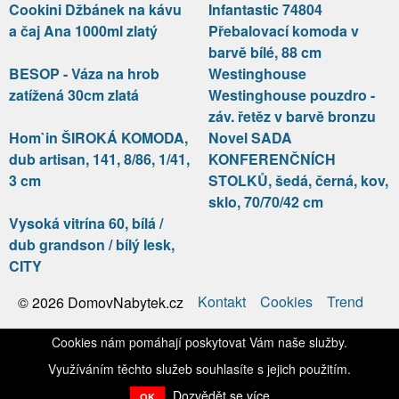
Cookini Džbánek na kávu
Infantastic 74804
a čaj Ana 1000ml zlatý
Přebalovací komoda v
barvě bílé, 88 cm
BESOP - Váza na hrob
Westinghouse
zatížená 30cm zlatá
Westinghouse pouzdro -
záv. řetěz v barvě bronzu
Hom`in ŠIROKÁ KOMODA,
Novel SADA
dub artisan, 141, 8/86, 1/41,
KONFERENČNÍCH
3 cm
STOLKŮ, šedá, černá, kov,
sklo, 70/70/42 cm
Vysoká vitrína 60, bílá /
dub grandson / bílý lesk,
CITY
Kontakt
Cookies
Trend
© 2026 DomovNabytek.cz
Cookies nám pomáhají poskytovat Vám naše služby.
Využíváním těchto služeb souhlasíte s jejich použitím.
Dozvědět se více
OK