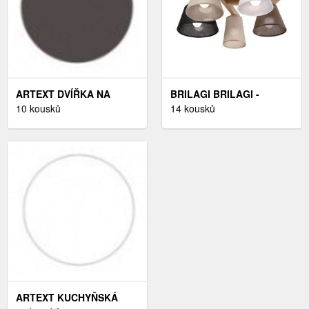
ARTEXT DVÍŘKA NA
BRILAGI BRILAGI -
MYČKU NÁDOBÍ BONN |
10 kousků
PŘISAZENÝ LUSTR
14 kousků
ZM 45 BARVA SOKLA:
ANTHONY
LAVA
5XE14/40W/230V DUB
ARTEXT KUCHYŇSKÁ