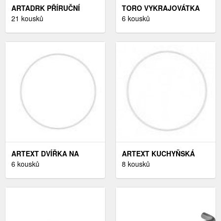
ARTADRK PŘÍRUČNÍ
TORO VYKRAJOVÁTKA
STOLEK MILAN | BÍLÉ
21 kousků
NA CUKROVÍ - PERNÍČEK,
6 kousků
NOHY BARVA: DUB
7CM, ZLATÉ
ARTISAN
ARTEXT DVÍŘKA NA
ARTEXT KUCHYŇSKÁ
MYČKU ZM / 60
6 kousků
SKŘÍŇKA HORNÍ VYSOKÁ
8 kousků
QUANTUM BARVA
MALMO | W4 60 BARVA
KORPUSU: BÍLÁ
KORPUSU: BÍLÁ