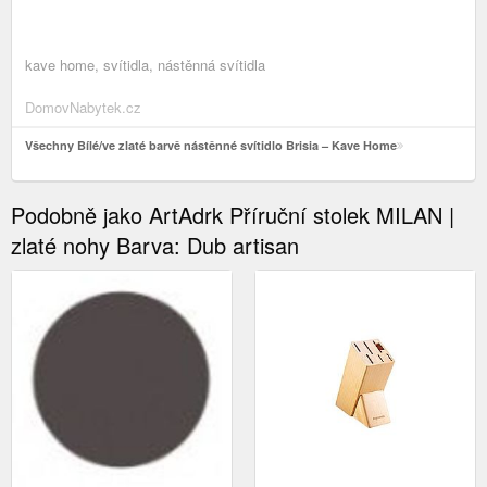
kave home, svítidla, nástěnná svítidla
DomovNabytek.cz
Všechny Bílé/ve zlaté barvě nástěnné svítidlo Brisia – Kave Home
Podobně jako ArtAdrk Příruční stolek MILAN |
zlaté nohy Barva: Dub artisan