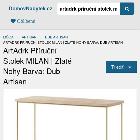
DomovNabytek.cz
Oblíbené
MÓDA
ARTISAN
DUB ARTISAN
AKTUÁLNÍ:
ARTADRK PŘÍRUČNÍ STOLEK MILAN | ZLATÉ NOHY BARVA: DUB ARTISAN
ArtAdrk Příruční
Stolek MILAN | Zlaté
Triediť
Nohy Barva: Dub
Artisan