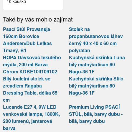
SKŘÍŇKA HORNÍ ROHOVÁ
10 kousků
BONN | W10 60 BARVA
KORPUSU: BÍLÁ
Také by vás mohlo zajímat
Psací Stůl Prowansja
Stolek na
160cm Borovice
propanbutanovou láhev
Andersen/Dub Lefkas
černý 40 x 40 x 60 cm
Tmavý, B1
polyratan
HOPA Dávkovač tekutého
Kuchyňská skříňka Luna
mýdla, 200 ml Barva
bílý matný/artisan 60
Chrom KDBE104109102
Nagu-36 1F
Bílý toaletní stolek se
Kuchyňská skříňka Stilo
zrcadlem Ragaba
bílý matný/artisan 80
Dressing Table, délka 65
Nagu-36 1F
cm
Lucande E27 4, 9W LED
Premium Living PSACÍ
venkovská lampa, 1800K,
STŮL, bílá, barvy dubu -
200 lumenů, jantarová
bílá, barvy dubu
barva