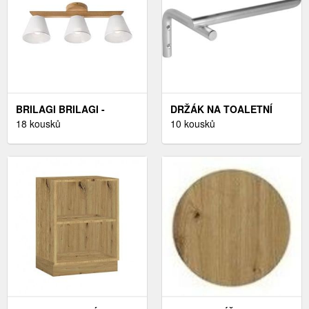
BRILAGI BRILAGI -
DRŽÁK NA TOALETNÍ
PŘISAZENÝ LUSTR
18 kousků
PAPÍR - BARVY NEREZ
10 kousků
ANTHONY
OCELI
3XE14/40W/230V DUB