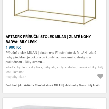
ARTADRK PŘÍRUČNÍ STOLEK MILAN | ZLATÉ NOHY
BARVA: BÍLÝ LESK
1 900
Kč
Příruční stolek MILAN | zlaté nohy Příruční stolek MILAN | zlaté
nohy představuje dokonalou kombinaci moderního designu a
praktičnosti . Díky svému...
artadrk, bydlení a doplňky, nábytek, stoly a stolky, barové stolky, bílý
lesk, laminát
mujnabytek.cz
Podobně jako ArtAdrk Příruční stolek MILAN | zlaté nohy Barva: bílý lesk