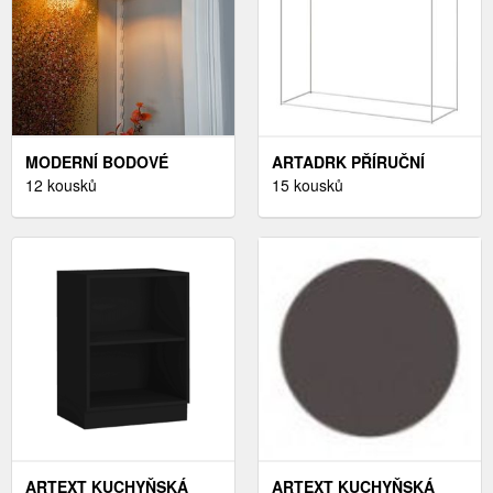
MODERNÍ BODOVÉ
ARTADRK PŘÍRUČNÍ
SVĚTLO ČERNÉ SE
12 kousků
STOLEK MILAN | BÍLÉ
15 kousků
ZLATEM - LOFTY
NOHY BARVA: DUB
LANCELOT
ARTEXT KUCHYŇSKÁ
ARTEXT KUCHYŇSKÁ