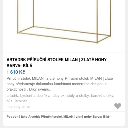
ARTADRK PŘÍRUČNÍ STOLEK MILAN | ZLATÉ NOHY
BARVA: BÍLÁ
1 610
Kč
Příruční stolek MILAN | zlaté nohy Příruční stolek MILAN | zlaté
nohy představuje dokonalou kombinaci moderního designu a
praktičnosti . Díky svému...
artadrk, bydlení a doplňky, nábytek, stoly a stolky, barové stolky,
bílá, laminát
mujnabytek.cz
Podobně jako ArtAdrk Příruční stolek MILAN | zlaté nohy Barva: Bílá