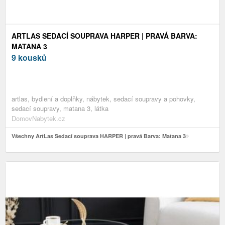
ARTLAS SEDACÍ SOUPRAVA HARPER | PRAVÁ BARVA:
MATANA 3
9 kousků
artlas, bydlení a doplňky, nábytek, sedací soupravy a pohovky,
sedací soupravy, matana 3, látka
DomovNabytek.cz
Všechny ArtLas Sedací souprava HARPER | pravá Barva: Matana 3