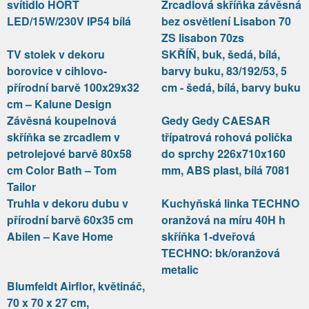
svítidlo HORT
Zrcadlová skříňka závěsná
LED/15W/230V IP54 bílá
bez osvětlení Lisabon 70
ZS lisabon 70zs
TV stolek v dekoru
SKŘÍŇ, buk, šedá, bílá,
borovice v cihlovo-
barvy buku, 83/192/53, 5
přírodní barvě 100x29x32
cm - šedá, bílá, barvy buku
cm – Kalune Design
Závěsná koupelnová
Gedy Gedy CAESAR
skříňka se zrcadlem v
třípatrová rohová polička
petrolejové barvě 80x58
do sprchy 226x710x160
cm Color Bath – Tom
mm, ABS plast, bílá 7081
Tailor
Truhla v dekoru dubu v
Kuchyňská linka TECHNO
přírodní barvě 60x35 cm
oranžová na míru 40H h
Abilen – Kave Home
skříňka 1-dveřová
TECHNO: bk/oranžová
metalic
Blumfeldt Airflor, květináč,
70 x 70 x 27 cm,