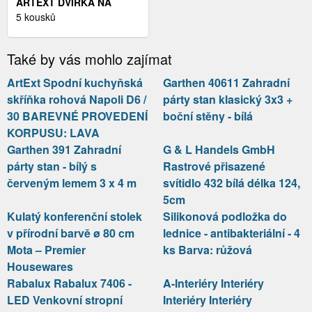
ARTEXT DVÍŘKA NA
MYČKU NÁDOBÍ BONN |
5 kousků
ZM 57/45 BARVA SOKLA:
DUB ARTISAN
Také by vás mohlo zajímat
ArtExt Spodní kuchyňská
Garthen 40611 Zahradní
skříňka rohová Napoli D6 /
párty stan klasický 3x3 +
30 BAREVNÉ PROVEDENÍ
boční stěny - bílá
KORPUSU: LAVA
Garthen 391 Zahradní
G & L Handels GmbH
párty stan - bílý s
Rastrové přisazené
červeným lemem 3 x 4 m
svítidlo 432 bílá délka 124,
5cm
Kulatý konferenční stolek
Silikonová podložka do
v přírodní barvě ø 80 cm
lednice - antibakteriální - 4
Mota – Premier
ks Barva: růžová
Housewares
Rabalux Rabalux 7406 -
A-Interiéry Interiéry
LED Venkovní stropní
Interiéry Interiéry