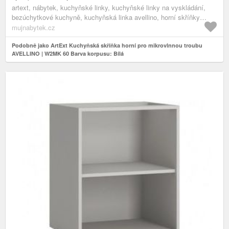
artext, nábytek, kuchyňské linky, kuchyňské linky na vyskládání,
bezúchytkové kuchyně, kuchyňská linka avellino, horní skříňky
avellino, bílá
mujnabytek.cz
Podobně jako ArtExt Kuchyňská skříňka horní pro mikrovlnnou troubu
AVELLINO | W2MK 60 Barva korpusu: Bílá