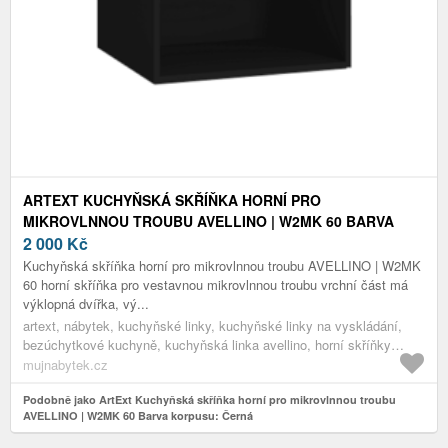
ARTEXT KUCHYŇSKÁ SKŘÍŇKA HORNÍ PRO
MIKROVLNNOU TROUBU AVELLINO | W2MK 60 BARVA
KORPUSU: ČERNÁ
2 000
Kč
Kuchyňská skříňka horní pro mikrovlnnou troubu AVELLINO | W2MK
60 horní skříňka pro vestavnou mikrovlnnou troubu vrchní část má
výklopná dvířka, vý...
artext, nábytek, kuchyňské linky, kuchyňské linky na vyskládání,
bezúchytkové kuchyně, kuchyňská linka avellino, horní skříňky
avellino, černá
mujnabytek.cz
Podobně jako ArtExt Kuchyňská skříňka horní pro mikrovlnnou troubu
AVELLINO | W2MK 60 Barva korpusu: Černá