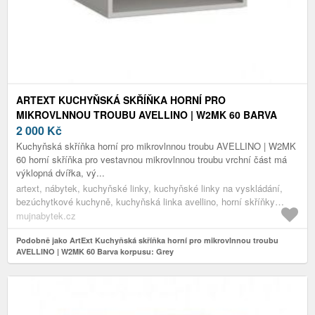
ARTEXT KUCHYŇSKÁ SKŘÍŇKA HORNÍ PRO
MIKROVLNNOU TROUBU AVELLINO | W2MK 60 BARVA
KORPUSU: GREY
2 000
Kč
Kuchyňská skříňka horní pro mikrovlnnou troubu AVELLINO | W2MK
60 horní skříňka pro vestavnou mikrovlnnou troubu vrchní část má
výklopná dvířka, vý...
artext, nábytek, kuchyňské linky, kuchyňské linky na vyskládání,
bezúchytkové kuchyně, kuchyňská linka avellino, horní skříňky
avellino, grey
mujnabytek.cz
Podobně jako ArtExt Kuchyňská skříňka horní pro mikrovlnnou troubu
AVELLINO | W2MK 60 Barva korpusu: Grey