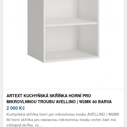
ARTEXT KUCHYŇSKÁ SKŘÍŇKA HORNÍ PRO
MIKROVLNNOU TROUBU AVELLINO | W2MK 60 BARVA
KORPUSU: BÍLÁ
2 000
Kč
Kuchyňská skříňka horní pro mikrovlnnou troubu AVELLINO | W2MK
60 horní skříňka pro vestavnou mikrovlnnou troubu vrchní část má
výklopná dvířka, vý...