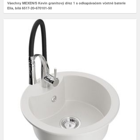
Všechny MEXEN/S Kevin granitový dřez 1 s odkapávačem včetně baterie
Elia, bílá 6517-20-670101-50