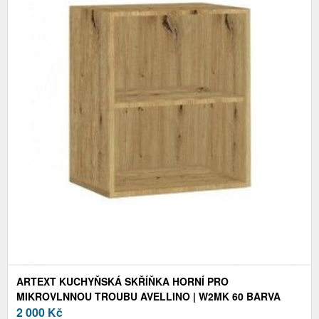
ARTEXT KUCHYŇSKÁ SKŘÍŇKA HORNÍ PRO
MIKROVLNNOU TROUBU AVELLINO | W2MK 60 BARVA
KORPUSU: DUB ARTISAN
2 000
Kč