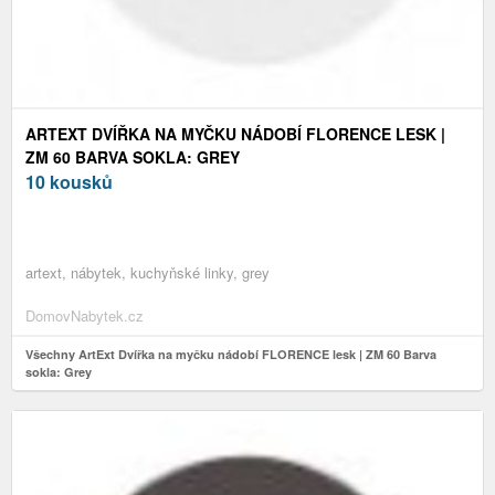
ARTEXT DVÍŘKA NA MYČKU NÁDOBÍ FLORENCE LESK |
ZM 60 BARVA SOKLA: GREY
10 kousků
artext, nábytek, kuchyňské linky, grey
DomovNabytek.cz
Všechny ArtExt Dvířka na myčku nádobí FLORENCE lesk | ZM 60 Barva
sokla: Grey