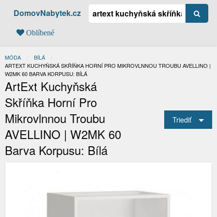
DomovNabytek.cz
Oblíbené
MÓDA
BÍLÁ
AKTUÁLNÍ:
ARTEXT KUCHYŇSKÁ SKŘÍŇKA HORNÍ PRO MIKROVLNNOU TROUBU AVELLINO |
W2MK 60 BARVA KORPUSU: BÍLÁ
ArtExt Kuchyňská
Skříňka Horní Pro
Mikrovlnnou Troubu
Triediť
AVELLINO | W2MK 60
Barva Korpusu: Bílá