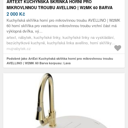
ARTEXT KUCHYŇSKÁ SKŘÍŇKA HORNÍ PRO
MIKROVLNNOU TROUBU AVELLINO | W2MK 60 BARVA
KORPUSU: LAVA
2 000
Kč
Kuchyňská skříňka horní pro mikrovlnnou troubu AVELLINO | W2MK
60 horní skříňka pro vestavnou mikrovlnnou troubu vrchní část má
výklopná dvířka, vý...
artext, nábytek, kuchyňské linky, kuchyňské linky na vyskládání,
bezúchytkové kuchyně, kuchyňská linka avellino, horní skříňky
avellino, lava
mujnabytek.cz
Podobně jako ArtExt Kuchyňská skříňka horní pro mikrovlnnou troubu
AVELLINO | W2MK 60 Barva korpusu: Lava