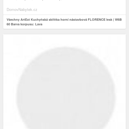
DomovNabytek.cz
Všechny ArtExt Kuchyňská skříňka horní nástavbová FLORENCE lesk | W6B
60 Barva korpusu: Lava