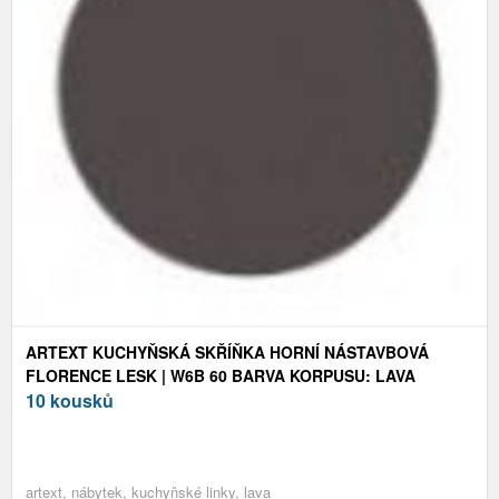
ARTEXT KUCHYŇSKÁ SKŘÍŇKA HORNÍ NÁSTAVBOVÁ
FLORENCE LESK | W6B 60 BARVA KORPUSU: LAVA
10 kousků
artext, nábytek, kuchyňské linky, lava