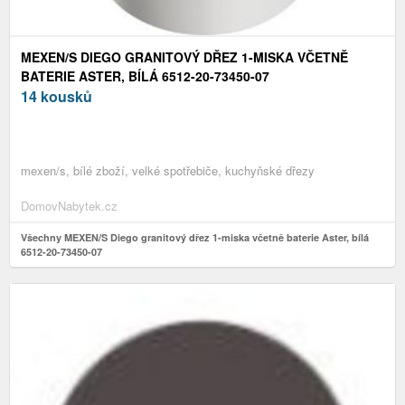
MEXEN/S DIEGO GRANITOVÝ DŘEZ 1-MISKA VČETNĚ
BATERIE ASTER, BÍLÁ 6512-20-73450-07
14 kousků
mexen/s, bílé zboží, velké spotřebiče, kuchyňské dřezy
DomovNabytek.cz
Všechny MEXEN/S Diego granitový dřez 1-miska včetně baterie Aster, bílá
6512-20-73450-07