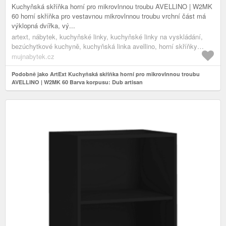
Kuchyňská skříňka horní pro mikrovlnnou troubu AVELLINO | W2MK
60 horní skříňka pro vestavnou mikrovlnnou troubu vrchní část má
výklopná dvířka, vý...
artext, nábytek, kuchyňské linky, kuchyňské linky na vyskládání,
bezúchytkové kuchyně, kuchyňská linka avellino, horní skříňky
avellino, dub artisan
mujnabytek.cz
Podobně jako ArtExt Kuchyňská skříňka horní pro mikrovlnnou troubu
AVELLINO | W2MK 60 Barva korpusu: Dub artisan