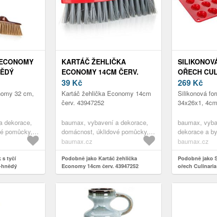
 ECONOMY
KARTÁČ ŽEHLIČKA
SILIKONOV
NĚDÝ
ECONOMY 14CM ČERV.
OŘECH CUL
43947252
39
Kč
34X26X1, 
269
Kč
31201551
nomy 32 cm,
Kartáč žehlička Economy 14cm
Silikonová fo
červ. 43947252
34x26x1, 4cm
a dekorace,
baumax, vybavení a dekorace,
baumax, vyba
vé pomůcky,
domácnost, úklidové pomůcky,
dekorace a by
vybavení
ostatní,vybavení interiéru,
kuchyňské po
baumax.cz
baumax.cz
 koupelny,
vybavení koupelny, koupelnové
příslušenství,
,vybavení a
s tyčí
doplňky, ostatní koupelnové
Podobně jako Kartáč žehlička
kuchyně, peč
Podobně jako S
-hnědý
Economy 14cm červ. 43947252
ořech Culinaria
doplňky,vybavení interiéru,
dekorace, pří
31201551
nteriéru,
koupelnové doplňky,vybavení a
kuchyně,vyba
,vybavení a
dekorace, úklidové
kuchyňské po
pomůcky,vybavení interiéru,
příslušenství
nové
vybavení koupelny,vybavení a
dekorace, dek
teriéru
dekorace, domácnost,vybavení
doplňky,vybav