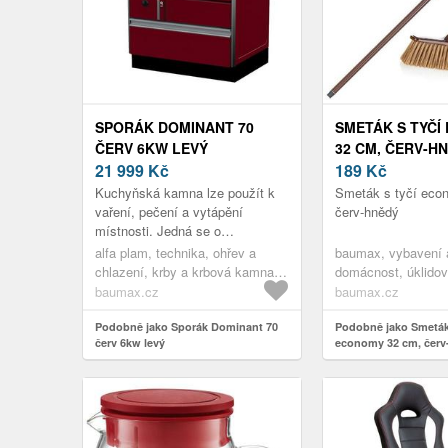
SPORÁK DOMINANT 70
SMETÁK S TYČÍ
ČERV 6KW LEVÝ
32 CM, ČERV-H
21 999
Kč
189
Kč
Kuchyňská kamna lze použít k
Smeták s tyčí eco
vaření, pečení a vytápění
červ-hnědý
místnosti. Jedná se o
ekonomické řešení pro vaření,
alfa plam, technika, ohřev a
baumax, vybavení 
pečení a ohřev v jednom.
chlazení, krby a krbová kamna,
domácnost, úklido
Vysoká kvalita ...
sporáky na tuhá paliva,technika,
smetáky a lopatky,
baumax.cz
baumax.cz
krby a krbová kamna,technika,
interiéru, vybavení
ohřev a chlazení,technika
Podobně jako Sporák Dominant 70
koupelnové doplňky
Podobně jako Smeták 
červ 6kw levý
economy 32 cm, červ
dekorace, úklidové
pomůcky,vybavení i
vybavení koupelny
dekorace,
domácnost,koupel
doplňky,vybavení in