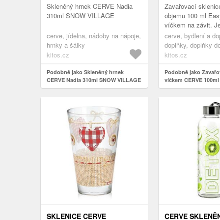
Skleněný hrnek CERVE Nadia
Zavařovací skleni
310ml SNOW VILLAGE
objemu 100 ml Eas
víčkem na závit. J
především pro konz
cerve, jídelna, nádoby na nápoje,
cerve, bydlení a do
marmelád a džemů
hrnky a šálky
doplňky, doplňky d
zavařování, zavařo
kitos.cz
kitos.cz
Podobně jako Skleněný hrnek
Podobně jako Zavařov
CERVE Nadia 310ml SNOW VILLAGE
víčkem CERVE 100ml 
SKLENICE CERVE
CERVE SKLENĚN