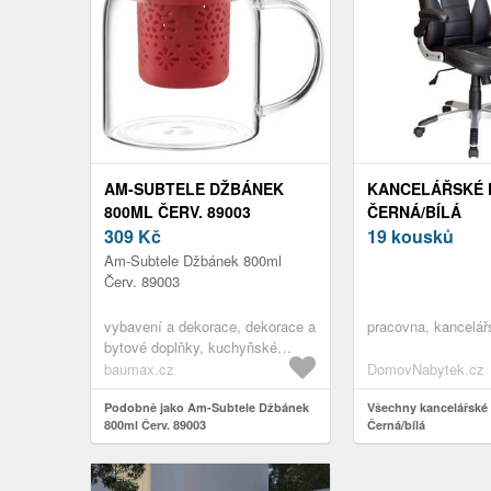
AM-SUBTELE DŽBÁNEK
KANCELÁŘSKÉ 
800ML ČERV. 89003
ČERNÁ/BÍLÁ
309
Kč
19 kousků
Am-Subtele Džbánek 800ml
Červ. 89003
vybavení a dekorace, dekorace a
pracovna, kancelář
bytové doplňky, kuchyňské
potřeby a příslušenství,
baumax.cz
DomovNabytek.cz
příslušenství do kuchyně,
kuchyňské vybavení,vybavení a
Podobně jako Am-Subtele Džbánek
Všechny kancelářské 
800ml Červ. 89003
Černá/bílá
dekorace, jídelní sady, džbány a
karafy,vybavení a dekorace,
příslušenství do