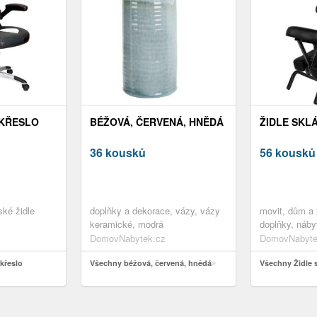
interiéru
KŘESLO
BÉŽOVÁ, ČERVENÁ, HNĚDÁ
ŽIDLE SKL
36 kousků
56 kousků
ské židle
doplňky a dekorace, vázy, vázy
movit, dům a 
keramické, modrá
doplňky, náb
křesla
DomovNabytek.cz
DomovNabyte
křeslo
Všechny béžová, červená, hnědá
Všechny Židle 