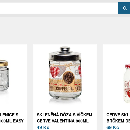
LENICE S
SKLENĚNÁ DÓZA S VÍČKEM
CERVE SKL
100ML EASY
CERVE VALENTINA 800ML
BRČKEM DE
SRDCE KÁVA
49
Kč
69
Kč