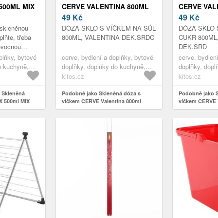
500ML MIX
CERVE VALENTINA 800ML
CERVE VAL
SRDCE SŮL
49
Kč
SRDCE CU
49
Kč
skleněnou
DÓZA SKLO S VÍČKEM NA SŮL
DÓZA SKLO 
lňte, třeba
800ML, VALENTINA DEK.SRDC
CUKR 800ML
ovocnou
DEK.SRD
áš oblíbený
plňky, bytové
cerve, bydlení a doplňky, bytové
cerve, bydlen
 drink můžete
o kuchyně,
doplňky, doplňky do kuchyně,
doplňky, dopl
skladování a balení potravin,
skladování a b
kitos.cz
kitos.cz
dózy na potraviny
dózy na potra
 Skleněná
Podobně jako Skleněná dóza s
Podobně jako S
X 500ml MIX
víčkem CERVE Valentina 800ml
víčkem CERVE 
srdce SŮL
srdce CUKR