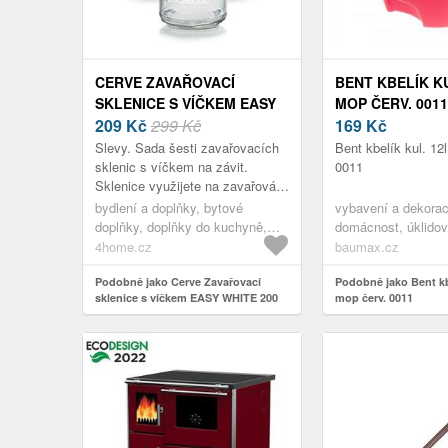
CERVE ZAVAŘOVACÍ
BENT KBELÍK KU
SKLENICE S VÍČKEM EASY
MOP ČERV. 0011
WHITE 200 ML, 6 KS
209
Kč
299 Kč
169
Kč
Slevy. Sada šesti zavařovacích
Bent kbelík kul. 12
sklenic s víčkem na závit.
0011
Sklenice využijete na zavařování
drobného ovoce, džemů,
bydlení a doplňky, bytové
vybavení a dekorac
marmelád i přesnídávek, ale také
doplňky, doplňky do kuchyně,
domácnost, úklido
na ko...
zavařování, zavařovací hrnce,
mopy; náhrady a
4home.cz
baumax.cz
čirá
kyblíky,vybavení a
Podobně jako Cerve Zavařovací
úklidové pomůcky,
Podobně jako Bent kbe
sklenice s víčkem EASY WHITE 200
mop červ. 0011
dekorace, domácno
ml, 6 ks
dekorace, kuchyňsk
příslušenství