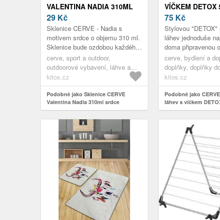
VALENTINA NADIA 310ML
VÍČKEM DETOX 
SRDCE
29
Kč
MOTIVŮ
75
Kč
Sklenice CERVE - Nadia s
Stylovou "DETOX" 
motivem srdce o objemu 310 ml.
láhev jednoduše nap
Sklenice bude ozdobou každého
doma připravenou 
stolování a vy si tak vychutnáte
šťávu, kávu nebo V
cerve, sport a outdoor,
cerve, bydlení a do
své domácí limonády nebo kok...
čaj. Teď už si svůj
outdoorové vybavení, láhve a
doplňky, doplňky d
v...
pitné vaky, láhve na pití
stolování, sklenice
kitos.cz
kitos.cz
Podobně jako Sklenice CERVE
Podobně jako CERVE
Valentina Nadia 310ml srdce
láhev s víčkem DETO
motivů