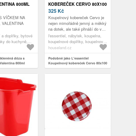
ENTINA 800ML
KOBEREČEK CERVO 80X100
KR
CM VÍCEBAREVNÝ
325
Kč
S VÍČKEM NA
Koupelnový kobereček Cervo je
, VALENTINA
nejen mimořádně jemný a měkký
na dotek, ale také přináší do vaší
koupelny zajímavý prvek v
í a doplňky, bytové
l'essentiel, nábytek, koupelna,
podobě indiánského motivu ...
ňky do kuchyně,
koupelnové doplňky, koupelnové
alení potravin,
předložky
houseland.cz
viny
kleněná dóza s
Podobně jako L'essentiel
Valentina 800ml
Koupelnový kobereček Cervo 80x100
cm vícebarevný