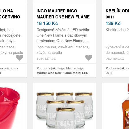
DLO NA
INGO MAURER INGO
KBELÍK ODB
X CERVINO
MAURER ONE NEW FLAME
0011
STOLNÍ LED LAMPA ČERV.
18 150
Kč
139
Kč
byt, bez
Designové závěsné LED světlo
Kbelík odb.12
e neobejdete.
One New Flame s tlačítkovým
tak, aby
stmívačem One New Flame,
a drahocenné
německy „nový plamen“ – trefněji
rganizace,
ingo maurer, osvětlení interiéru,
vybavení a d
poskytl
by toto neobyčejné designové
šáky na prádlo
závěsná světla
domácnost, ú
záv...
mopy; náhrad
svetla24.cz
baumax.cz
kyblíky,vybav
na prádlo na
Podobně jako Ingo Maurer Ingo
úklidové pom
Podobně jako Kb
o
Maurer One New Flame stolní LED
0011
dekorace
lampa červ.