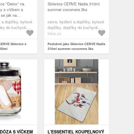
ice "Detox" na
Sklenice CERVE Nadia 310ml
ky s víčkem a
summer cocomera 3ks
 se jak na
poje, tak
í a doplňky, bytové
cerve, bydlení a doplňky, bytové
é, s ovocem, ledem
ňky do kuchyně,
doplňky, doplňky do kuchyně,
y...
enice
stolování, sklenice
kitos.cz
CERVE Sklenice s
Podobně jako Sklenice CERVE Nadia
450ml
310ml summer cocomera 3ks
DÓZA S VÍČKEM
L'ESSENTIEL KOUPELNOVÝ