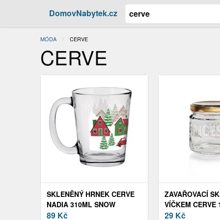
DomovNabytek.cz
MÓDA
AKTUÁLNÍ:
CERVE
CERVE
SKLENĚNÝ HRNEK CERVE
ZAVAŘOVACÍ SK
NADIA 310ML SNOW
VÍČKEM CERVE 
VILLAGE
89
Kč
WHITE
29
Kč