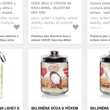
ce CERVE o
DÓZA SKLO S VÍČKEM NA
Stylová sklen
y white s
KÁVU 800ML, VALENTINA
míchané drin
e vhodná
DEK.SRD
brčkem - hodí
ervaci
alkoholické ná
plňky, bytové
cerve, bydlení a doplňky, bytové
cerve, bydlen
.
nealkoholick
o kuchyně,
doplňky, doplňky do kuchyně,
doplňky, dopl
atd. Nesmí ch
vací sklenice
skladování a balení potravin,
stolování, skl
kitos.cz
kitos.cz
dózy na potraviny
ací sklenice s
Podobně jako Skleněná dóza s
Podobně jako 
Easy white
víčkem CERVE Valentina 800ml
brčkem detox 
srdce KÁVA
Á LÁHEV S
SKLENĚNÁ DÓZA S VÍČKEM
SKLENĚNÁ 