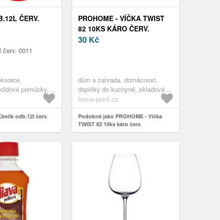
.12L ČERV.
PROHOME - VÍČKA TWIST
82 10KS KÁRO ČERV.
30
Kč
l červ. 0011
ekorace,
dům a zahrada, domácnost,
klidové pomůcky,
doplňky do kuchyně, skladování
y a
a balení potravin, zavařovací
home-point.cz
ení a dekorace,
víčka, hliník / slitina
ůcky,vybavení a
elík odb.12l červ.
Podobně jako PROHOME - Víčka
TWIST 82 10ks káro červ.