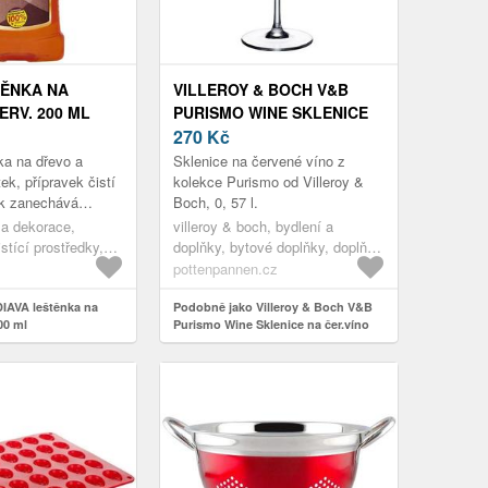
TĚNKA NA
VILLEROY & BOCH V&B
ERV. 200 ML
PURISMO WINE SKLENICE
NA ČER.VÍNO INTRIC+DEL
270
Kč
11-3780-0025
ka na dřevo a
Sklenice na červené víno z
ek, přípravek čistí
kolekce Purismo od Villeroy &
ek zanechává
Boch, 0, 57 l.
rvající lesk je
 a dekorace,
villeroy & boch, bydlení a
Přípravek je
stící prostředky,
doplňky, bytové doplňky, doplňky
edky na
do kuchyně, stolování, sklenice
pottenpannen.cz
vení a dekorace,
ředky,vybavení a
IAVA leštěnka na
Podobně jako Villeroy & Boch V&B
00 ml
Purismo Wine Sklenice na čer.víno
intric+del 11-3780-0025