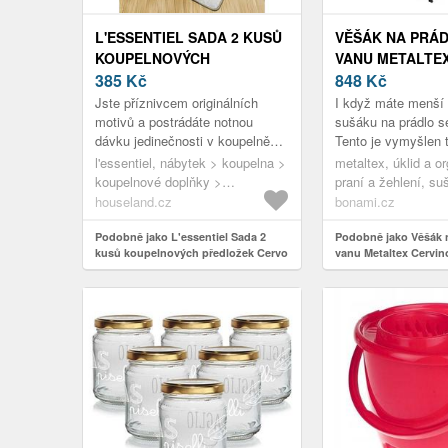
L'ESSENTIEL SADA 2 KUSŮ
VĚŠÁK NA PRÁ
KOUPELNOVÝCH
VANU METALTE
PŘEDLOŽEK CERVO
385
Kč
848
Kč
BÉŽOVÁ
Jste příznivcem originálních
I když máte menší 
motivů a postrádáte notnou
sušáku na prádlo s
dávku jedinečnosti v koupelně?
Tento je vymyšlen 
Můžete to jednoduše napravit
nezabral zbytečné 
l'essentiel, nábytek > koupelna >
metaltex, úklid a o
koupí sadě 2 kusů koupelnových
místo, ale zároveň 
koupelnové doplňky >
praní a žehlení, su
...
kom...
koupelnové předložky
houseland.cz
bonami.cz
Podobně jako L'essentiel Sada 2
Podobně jako Věšák 
kusů koupelnových předložek Cervo
vanu Metaltex Cervin
béžová