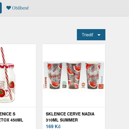
Oblíbené
Triediť
ENICE S
SKLENICE CERVE NADIA
TOX 450ML
310ML SUMMER
COCOMERA 3KS
169
Kč