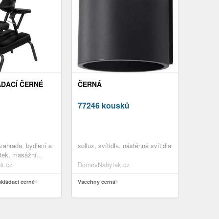
doplňky,vybavení interiéru
ÁDACÍ ČERNÉ
ČERNÁ
77246 kousků
zahrada, bydlení a
sollux, svítidla, nástěnná svítidla
ytek, masážní
k.cz
DomovNabytek.cz
skládací černé
Všechny černá