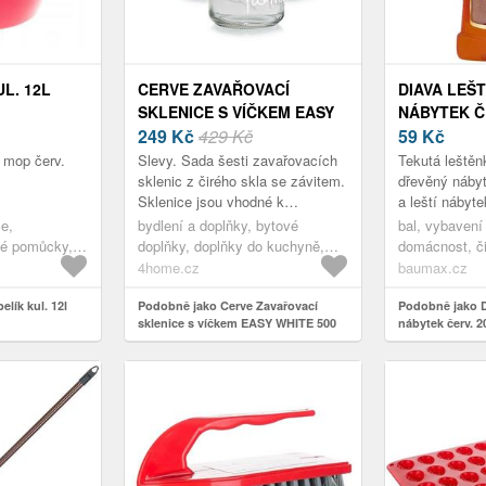
L. 12L
CERVE ZAVAŘOVACÍ
DIAVA LEŠ
SKLENICE S VÍČKEM EASY
NÁBYTEK Č
WHITE 500 ML, 6 KS
249
Kč
429 Kč
59
Kč
l mop červ.
Slevy. Sada šesti zavařovacích
Tekutá leštěn
sklenic z čirého skla se závitem.
dřevěný nábyt
Sklenice jsou vhodné k
a leští nábyt
zavařování ovoce, zeleniny, k
vysoký dlouhot
e,
bydlení a doplňky, bytové
bal, vybavení
přípravě marmelád a jiných
odolný vodě. 
vé pomůcky,
doplňky, doplňky do kuchyně,
domácnost, či
pokrmů.
vhodn...
zavařování, zavařovací hrnce,
čisticí prostř
4home.cz
baumax.cz
 dekorace,
čirá
nábytek,vyba
vybavení a
lík kul. 12l
Podobně jako Cerve Zavařovací
čistící prost
Podobně jako D
sklenice s víčkem EASY WHITE 500
nábytek červ. 2
st,vybavení a
dekorace
ml, 6 ks
é potřeby a