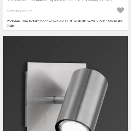
svet-svitidel.cz
Podobně jako Dětské bodové svítidlo FUN 3xGU10/8W/230V zelená/beruška
9289