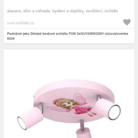
alasans, dům a zahrada, bydlení a doplňky, osvětlení, svítidla
svet-svitidel.cz
Podobně jako Dětské bodové svítidlo FUN 3xGU10/8W/230V růžová/ovečka
9334