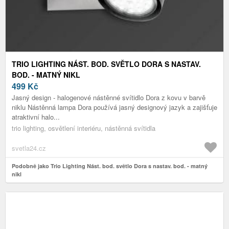
TRIO LIGHTING NÁST. BOD. SVĚTLO DORA S NASTAV.
BOD. - MATNÝ NIKL
499
Kč
Jasný design - halogenové nástěnné svítidlo Dora z kovu v barvě
niklu Nástěnná lampa Dora používá jasný designový jazyk a zajišťuje
atraktivní halo...
trio lighting, osvětlení interiéru, nástěnná svítidla
svetla24.cz
Podobně jako Trio Lighting Nást. bod. světlo Dora s nastav. bod. - matný
nikl