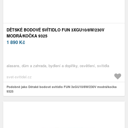
DĚTSKÉ BODOVÉ SVÍTIDLO FUN 3XGU10/8W/230V
MODRÁ/KOČKA 9325
1 890
Kč
alasans, dům a zahrada, bydlení a doplňky, osvětlení, svítidla
svet-svitidel.cz
Podobně jako Dětské bodové svítidlo FUN 3xGU10/8W/230V modrá/kočka
9325