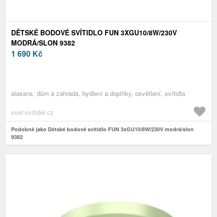
DĚTSKÉ BODOVÉ SVÍTIDLO FUN 3XGU10/8W/230V
MODRÁ/SLON 9382
1 690
Kč
alasans, dům a zahrada, bydlení a doplňky, osvětlení, svítidla
svet-svitidel.cz
Podobně jako Dětské bodové svítidlo FUN 3xGU10/8W/230V modrá/slon
9382