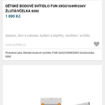
DĚTSKÉ BODOVÉ SVÍTIDLO FUN 3XGU10/8W/230V
ŽLUTÁ/VČELKA 9292
1 890
Kč
alasans, dům a zahrada, bydlení a doplňky, osvětlení, svítidla
svet-svitidel.cz
Podobně jako Dětské bodové svítidlo FUN 3xGU10/8W/230V žlutá/včelka
9292