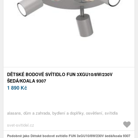
DĚTSKÉ BODOVÉ SVÍTIDLO FUN 3XGU10/8W/230V
ŠEDÁ/KOALA 9307
1 890
Kč
alasans, dům a zahrada, bydlení a doplňky, osvětlení, svítidla
svet-svitidel.cz
Podobně jako Dětské bodové svítidlo FUN 3xGU10/8W/230V šedá/koala 9307