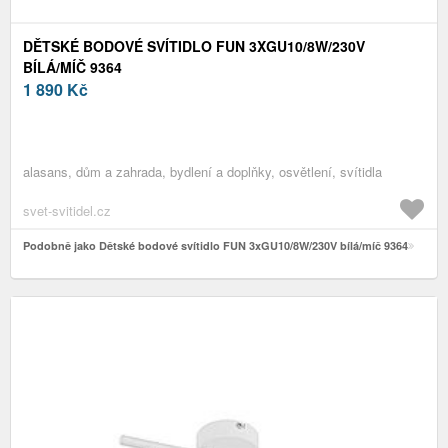
DĚTSKÉ BODOVÉ SVÍTIDLO FUN 3XGU10/8W/230V
BÍLÁ/MÍČ 9364
1 890
Kč
alasans, dům a zahrada, bydlení a doplňky, osvětlení, svítidla
svet-svitidel.cz
Podobně jako Dětské bodové svítidlo FUN 3xGU10/8W/230V bílá/míč 9364