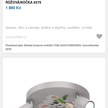
RŮŽOVÁ/KOČKA 9379
1 890
Kč
alasans, dům a zahrada, bydlení a doplňky, osvětlení, svítidla
svet-svitidel.cz
Podobně jako Dětské bodové svítidlo FUN 3xGU10/8W/230V růžová/kočka
9379