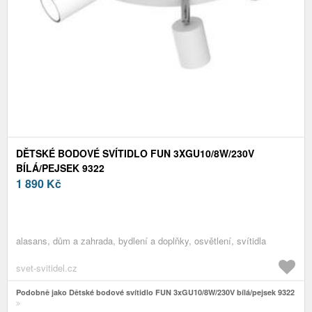
DĚTSKÉ BODOVÉ SVÍTIDLO FUN 3XGU10/8W/230V
BÍLÁ/PEJSEK 9322
1 890
Kč
alasans, dům a zahrada, bydlení a doplňky, osvětlení, svítidla
svet-svitidel.cz
Podobně jako Dětské bodové svítidlo FUN 3xGU10/8W/230V bílá/pejsek 9322