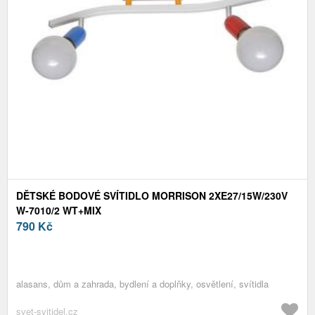
DĚTSKÉ BODOVÉ SVÍTIDLO MORRISON 2XE27/15W/230V
W-7010/2 WT+MIX
790
Kč
alasans, dům a zahrada, bydlení a doplňky, osvětlení, svítidla
svet-svitidel.cz