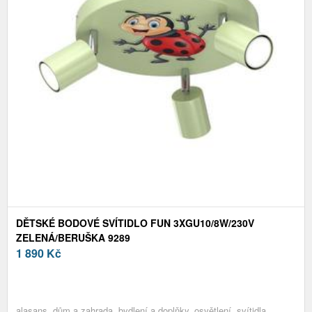
DĚTSKÉ BODOVÉ SVÍTIDLO FUN 3XGU10/8W/230V
ZELENÁ/BERUŠKA 9289
1 890
Kč
alasans, dům a zahrada, bydlení a doplňky, osvětlení, svítidla