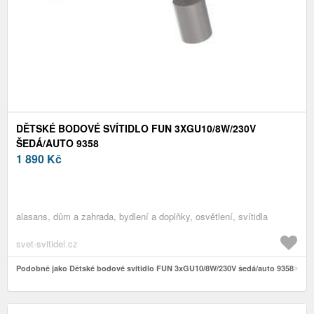
DĚTSKÉ BODOVÉ SVÍTIDLO FUN 3XGU10/8W/230V
ŠEDÁ/AUTO 9358
1 890
Kč
alasans, dům a zahrada, bydlení a doplňky, osvětlení, svítidla
svet-svitidel.cz
Podobně jako Dětské bodové svítidlo FUN 3xGU10/8W/230V šedá/auto 9358