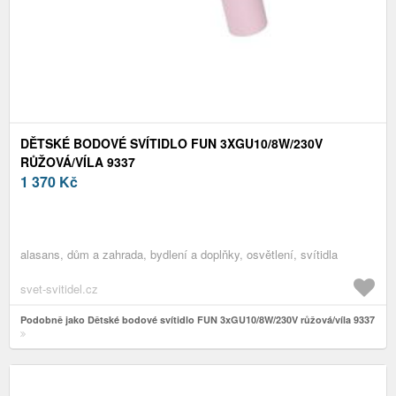
DĚTSKÉ BODOVÉ SVÍTIDLO FUN 3XGU10/8W/230V
RŮŽOVÁ/VÍLA 9337
1 370
Kč
alasans, dům a zahrada, bydlení a doplňky, osvětlení, svítidla
svet-svitidel.cz
Podobně jako Dětské bodové svítidlo FUN 3xGU10/8W/230V růžová/víla 9337