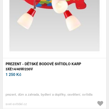
PREZENT - DĚTSKÉ BODOVÉ SVÍTIDLO KARP
3XE14/40W/230V
1 250
Kč
prezent, dům a zahrada, bydlení a doplňky, osvětlení, svítidla
svet-svitidel.cz