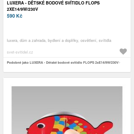
LUXERA - DĚTSKÉ BODOVÉ SVÍTIDLO FLOPS
2XE14/9W/230V
590
Kč
luxera, dům a zahrada, bydlení a doplňky, osvětlení, svítidla
svet-svitidel.cz
Podobně jako LUXERA - Dětské bodové svítidlo FLOPS 2xE14/9W/230V