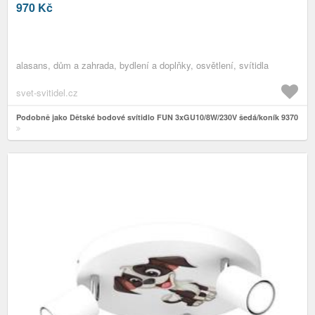
970
Kč
alasans, dům a zahrada, bydlení a doplňky, osvětlení, svítidla
svet-svitidel.cz
Podobně jako Dětské bodové svítidlo FUN 3xGU10/8W/230V šedá/koník 9370