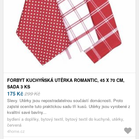
FORBYT KUCHYŇSKÁ UTĚRKA ROMANTIC, 45 X 70 CM,
SADA 3 KS
175
Kč
299 Kč
Slevy. Utěrky jsou nepostradatelnou součástí domácnosti. Proto
zajisté oceníte tuto praktickou sadu tří kusů. Utěrky jsou vyrobené z
kvalitní savé bavlny...
bydlení a doplňky, bytový textil, bytový textil do kuchyně, utěrky,
červená
4home.cz