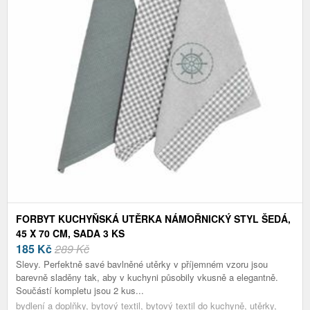
FORBYT KUCHYŇSKÁ UTĚRKA NÁMOŘNICKÝ STYL ŠEDÁ,
45 X 70 CM, SADA 3 KS
185
Kč
289 Kč
Slevy. Perfektně savé bavlněné utěrky v příjemném vzoru jsou
barevně sladěny tak, aby v kuchyni působily vkusně a elegantně.
Součástí kompletu jsou 2 kus...
bydlení a doplňky, bytový textil, bytový textil do kuchyně, utěrky,