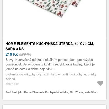
HOME ELEMENTS KUCHYŇSKÁ UTĚRKA, 50 X 70 CM,
SADA 3 KS
219
Kč
329 Kč
Slevy. Kuchyňská utěrka je ideálním pomocníkem pro každou
domácnost. Je vyrobena z kvalitní recyklované bavlny, která je
jemná na dotek a dobře saje vlhk...
bydlení a doplňky, bytový textil, bytový textil do kuchyně, utěrky,
zelená
4home.cz
Podobně jako Home Elements Kuchyňská utěrka, 50 x 70 cm, sada 3 ks