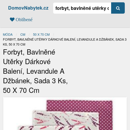
DomovNabytek.cz
Oblíbené
MÓDA
CM
50 X 70 CM
AKTUÁLNÍ:
FORBYT, BAVLNĚNÉ UTĚRKY DÁRKOVÉ BALENÍ, LEVANDULE A DŽBÁNEK, SADA 3
KS, 50 X 70 CM
Forbyt, Bavlněné
Utěrky Dárkové
Balení, Levandule A
Džbánek, Sada 3 Ks,
50 X 70 Cm