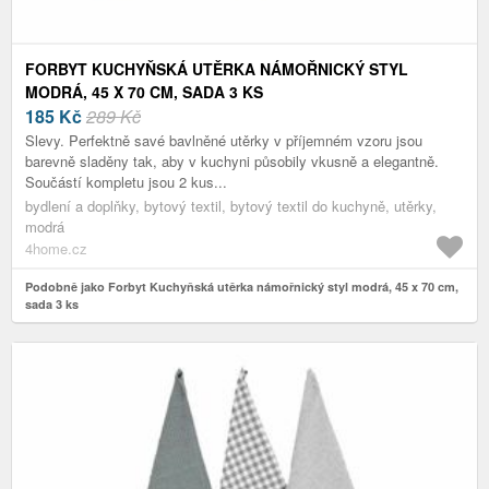
FORBYT KUCHYŇSKÁ UTĚRKA NÁMOŘNICKÝ STYL
MODRÁ, 45 X 70 CM, SADA 3 KS
185
Kč
289 Kč
Slevy. Perfektně savé bavlněné utěrky v příjemném vzoru jsou
barevně sladěny tak, aby v kuchyni působily vkusně a elegantně.
Součástí kompletu jsou 2 kus...
bydlení a doplňky, bytový textil, bytový textil do kuchyně, utěrky,
modrá
4home.cz
Podobně jako Forbyt Kuchyňská utěrka námořnický styl modrá, 45 x 70 cm,
sada 3 ks