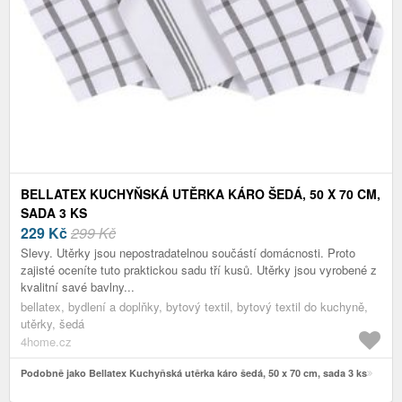
BELLATEX KUCHYŇSKÁ UTĚRKA KÁRO ŠEDÁ, 50 X 70 CM,
SADA 3 KS
229
Kč
299 Kč
Slevy. Utěrky jsou nepostradatelnou součástí domácnosti. Proto
zajisté oceníte tuto praktickou sadu tří kusů. Utěrky jsou vyrobené z
kvalitní savé bavlny...
bellatex, bydlení a doplňky, bytový textil, bytový textil do kuchyně,
utěrky, šedá
4home.cz
Podobně jako Bellatex Kuchyňská utěrka káro šedá, 50 x 70 cm, sada 3 ks