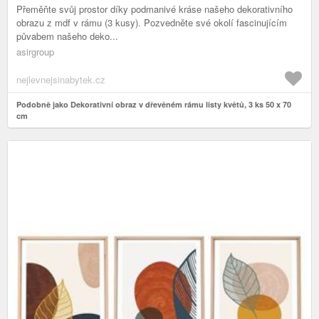
Přeměňte svůj prostor díky podmanivé kráse našeho dekorativního
obrazu z mdf v rámu (3 kusy). Pozvedněte své okolí fascinujícím
půvabem našeho deko...
asirgroup
nejlevnejsinabytek.cz
Podobně jako Dekorativní obraz v dřevěném rámu listy květů, 3 ks 50 x 70
cm