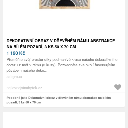
DEKORATIVNÍ OBRAZ V DŘEVĚNÉM RÁMU ABSTRAKCE
NA BÍLÉM POZADÍ, 3 KS 50 X 70 CM
1 190
Kč
Přeměňte svůj prostor díky podmanivé kráse našeho dekorativního
obrazu z mdf v rámu (3 kusy). Pozvedněte své okolí fascinujícím
půvabem našeho deko...
asirgroup
nejlevnejsinabytek.cz
Podobně jako Dekorativní obraz v dřevěném rámu abstrakce na bílém
pozadí, 3 ks 50 x 70 cm