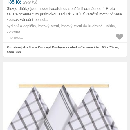
185
Kč
299 Kč
Slevy. Utěrky jsou nepostradatelnou součástí domácnosti. Proto
zajisté oceníte tuto praktickou sadu tří kusů. Sváteční motiv přinese
kousek vánoční pohod...
bydlení a doplňky, bytový textil, bytový textil do kuchyně, utěrky,
červená
4home.cz
Podobně jako Trade Concept Kuchyňská utěrka Červené káro, 50 x 70 cm,
sada 3 ks