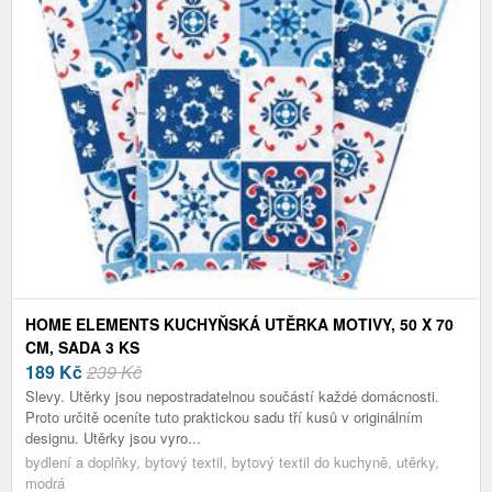
HOME ELEMENTS KUCHYŇSKÁ UTĚRKA MOTIVY, 50 X 70
CM, SADA 3 KS
189
Kč
239 Kč
Slevy. Utěrky jsou nepostradatelnou součástí každé domácnosti.
Proto určitě oceníte tuto praktickou sadu tří kusů v originálním
designu. Utěrky jsou vyro...
bydlení a doplňky, bytový textil, bytový textil do kuchyně, utěrky,
modrá