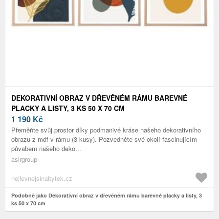
DEKORATIVNÍ OBRAZ V DŘEVĚNÉM RÁMU BAREVNÉ
PLACKY A LISTY, 3 KS 50 X 70 CM
1 190
Kč
Přeměňte svůj prostor díky podmanivé kráse našeho dekorativního
obrazu z mdf v rámu (3 kusy). Pozvedněte své okolí fascinujícím
půvabem našeho deko...
asirgroup
nejlevnejsinabytek.cz
Podobně jako Dekorativní obraz v dřevěném rámu barevné placky a listy, 3
ks 50 x 70 cm