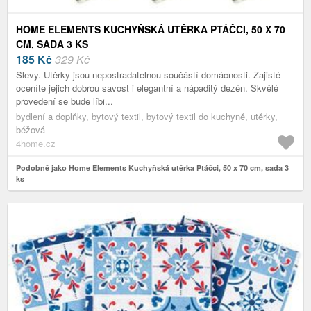
HOME ELEMENTS KUCHYŇSKÁ UTĚRKA PTÁČCI, 50 X 70
CM, SADA 3 KS
185
Kč
329 Kč
Slevy. Utěrky jsou nepostradatelnou součástí domácnosti. Zajisté
oceníte jejich dobrou savost i elegantní a nápaditý dezén. Skvělé
provedení se bude líbi...
bydlení a doplňky, bytový textil, bytový textil do kuchyně, utěrky,
béžová
4home.cz
Podobně jako Home Elements Kuchyňská utěrka Ptáčci, 50 x 70 cm, sada 3
ks