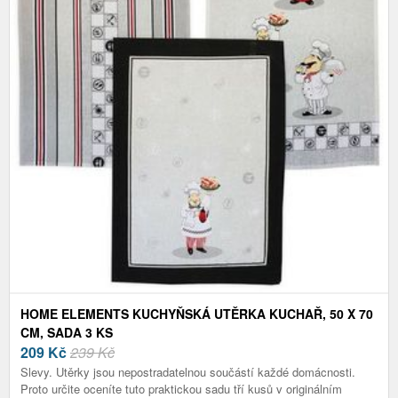
HOME ELEMENTS KUCHYŇSKÁ UTĚRKA KUCHAŘ, 50 X 70
CM, SADA 3 KS
209
Kč
239 Kč
Slevy. Utěrky jsou nepostradatelnou součástí každé domácnosti.
Proto určite oceníte tuto praktickou sadu tří kusů v originálním