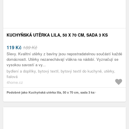
KUCHYŇSKÁ UTĚRKA LILA, 50 X 70 CM, SADA 3 KS
119
Kč
189 Kč
Slevy. Kvalitní utěrky z bavlny jsou nepostradatelnou součástí každé
domácnosti. Utěrky nezanechávají vlákna na nádobí. Vyznačují se
vysokou savostí a vy...
bydlení a doplňky, bytový textil, bytový textil do kuchyně, utěrky,
fialová
4home.cz
Podobně jako Kuchyňská utěrka lila, 50 x 70 cm, sada 3 ks