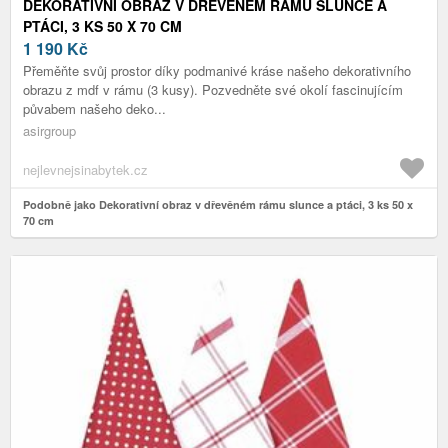
DEKORATIVNÍ OBRAZ V DŘEVĚNÉM RÁMU SLUNCE A
PTÁCI, 3 KS 50 X 70 CM
1 190
Kč
Přeměňte svůj prostor díky podmanivé kráse našeho dekorativního
obrazu z mdf v rámu (3 kusy). Pozvedněte své okolí fascinujícím
půvabem našeho deko...
asirgroup
nejlevnejsinabytek.cz
Podobně jako Dekorativní obraz v dřevěném rámu slunce a ptáci, 3 ks 50 x
70 cm