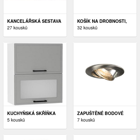
KANCELÁŘSKÁ SESTAVA
KOŠÍK NA DROBNOSTI,
NEJBY GIANNI 9, DUB
27 kousků
PLAST - ŠEDÁ
32 kousků
WOTAN
KUCHYŇSKÁ SKŘÍŇKA
ZAPUŠTĚNÉ BODOVÉ
EMILY W60GRF/2 SD
5 kousků
SVĚTLO NAKLÁPĚCÍ
7 kousků
ŠEDÁ
OCEL - EDU