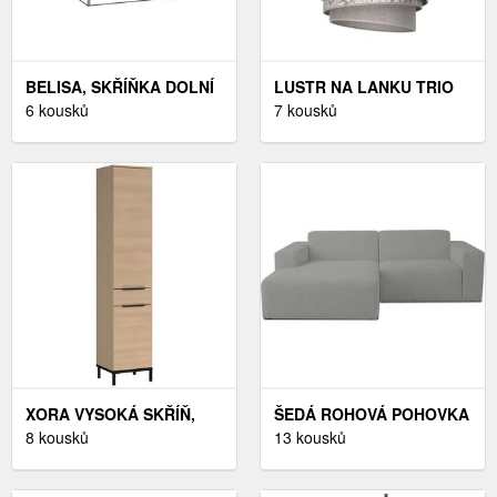
BELISA, SKŘÍŇKA DOLNÍ
LUSTR NA LANKU TRIO
DŘEZOVÁ D80Z, RIJEKA
6 kousků
1XE27/40W/230V ŠEDÁ
7 kousků
SVĚTLÁ
XORA VYSOKÁ SKŘÍŇ,
ŠEDÁ ROHOVÁ POHOVKA
BARVY DUBU - BARVY
8 kousků
ROXY - SCANDIC
13 kousků
DUBU