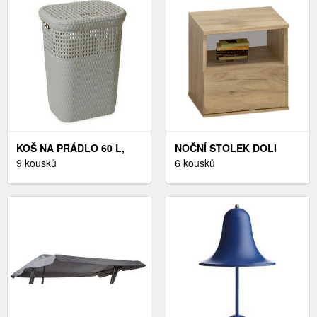
KOŠ NA PRÁDLO 60 L,
NOČNÍ STOLEK DOLI
ŠEDÁ
9 kousků
TEMPO KONDELA DUB
6 kousků
CRAFT