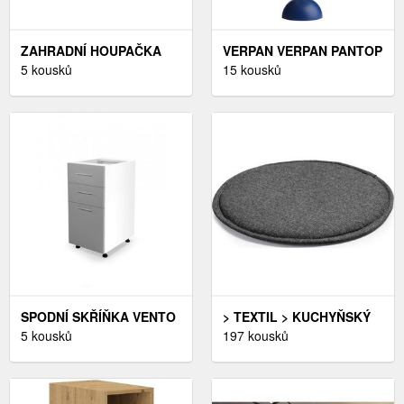
ZAHRADNÍ HOUPAČKA
VERPAN VERPAN PANTOP
CELEBES ŠEDÁ,
5 kousků
STOLNÍ LAMPA ŠEDÁ
15 kousků
ZAHRADNÍ HOUPAČKA
CELEBES ŠEDÁ
SPODNÍ SKŘÍŇKA VENTO
> TEXTIL > KUCHYŇSKÝ
D3S-40/82 ŠEDÁ
5 kousků
TEXTIL > PODSEDÁKY NA
197 kousků
ŽIDLE