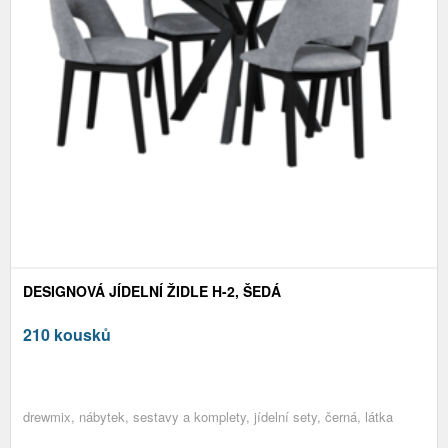
DESIGNOVÁ JÍDELNÍ ŽIDLE H-2, ŠEDÁ
210 kousků
drewmix, nábytek, sestavy a komplety, jídelní sety, černá, látka