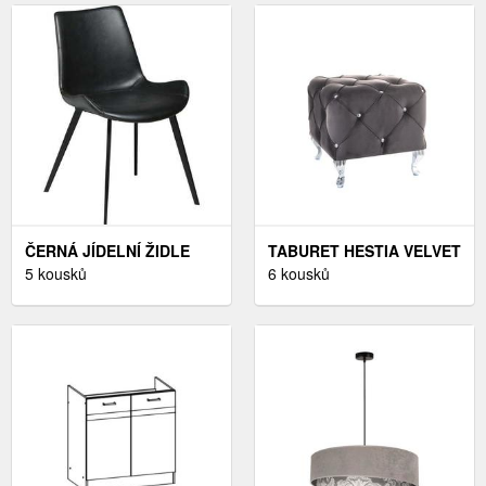
ČERNÁ JÍDELNÍ ŽIDLE
TABURET HESTIA VELVET
DAN-FORM DENMARK
5 kousků
K SVĚTLE ŠEDÁ
6 kousků
HYPE