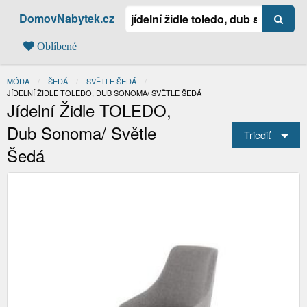
DomovNabytek.cz
Oblíbené
MÓDA
ŠEDÁ
SVĚTLE ŠEDÁ
AKTUÁLNÍ:
JÍDELNÍ ŽIDLE TOLEDO, DUB SONOMA/ SVĚTLE ŠEDÁ
Jídelní Židle TOLEDO,
Dub Sonoma/ Světle
Triediť
Šedá