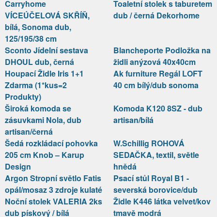
Carryhome
Toaletní stolek s taburetem
VÍCEÚČELOVÁ SKŘÍŇ,
dub / černá Dekorhome
bílá, Sonoma dub,
125/195/38 cm
Sconto Jídelní sestava
Blancheporte Podložka na
DHOUL dub, černá
židli anýzová 40x40cm
Houpací Židle Iris 1+1
Ak furniture Regál LOFT
Zdarma (1*kus=2
40 cm bílý/dub sonoma
Produkty)
Široká komoda se
Komoda K120 8SZ - dub
zásuvkami Nola, dub
artisan/bílá
artisan/černá
Šedá rozkládací pohovka
W.Schillig ROHOVÁ
205 cm Knob – Karup
SEDAČKA, textil, světle
Design
hnědá
Argon Stropní světlo Fatis
Psací stůl Royal B1 -
opál/mosaz 3 zdroje kulaté
severská borovice/dub
Noční stolek VALERIA 2ks
Židle K446 látka velvet/kov
dub pískový / bílá
tmavě modrá