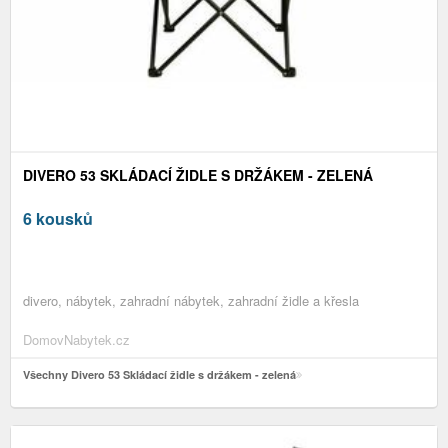
DIVERO 53 SKLÁDACÍ ŽIDLE S DRŽÁKEM - ZELENÁ
6 kousků
divero, nábytek, zahradní nábytek, zahradní židle a křesla
DomovNabytek.cz
Všechny Divero 53 Skládací židle s držákem - zelená