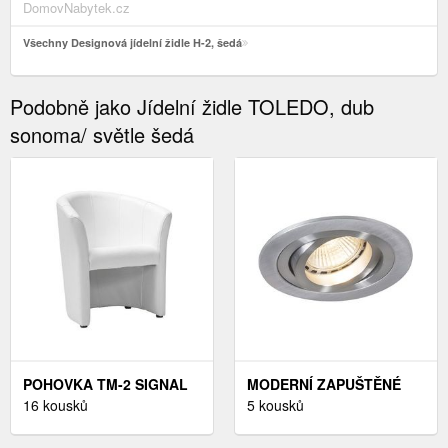
DomovNabytek.cz
Všechny Designová jídelní židle H-2, šedá
Podobně jako Jídelní židle TOLEDO, dub
sonoma/ světle šedá
POHOVKA TM-2 SIGNAL
MODERNÍ ZAPUŠTĚNÉ
SVĚTLE ŠEDÁ
16 kousků
BODOVÉ SVĚTLO
5 kousků
OCELOVÉ - RONDOO