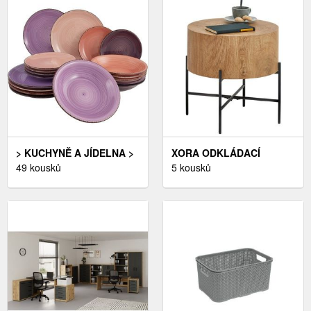
> KUCHYNĚ A JÍDELNA >
XORA ODKLÁDACÍ
VAŘENÍ > SADY NÁDOBÍ
49 kousků
STOLEK, ČERNÁ, BARVY
5 kousků
DUBU