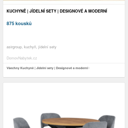
KUCHYNĚ | JÍDELNÍ SETY | DESIGNOVÉ A MODERNÍ
875 kousků
asirgroup, kuchyň, jídelní sety
DomovNabytek.cz
Všechny Kuchyně | Jídelní sety | Designové a moderní