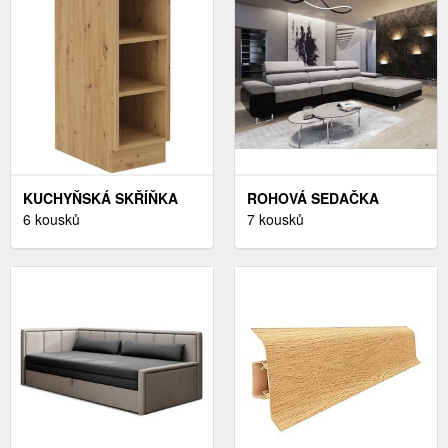
KUCHYŇSKÁ SKŘÍŇKA
ROHOVÁ SEDAČKA
ARTISAN 30D OTW BB,
6 kousků
LAING MINI, PRAVÁ,
7 kousků
DUB ARTISAN
ŠEDÁ/ČERNÁ