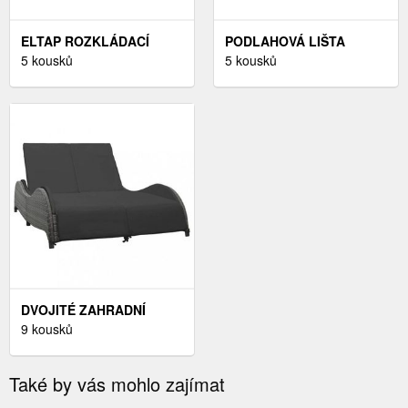
ELTAP ROZKLÁDACÍ
PODLAHOVÁ LIŠTA
POHOVKA FULGEO POCO
5 kousků
PARQUET MERCADO 303
5 kousků
04/POCO 03 ŠEDÁ LEVÁ
DUB ARIZONA
DVOJITÉ ZAHRADNÍ
LEHÁTKO POLYRATAN
9 kousků
DEKORHOME ŠEDÁ
Také by vás mohlo zajímat