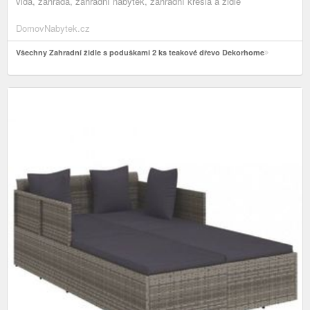
vida, zahrada, zahradní nábytek, zahradní křesla a židle
DomovNabytek.cz
Všechny Zahradní židle s poduškami 2 ks teakové dřevo Dekorhome