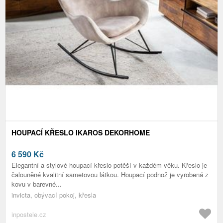
HOUPACÍ KŘESLO IKAROS DEKORHOME
6 590
Kč
Elegantní a stylové houpací křeslo potěší v každém věku. Křeslo je
čalouněné kvalitní sametovou látkou. Houpací podnož je vyrobená z
kovu v barevné...
invicta, obývací pokoj, křesla
inpostele.cz