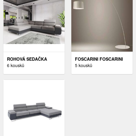
ROHOVÁ SEDAČKA
FOSCARINI FOSCARINI
LAING L, LEVÁ, SVĚTLE
6 kousků
TWIGGY LED STOJACÍ
5 kousků
ŠEDÁ/ŠEDÁ
LAMPA ŠEDÁ