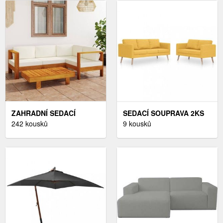
ZAHRADNÍ SEDACÍ
SEDACÍ SOUPRAVA 2KS
SOUPRAVA DEKORHOME,
242 kousků
LÁTKA / DŘEVO
9 kousků
ZAHRADNÍ SEDACÍ
DEKORHOME
SOUPRAVA DEKORHOME