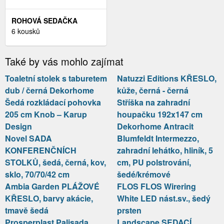
ROHOVÁ SEDAČKA
LAING MINI, PRAVÁ,
6 kousků
SVĚTLE ŠEDÁ/ŠEDÁ
Také by vás mohlo zajímat
Toaletní stolek s taburetem
Natuzzi Editions KŘESLO,
dub / černá Dekorhome
kůže, černá - černá
Šedá rozkládací pohovka
Stříška na zahradní
205 cm Knob – Karup
houpačku 192x147 cm
Design
Dekorhome Antracit
Novel SADA
Blumfeldt Intermezzo,
KONFERENČNÍCH
zahradní lehátko, hliník, 5
STOLKŮ, šedá, černá, kov,
cm, PU polstrování,
sklo, 70/70/42 cm
šedé/krémové
Ambia Garden PLÁŽOVÉ
FLOS FLOS Wirering
KŘESLO, barvy akácie,
White LED nást.sv., šedý
tmavě šedá
prsten
Prosperplast Palisada
Landscape SEDACÍ