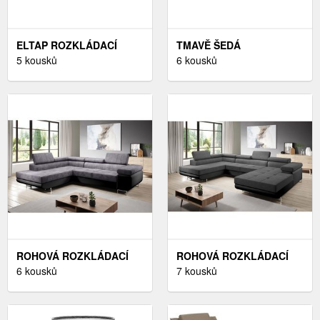
ELTAP ROZKLÁDACÍ
TMAVĚ ŠEDÁ
POHOVKA FULGEO POCO
5 kousků
ROZKLÁDACÍ POHOVKA
6 kousků
04/POCO 03 ŠEDÁ LEVÁ
DO "U", PRAVÝ ROH –
MIUFORM
ROHOVÁ ROZKLÁDACÍ
ROHOVÁ ROZKLÁDACÍ
SEDAČKA SINGER L,
6 kousků
SEDAČKA SINGER U,
7 kousků
LEVÁ, ŠEDÁ
LEVÁ, ŠEDÁ/ČERNÁ