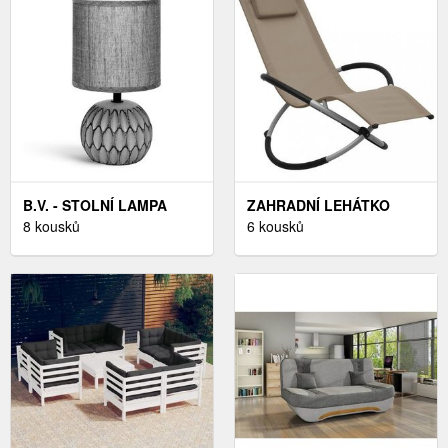
B.V. - STOLNÍ LAMPA
ZAHRADNÍ LEHÁTKO
1XE14/40W/230V ŠEDÁ
8 kousků
OCEL / TEXTILEN
6 kousků
DEKORHOME
ŠEDOHNĚDÁ