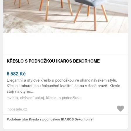
KŘESLO S PODNOŽKOU IKAROS DEKORHOME
6 582
Kč
Elegantní a stylové křeslo s podnožkou ve skandinávském stylu.
Křeslo i taburet jsou čalouněné kvalitní látkou v šedé bravě. Křeslo
stojí na čtyřec...
invicta, obývací pokoj, křesla, s podnožkou
inpostele.cz
Podobně jako Křeslo s podnožkou IKAROS Dekorhome