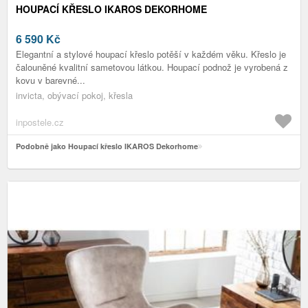
HOUPACÍ KŘESLO IKAROS DEKORHOME
6 590
Kč
Elegantní a stylové houpací křeslo potěší v každém věku. Křeslo je
čalouněné kvalitní sametovou látkou. Houpací podnož je vyrobená z
kovu v barevné...
invicta, obývací pokoj, křesla
inpostele.cz
Podobně jako Houpací křeslo IKAROS Dekorhome