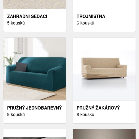
ZAHRADNÍ SEDACÍ
TROJMÍSTNÁ
SOUPRAVA 9 KS IRENA
5 kousků
ROZKLÁDACÍ POHOVKA
6 kousků
DEKORHOME PŘÍRODNÍ /
EWA II ELTAP SVĚTLE
KRÉMOVÁ
ŠEDÁ
PRUŽNÝ JEDNOBAREVNÝ
PRUŽNÝ ŽAKÁROVÝ
POTAH NA KŘESLO A
9 kousků
POTAH NA KŘESLO A
8 kousků
POHOVKU
POHOVKU