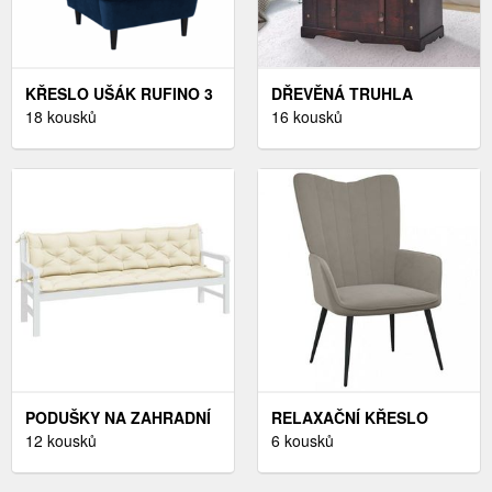
KŘESLO UŠÁK RUFINO 3
DŘEVĚNÁ TRUHLA
NEW TEMPO KONDELA
18 kousků
HNĚDÁ DEKORHOME,
16 kousků
BÉŽOVÁ
DŘEVĚNÁ TRUHLA
HNĚDÁ DEKORHOME
PODUŠKY NA ZAHRADNÍ
RELAXAČNÍ KŘESLO
LAVICI 2KS 200CM
12 kousků
DEKORHOME ŽLUTÁ,
6 kousků
DEKORHOME BÉŽOVÁ
RELAXAČNÍ KŘESLO
DEKORHOME ŽLUTÁ