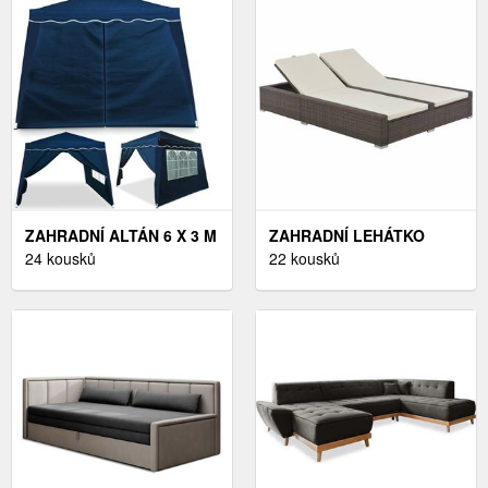
ZAHRADNÍ ALTÁN 6 X 3 M
ZAHRADNÍ LEHÁTKO
DEKORHOME BÍLÁ
24 kousků
LÁTKA / OCEL
22 kousků
DEKORHOME KRÉMOVÁ