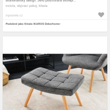
skandinávský design. Jeho polstrovaná skořepi...
invicta, obývací pokoj, křesla
inpostele.cz
Podobně jako Křeslo IKAROS Dekorhome