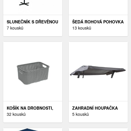
SLUNEČNÍK S DŘEVĚNOU
ŠEDÁ ROHOVÁ POHOVKA
TYČÍ Ø 300 CM
7 kousků
ROXY - SCANDIC
13 kousků
DEKORHOME MODRÁ
KOŠÍK NA DROBNOSTI,
ZAHRADNÍ HOUPAČKA
PLAST - ŠEDÁ
32 kousků
CELEBES ŠEDÁ,
5 kousků
ZAHRADNÍ HOUPAČKA
CELEBES ŠEDÁ