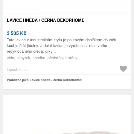
LAVICE HNĚDÁ / ČERNÁ DEKORHOME
3 505
Kč
Tato lavice v industriálním stylu je poutavým doplňkem do vaší
kuchyně či jídelny. Jídelní lavice je vyrobena z masivního
recyklovaného dřeva, díky...
vida, nábytek, chodba, předsíňové stěny
inpostele.cz
Podobně jako Lavice hnědá / černá Dekorhome