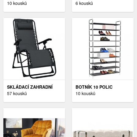
DEKORHOME
10 kousků
SINIS DEKORHOME
6 kousků
HOŘČICOVÁ
SKLÁDACÍ ZAHRADNÍ
BOTNÍK 10 POLIC
KŘESLO DEKORHOME
57 kousků
DEKORHOME
10 kousků