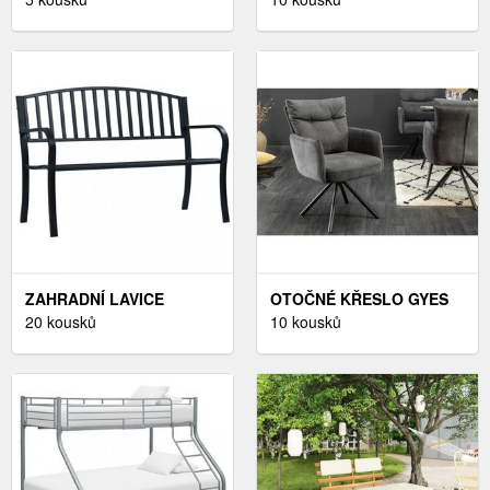
DEKORHOME ŠEDÁ
ZAHRADNÍ LAVICE
OTOČNÉ KŘESLO GYES
ČERNÁ OCEL
20 kousků
DEKORHOME
10 kousků
DEKORHOME