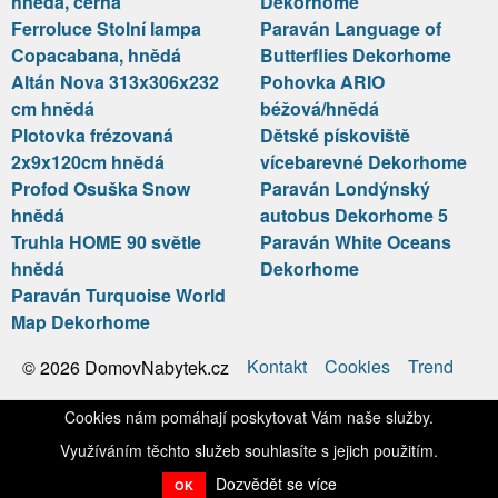
hnědá, černá
Dekorhome
Ferroluce Stolní lampa
Paraván Language of
Copacabana, hnědá
Butterflies Dekorhome
Altán Nova 313x306x232
Pohovka ARIO
cm hnědá
béžová/hnědá
Plotovka frézovaná
Dětské pískoviště
2x9x120cm hnědá
vícebarevné Dekorhome
Profod Osuška Snow
Paraván Londýnský
hnědá
autobus Dekorhome 5
Truhla HOME 90 světle
Paraván White Oceans
hnědá
Dekorhome
Paraván Turquoise World
Map Dekorhome
Kontakt
Cookies
Trend
© 2026 DomovNabytek.cz
Cookies nám pomáhají poskytovat Vám naše služby.
Využíváním těchto služeb souhlasíte s jejich použitím.
Dozvědět se více
OK