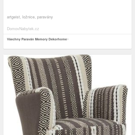
artgeist, ložnice, paravány
DomovNabytek.cz
Všechny Paraván Memory Dekorhome