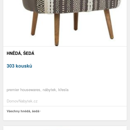
HNĚDÁ, ŠEDÁ
303 kousků
premier housewares, nábytek, křesla
DomovNabytek.cz
Všechny hnědá, šedá