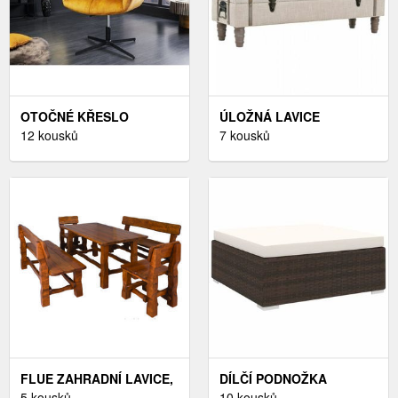
OTOČNÉ KŘESLO
ÚLOŽNÁ LAVICE
KOKALOS DEKORHOME
12 kousků
KRÉMOVÁ DEKORHOME
7 kousků
FLUE ZAHRADNÍ LAVICE,
DÍLČÍ PODNOŽKA
BARVA OLŠE
5 kousků
MAGDALENA
10 kousků