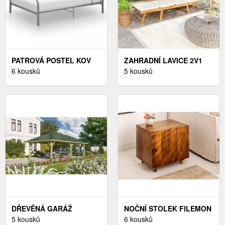
PATROVÁ POSTEL KOV
ZAHRADNÍ LAVICE 2V1
DEKORHOME
6 kousků
AKÁCIE DEKORHOME
5 kousků
DŘEVĚNÁ GARÁŽ
NOČNÍ STOLEK FILEMON
DEKORHOME
5 kousků
DEKORHOME
6 kousků