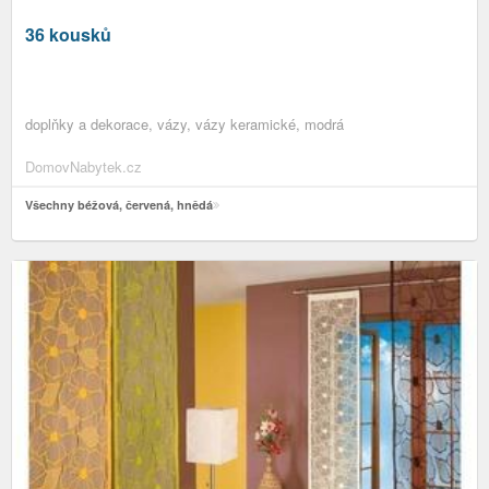
36 kousků
doplňky a dekorace, vázy, vázy keramické, modrá
DomovNabytek.cz
Všechny béžová, červená, hnědá