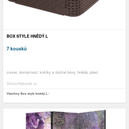
BOX STYLE HNĚDÝ L
7 kousků
curver, domácnost, košíky a úložné boxy, hnědá, plast
DomovNabytek.cz
Všechny Box style hnědý L