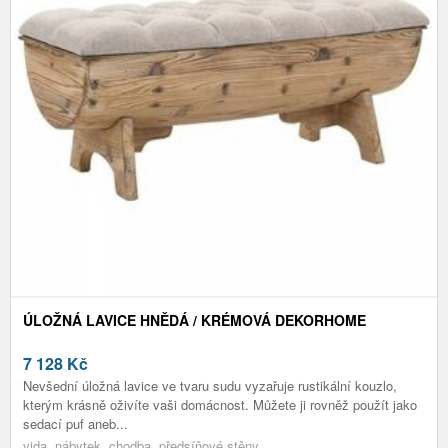
ÚLOŽNÁ LAVICE HNĚDÁ / KRÉMOVÁ DEKORHOME
7 128
Kč
Nevšední úložná lavice ve tvaru sudu vyzařuje rustikální kouzlo,
kterým krásně oživíte vaši domácnost. Můžete ji rovněž použít jako
sedací puf aneb...
vida, nábytek, chodba, předsíňové stěny