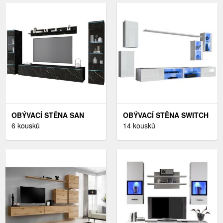
OBÝVACÍ STĚNA SAN
OBÝVACÍ STĚNA SWITCH
SEBASTIAN
6 kousků
XXV BÍLÝ
14 kousků