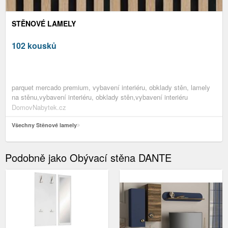
STĚNOVÉ LAMELY
102 kousků
parquet mercado premium, vybavení interiéru, obklady stěn, lamely
na stěnu,vybavení interiéru, obklady stěn,vybavení interiéru
DomovNabytek.cz
Všechny Stěnové lamely
Podobně jako Obývací stěna DANTE