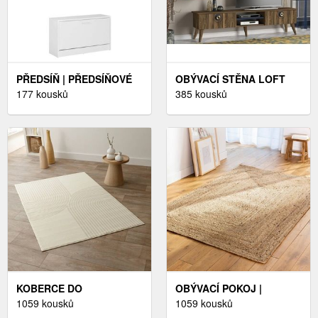
PŘEDSÍŇ | PŘEDSÍŇOVÉ
OBÝVACÍ STĚNA LOFT
STĚNY
177 kousků
385 kousků
KOBERCE DO
OBÝVACÍ POKOJ |
OBÝVACÍHO POKOJE
1059 kousků
KOBERCE
1059 kousků