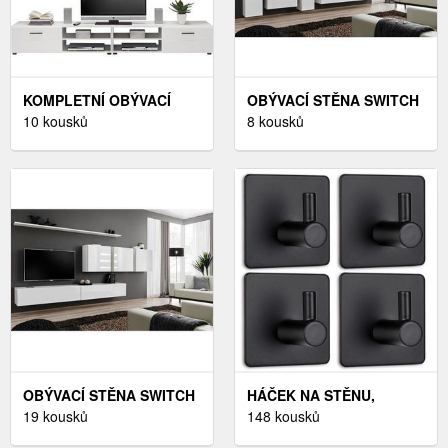
KOMPLETNÍ OBÝVACÍ
OBÝVACÍ STĚNA SWITCH
STĚNY
10 kousků
VI BÍLÝ
8 kousků
OBÝVACÍ STĚNA SWITCH
HÁČEK NA STĚNU,
VII BÍLÝ
19 kousků
ČERNÁ
148 kousků