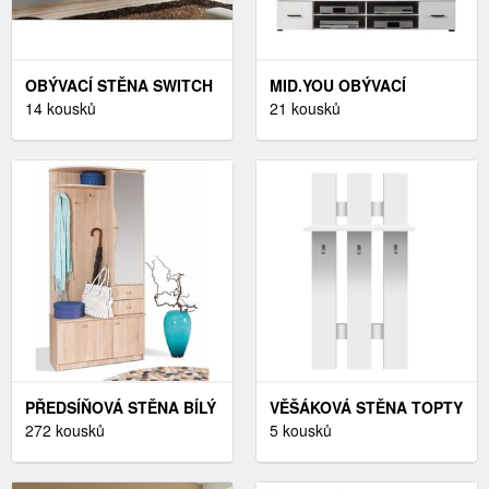
OBÝVACÍ STĚNA SWITCH
MID.YOU OBÝVACÍ
IX WOTAN
14 kousků
STĚNA, BÍLÁ
21 kousků
PŘEDSÍŇOVÁ STĚNA BÍLÝ
VĚŠÁKOVÁ STĚNA TOPTY
272 kousků
TEMPO KONDELA
5 kousků