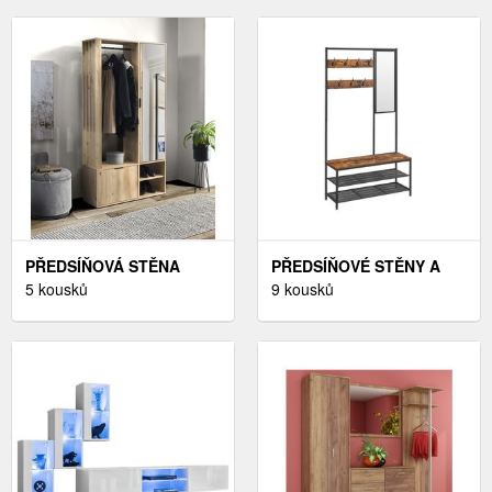
PŘEDSÍŇOVÁ STĚNA
PŘEDSÍŇOVÉ STĚNY A
MILO HALMAR
5 kousků
BOTNÍKY
9 kousků