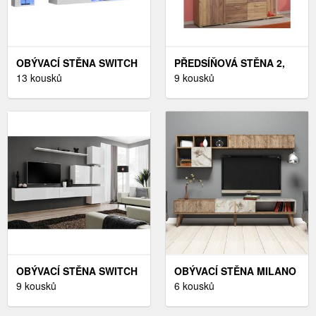
OBÝVACÍ STĚNA SWITCH
PŘEDSÍŇOVÁ STĚNA 2,
XXII BÍLÝ
13 kousků
CRAFT ZLATÝ
9 kousků
OBÝVACÍ STĚNA SWITCH
OBÝVACÍ STĚNA MILANO
IX BÍLÝ
9 kousků
OŘECH/BÍLÁ
6 kousků