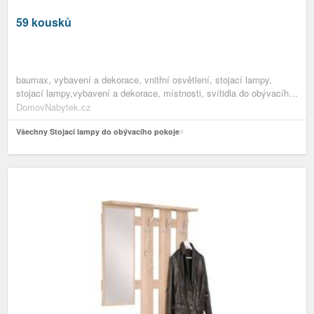
59 kousků
baumax, vybavení a dekorace, vnitřní osvětlení, stojací lampy,
stojací lampy,vybavení a dekorace, místnosti, svítidla do obývacího
pokoje,vybavení a dekorace, stojací lampy do obývacího
DomovNabytek.cz
pokoje,vybavení a dekorace, novinky osvětlení,vybavení a dekorace
Všechny Stojací lampy do obývacího pokoje