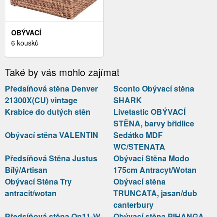
OBÝVACÍ
POKOJ,ZAHRADA A
6 kousků
STAVEBNINY,NÁBYTEK
Také by vás mohlo zajímat
Předsíňová stěna Denver
Sconto Obývací stěna
21300X(CU) vintage
SHARK
Krabice do dutých stěn
Livetastic OBÝVACÍ
STĚNA, barvy břidlice
Obývací stěna VALENTIN
Sedátko MDF
WC/STENATA
Předsíňová Stěna Justus
Obývací Stěna Modo
Bílý/Artisan
175cm Antracyt/Wotan
Obývací Stěna Try
Obývací stěna
antracit/wotan
TRUNCATA, jasan/dub
canterbury
Předsíňová stěna On11-W
Obývací stěna PIHANGA,