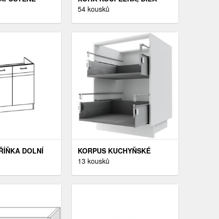
VĚTLO OCELOVÉ
BÍLÁ
54 kousků
ŘÍŇKA DOLNÍ
KORPUS KUCHYŇSKÉ
80Z, RIJEKA
SKŘÍŇKY BÍLY D2M 60
13 kousků