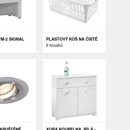
M-2 SIGNAL
PLASTOVÝ KOŠ NA ČISTÉ
DÁ
PRÁDLO HEIDRUN
6 kousků
VARIANTA: BÍLÁ
ZAPUŠTĚNÉ
XORA KOUPELNA, BÍLÁ -