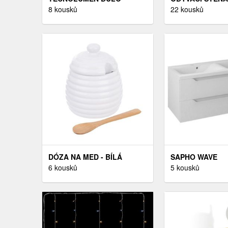
STOLNÍ LAMPA LED
8 kousků
ANTOFALLA 32, 
22 kousků
LESK
DÓZA NA MED - BÍLÁ
SAPHO WAVE
6 kousků
DVOJUMYVADL
5 kousků
SKŘÍŇKA 119, 7
8CM, BÍLÁ/MAL
WA120