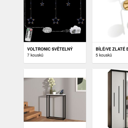
VOLTRONIC SVĚTELNÝ
BÍLÉ/VE ZLATÉ
ŘETĚZ - 100 LED, STUDENÁ
7 kousků
NÁSTĚNNÉ SVÍT
5 kousků
BÍLÁ
BRISIA – KAVE