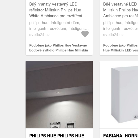
HRANATÉ, BÍLÉ
Bílý hranatý vestavný LED
Bílé vestavné LED 
reflektor Milliskin Philips Hue
Milliskin Philips H
White Ambiance pro rozšíření
Ambiance pro rozšíř
Vestavný LED reflektor Philips
je vestavné LED sví
philips hue, inteligentní dům,
philips hue, intelig
Hue Milliskin vždy zajistí to...
Hue LED, které lze 
inteligentní osvětlení, inteligentní
inteligentní osvětlen
zapuštěná světla
zapuštěná světla
svetla24.cz
svetla24.cz
Podobně jako Philips Hue Vestavné
Podobně jako Philips
bodové svítidlo Philips Hue Milliskin
Hue Milliskin LED vest
LED, hranaté, bílé
PHILIPS HUE PHILIPS HUE
FABIANA, HORN