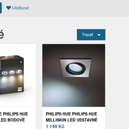
Oblíbené
é
Triediť
E PHILIPS HUE
PHILIPS HUE PHILIPS HUE
 LED BODOVÉ
MILLISKIN LED VESTAVNÉ
Ý BÍLÁ
SVĚTLO, ALU
1 149
Kč