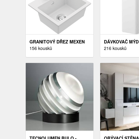
GRANITOVÝ DŘEZ MEXEN
DÁVKOVAČ MÝDL
MILO S KUCHYŇSKOU
156 kousků
BÍLÁ
216 kousků
BATERIÍ BÍLÝ/CHROM
TECNOLUMEN BULO -
OBÝVACÍ STĚNA