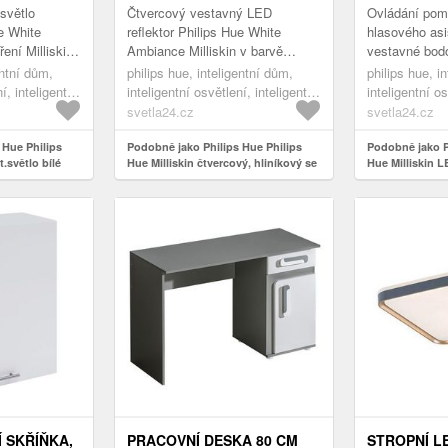
světlo
Čtvercový vestavný LED
Ovládání pom
ue White
reflektor Philips Hue White
hlasového asi
ení Milliskin
Ambiance Milliskin v barvě
vestavné bodo
tidlo Philips
hliníku se stmívačem Čtvercový
Milliskin, bal
entní dům,
philips hue, inteligentní dům,
philips hue, i
použít ja...
vestavný LED reflektor Philips
kulaté bodové
í, inteligentní
inteligentní osvětlení, inteligentní
inteligentní os
Hue Mil...
Milliski...
zapuštěná světla
zapuštěná svě
svetla24.cz
svetla24.cz
 Hue Philips
Podobně jako Philips Hue Philips
Podobně jako P
.světlo bílé
Hue Milliskin čtvercový, hliníkový se
Hue Milliskin 
stmívačem
bílá
Í SKŘÍŇKA,
PRACOVNÍ DESKA 80 CM
STROPNÍ LE