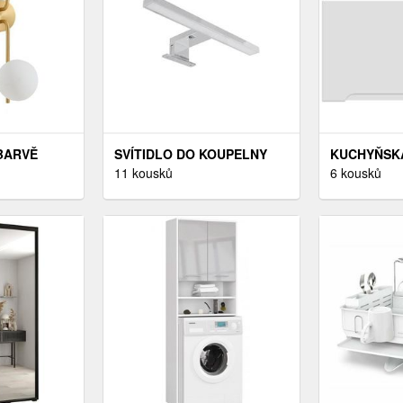
 BARVĚ
SVÍTIDLO DO KOUPELNY
KUCHYŇSK
IDLO
LED 30 CM CHROME
11 kousků
ZOYA W60O
6 kousků
 HOME
PUNTÍK/BÍL