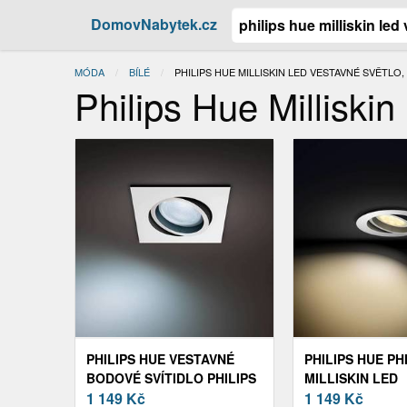
DomovNabytek.cz
MÓDA
BÍLÉ
AKTUÁLNÍ:
PHILIPS HUE MILLISKIN LED VESTAVNÉ SVĚTLO, 
Philips Hue Milliski
PHILIPS HUE VESTAVNÉ
PHILIPS HUE PH
BODOVÉ SVÍTIDLO PHILIPS
MILLISKIN LED
HUE MILLISKIN LED,
1 149
Kč
VEST.SVĚTLO B
1 149
Kč