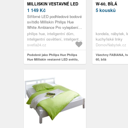
MILLISKIN VESTAVNÉ LED
W-60, BÍLÁ
SVĚTLO, ALU
1 149
Kč
5 kousků
Stříbrné LED podhledové bodové
svítidlo Milliskin Philips Hue
White Ambiance Pro vylepšení
stávajícího systému Hue Smart
philips hue, inteligentní dům,
kondela, nábytek, 
Home je bílé světlo Ambi M...
inteligentní osvětlení, inteligentní
kuchyňské linky
zapuštěná světla
svetla24.cz
DomovNabytek.cz
Podobně jako Philips Hue Philips
Všechny FABIANA, hor
Hue Milliskin vestavné LED světlo,
60, bílá
alu