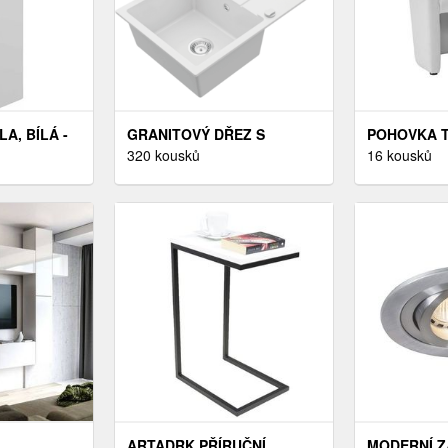
A, BÍLÁ -
GRANITOVÝ DŘEZ S
POHOVKA T
KUCHYŇSKOU BATERIÍ
320 kousků
SVĚTLE ŠE
16 kousků
MEXEN BRUNO BÍLÝ
ARTADRK PŘÍRUČNÍ
MODERNÍ 