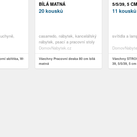
BÍLÁ MATNÁ
5/5/39, 5 C
20 kousků
11 kousků
kuchyně,
casarredo, nábytek, kancelářský
svítidla a lam
nábytek, psací a pracovní stoly
DomovNabytek.cz
DomovNabyte
ní skříňka, W-
Všechny Pracovní deska 80 cm bílá
Všechny STROP
matná
39, 5/5/39, 5 cm