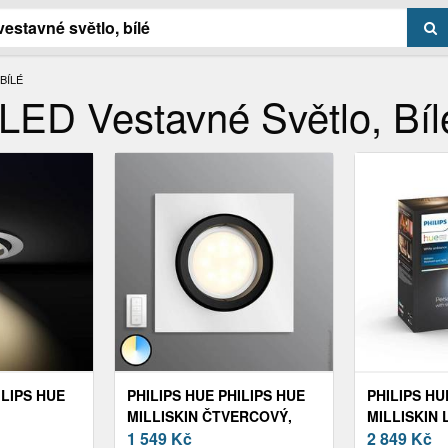
BÍLÉ
n LED Vestavné Světlo, Bíl
ILIPS HUE
PHILIPS HUE PHILIPS HUE
PHILIPS HU
MILLISKIN ČTVERCOVÝ,
MILLISKIN
ÍLÉ
HLINÍKOVÝ SE STMÍVAČEM
1 549
Kč
3KS KULAT
2 849
Kč