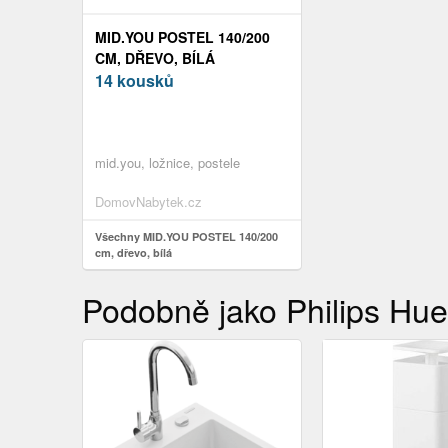
MID.YOU POSTEL 140/200
CM, DŘEVO, BÍLÁ
14 kousků
mid.you, ložnice, postele
DomovNabytek.cz
Všechny MID.YOU POSTEL 140/200
cm, dřevo, bílá
Podobně jako Philips Hue 