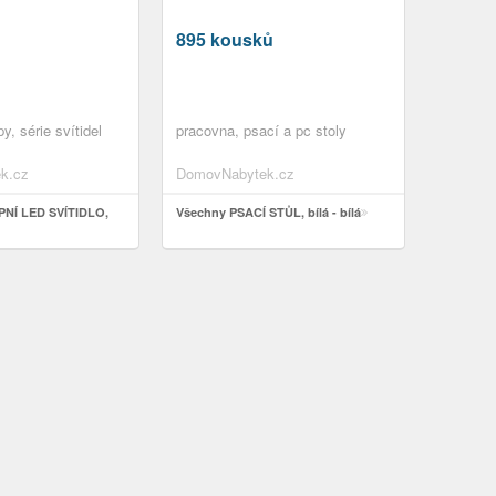
M
895 kousků
py, série svítidel
pracovna, psací a pc stoly
k.cz
DomovNabytek.cz
NÍ LED SVÍTIDLO,
Všechny PSACÍ STŮL, bílá - bílá