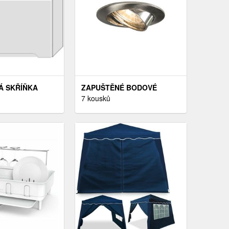
Á SKŘÍŇKA
ZAPUŠTĚNÉ BODOVÉ
KGR BÍLÝ
SVĚTLO NAKLÁPĚCÍ OCEL -
7 kousků
Á
EDU