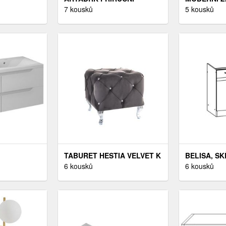
BÍLÁ/BÍLÝ
STOLEK SPARK | ČERNÉ
7 kousků
BODOVÉ S
5 kousků
NOHY BARVA: BÍLÁ
- RONDOO
TABURET HESTIA VELVET K
BELISA, SK
OVÁ
SVĚTLE ŠEDÁ
6 kousků
DŘEZOVÁ D
6 kousků
X50X47,
SVĚTLÁ
IWENGE