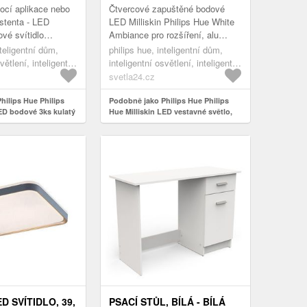
ocí aplikace nebo
Čtvercové zapuštěné bodové
stenta - LED
LED Milliskin Philips Hue White
vé svítidlo
Ambiance pro rozšíření, alu
ení 3 ks Moderní
Stávající inteligentní domácí
nteligentní dům,
philips hue, inteligentní dům,
 LED svítidlo
systém Philips Hue lze rozšíři...
větlení, inteligentní
inteligentní osvětlení, inteligentní
tla
zapuštěná světla
svetla24.cz
hilips Hue Philips
Podobně jako Philips Hue Philips
LED bodové 3ks kulatý
Hue Milliskin LED vestavné světlo,
alu
D SVÍTIDLO, 39,
PSACÍ STŮL, BÍLÁ - BÍLÁ