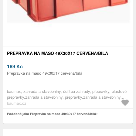
PŘEPRAVKA NA MASO 49X30X17 ČERVENÁ/BÍLÁ
189
Kč
Přepravka na maso 49x30x17 červená/bílá
baumax, zahrada a stavebniny, údržba zahrady, přepravky, plastové
přepravky,zahrada a stavebniny, přepravky,zahrada a stavebniny,
pomocníci do zahrady,zahrada a stavebniny, údržba zahrady,zahrada
baumax.cz
a stavebniny
Podobně jako Přepravka na maso 49x30x17 červená/bílá