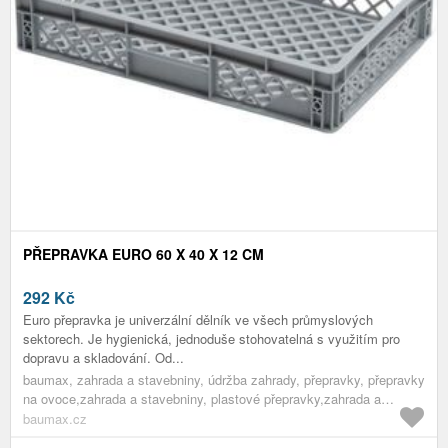
PŘEPRAVKA EURO 60 X 40 X 12 CM
292
Kč
Euro přepravka je univerzální dělník ve všech průmyslových
sektorech. Je hygienická, jednoduše stohovatelná s využitím pro
dopravu a skladování. Od...
baumax, zahrada a stavebniny, údržba zahrady, přepravky, přepravky
na ovoce,zahrada a stavebniny, plastové přepravky,zahrada a
stavebniny, přepravky,zahrada a stavebniny, údržba zahrady,zahrada
baumax.cz
a stavebniny