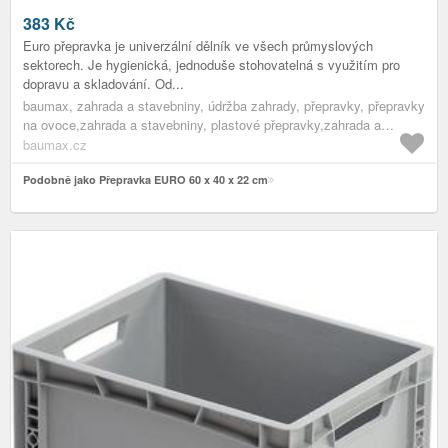
383
Kč
Euro přepravka je univerzální dělník ve všech průmyslových
sektorech. Je hygienická, jednoduše stohovatelná s využitím pro
dopravu a skladování. Od...
baumax, zahrada a stavebniny, údržba zahrady, přepravky, přepravky
na ovoce,zahrada a stavebniny, plastové přepravky,zahrada a
stavebniny, přepravky,zahrada a stavebniny, údržba zahrady,zahrada
baumax.cz
a stavebniny
Podobně jako Přepravka EURO 60 x 40 x 22 cm