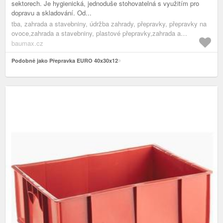
sektorech. Je hygienická, jednoduše stohovatelná s využitím pro
dopravu a skladování. Od...
tba, zahrada a stavebniny, údržba zahrady, přepravky, přepravky na
ovoce,zahrada a stavebniny, plastové přepravky,zahrada a
stavebniny, přepravky,zahrada a stavebniny, pomocníci do
baumax.cz
zahrady,zahrada a stavebniny, údržba zahrady,zahrada a stavebniny
Podobně jako Přepravka EURO 40x30x12