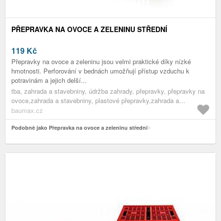
PŘEPRAVKA NA OVOCE A ZELENINU STŘEDNÍ
119
Kč
Přepravky na ovoce a zeleninu jsou velmi praktické díky nízké
hmotnosti. Perforování v bednách umožňují přístup vzduchu k
potravinám a jejich delší...
tba, zahrada a stavebniny, údržba zahrady, přepravky, přepravky na
ovoce,zahrada a stavebniny, plastové přepravky,zahrada a
stavebniny, přepravky,zahrada a stavebniny, pomocníci do
baumax.cz
zahrady,zahrada a stavebniny, údržba zahrady,zahrada a stavebniny
Podobně jako Přepravka na ovoce a zeleninu střední