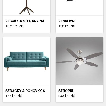
VĚŠÁKY A STOJANY NA
VENKOVNÍ
OBLEČENÍ
1071 kousků
KVĚTINÁČE,ZAHRADA A
122 kousků
STAVEBNINY
SEDAČKY A POHOVKY S
STROPNI
FUNKCÍ LŮŽKA
177 kousků
LUSTRY,VYBAVENÍ A
643 kousků
DEKORACE