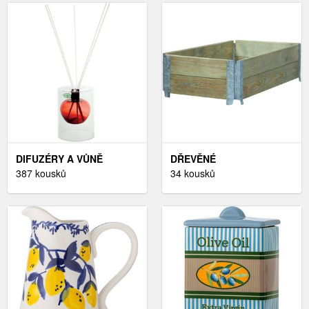
DIFUZÉRY A VŮNĚ
DŘEVĚNÉ
387 kousků
TRUHLÍKY,ZAHRADA A
34 kousků
STAVEBNINY