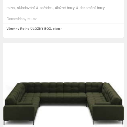
rotho, skladování & pořádek, úložné boxy & dekorační boxy
DomovNabytek.cz
Všechny Rotho ÚLOŽNÝ BOX, plast