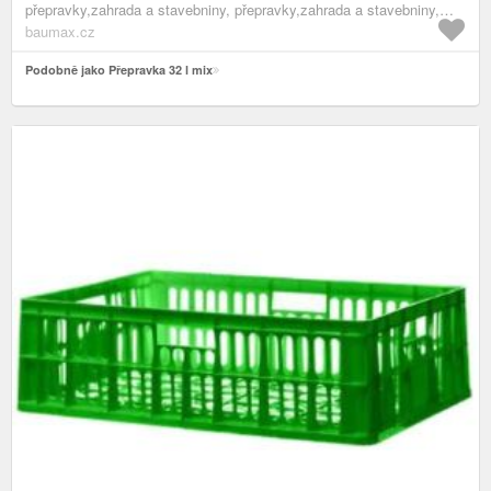
přepravky,zahrada a stavebniny, přepravky,zahrada a stavebniny,
pomocníci do zahrady,zahrada a stavebniny, údržba zahrady,zahrada
baumax.cz
a stavebniny
Podobně jako Přepravka 32 l mix