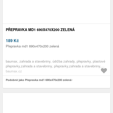
PŘEPRAVKA MD1 690X470X200 ZELENÁ
189
Kč
Přepravka md1 690x470x200 zelená
baumax, zahrada a stavebniny, údržba zahrady, přepravky, plastové
přepravky,zahrada a stavebniny, přepravky,zahrada a stavebniny,
pomocníci do zahrady,zahrada a stavebniny, údržba zahrady,zahrada
baumax.cz
a stavebniny
Podobně jako Přepravka md1 690x470x200 zelená