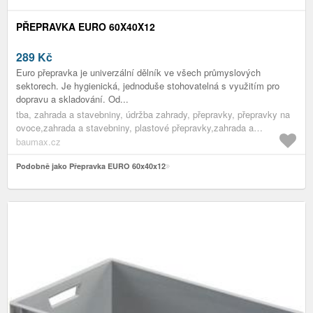
PŘEPRAVKA EURO 60X40X12
289
Kč
Euro přepravka je univerzální dělník ve všech průmyslových
sektorech. Je hygienická, jednoduše stohovatelná s využitím pro
dopravu a skladování. Od...
tba, zahrada a stavebniny, údržba zahrady, přepravky, přepravky na
ovoce,zahrada a stavebniny, plastové přepravky,zahrada a
stavebniny, přepravky,zahrada a stavebniny, pomocníci do
baumax.cz
zahrady,zahrada a stavebniny, údržba zahrady,zahrada a stavebniny
Podobně jako Přepravka EURO 60x40x12