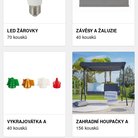
LED ŽÁROVKY
ZÁVĚSY A ŽALUZIE
E27,VYBAVENÍ A
70 kousků
40 kousků
DEKORACE
VYKRAJOVÁTKA A
ZAHRADNÍ HOUPAČKY A
FORMIČKY
40 kousků
SÍTĚ
156 kousků