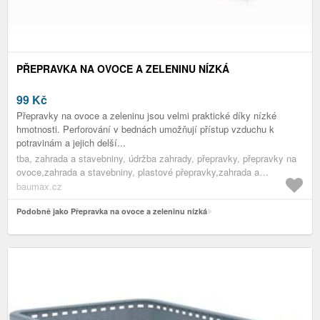
PŘEPRAVKA NA OVOCE A ZELENINU NÍZKÁ
99
Kč
Přepravky na ovoce a zeleninu jsou velmi praktické díky nízké
hmotnosti. Perforování v bednách umožňují přístup vzduchu k
potravinám a jejich delší...
tba, zahrada a stavebniny, údržba zahrady, přepravky, přepravky na
ovoce,zahrada a stavebniny, plastové přepravky,zahrada a
stavebniny, přepravky,zahrada a stavebniny, pomocníci do
baumax.cz
zahrady,zahrada a stavebniny, údržba zahrady,zahrada a stavebniny
Podobně jako Přepravka na ovoce a zeleninu nízká