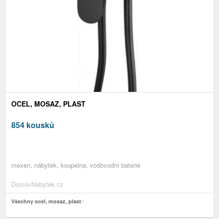
OCEL, MOSAZ, PLAST
854 kousků
mexen, nábytek, koupelna, vodovodní baterie
DomovNabytek.cz
Všechny ocel, mosaz, plast