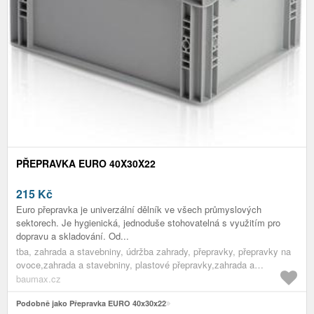
PŘEPRAVKA EURO 40X30X22
215
Kč
Euro přepravka je univerzální dělník ve všech průmyslových
sektorech. Je hygienická, jednoduše stohovatelná s využitím pro
dopravu a skladování. Od...
tba, zahrada a stavebniny, údržba zahrady, přepravky, přepravky na
ovoce,zahrada a stavebniny, plastové přepravky,zahrada a
stavebniny, přepravky,zahrada a stavebniny, pomocníci do
baumax.cz
zahrady,zahrada a stavebniny, údržba zahrady,zahrada a stavebniny
Podobně jako Přepravka EURO 40x30x22