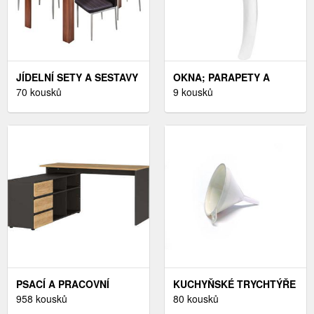
JÍDELNÍ SETY A SESTAVY
OKNA; PARAPETY A
70 kousků
STŘÍŠKY,TECHNIKA
9 kousků
PSACÍ A PRACOVNÍ
KUCHYŇSKÉ TRYCHTÝŘE
STOLY
958 kousků
A NÁLEVKY
80 kousků