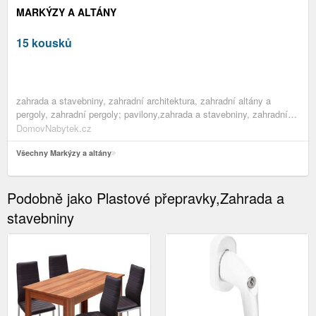
MARKÝZY A ALTÁNY
15 kousků
zahrada a stavebniny, zahradní architektura, zahradní altány a
pergoly, zahradní pergoly; pavilony,zahrada a stavebniny, zahradní
pavilony a zahradní stany,zahrada a stavebniny, zahradní altány a
DomovNabytek.cz
pergoly,zahrada a stavebniny, zahradní architektura,zahrada a
stavebniny
Všechny Markýzy a altány
Podobně jako Plastové přepravky,Zahrada a
stavebniny