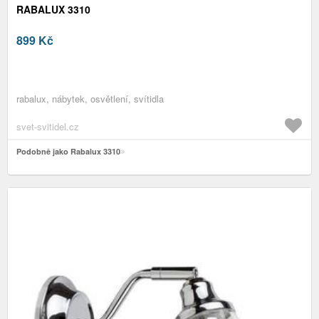
RABALUX 3310
899
Kč
rabalux, nábytek, osvětlení, svítidla
svet-svitidel.cz
Podobně jako Rabalux 3310