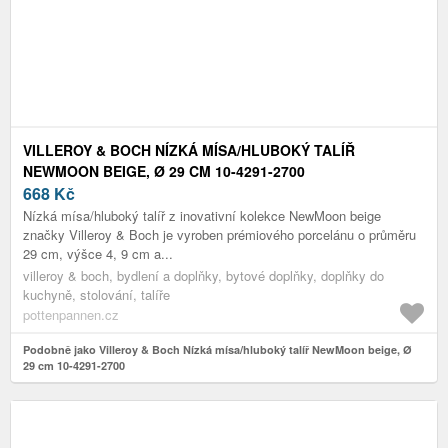
VILLEROY & BOCH NÍZKÁ MÍSA/HLUBOKÝ TALÍŘ
NEWMOON BEIGE, Ø 29 CM 10-4291-2700
668
Kč
Nízká mísa/hluboký talíř z inovativní kolekce NewMoon beige
značky Villeroy & Boch je vyroben prémiového porcelánu o průměru
29 cm, výšce 4, 9 cm a...
villeroy & boch, bydlení a doplňky, bytové doplňky, doplňky do
kuchyně, stolování, talíře
pottenpannen.cz
Podobně jako Villeroy & Boch Nízká mísa/hluboký talíř NewMoon beige, Ø
29 cm 10-4291-2700