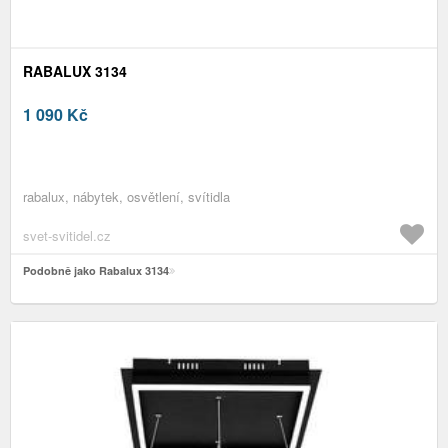
RABALUX 3134
1 090
Kč
rabalux, nábytek, osvětlení, svítidla
svet-svitidel.cz
Podobně jako Rabalux 3134