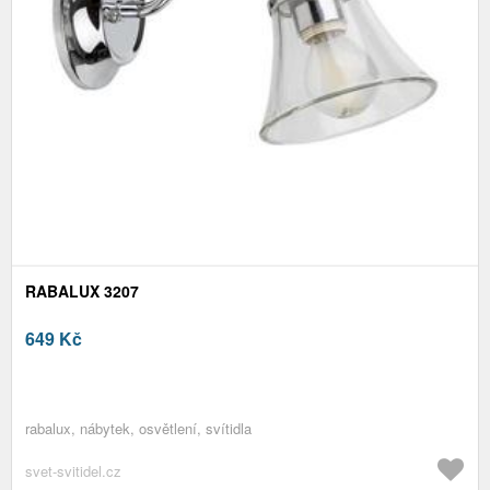
RABALUX 3207
649
Kč
rabalux, nábytek, osvětlení, svítidla
svet-svitidel.cz