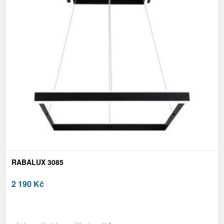
RABALUX 3085
2 190
Kč