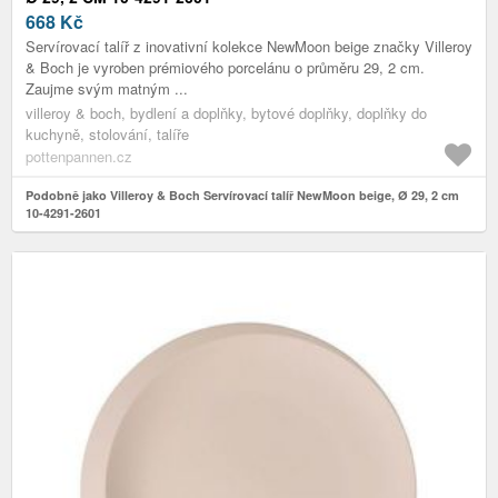
668
Kč
Servírovací talíř z inovativní kolekce NewMoon beige značky Villeroy
& Boch je vyroben prémiového porcelánu o průměru 29, 2 cm.
Zaujme svým matným ...
villeroy & boch, bydlení a doplňky, bytové doplňky, doplňky do
kuchyně, stolování, talíře
pottenpannen.cz
Podobně jako Villeroy & Boch Servírovací talíř NewMoon beige, Ø 29, 2 cm
10-4291-2601