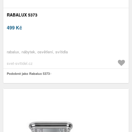
RABALUX 5373
499
Kč
rabalux, nábytek, osvětlení, svítidla
svet-svitidel.cz
Podobně jako Rabalux 5373