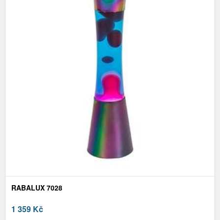
RABALUX 7028
1 359
Kč