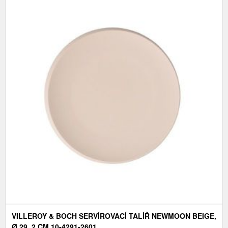
VILLEROY & BOCH SERVÍROVACÍ TALÍŘ NEWMOON BEIGE,
Ø 29, 2 CM 10-4291-2601