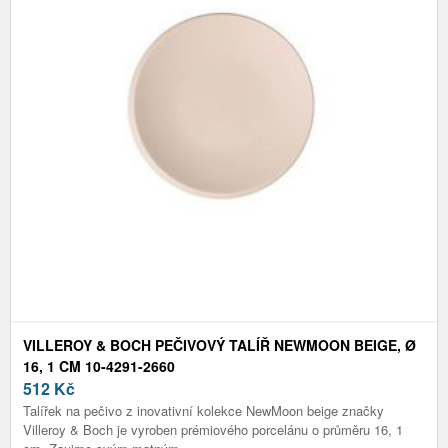
VILLEROY & BOCH PEČIVOVÝ TALÍŘ NEWMOON BEIGE, Ø
16, 1 CM 10-4291-2660
512
Kč
Talířek na pečivo z inovativní kolekce NewMoon beige značky
Villeroy & Boch je vyroben prémiového porcelánu o průměru 16, 1