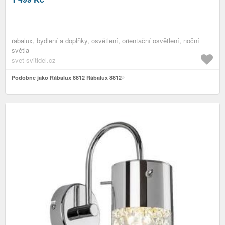
rabalux, bydlení a doplňky, osvětlení, orientační osvětlení, noční
světla
svet-svitidel.cz
Podobně jako Rábalux 8812 Rábalux 8812