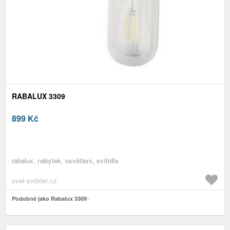
RABALUX 3309
899
Kč
rabalux, nábytek, osvětlení, svítidla
svet-svitidel.cz
Podobně jako Rabalux 3309