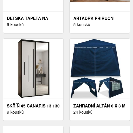
DĚTSKÁ TAPETA NA
ARTADRK PŘÍRUČNÍ
VYMALOVÁNÍ (DĚTSKÉ
9 kousků
STOLEK LUCAS | ČERNÉ
5 kousků
TAPETY NA
NOHY BARVA: BÍLÁ
VYMALOVÁNÍ)
SKŘÍŇ 45 CANARIS 13 130
ZAHRADNÍ ALTÁN 6 X 3 M
ČERNÁ/BÍLÁ/ČERNÁ
9 kousků
DEKORHOME BÍLÁ
24 kousků