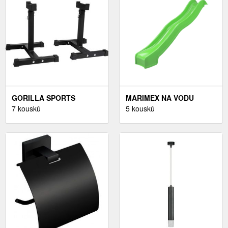
GORILLA SPORTS
MARIMEX NA VODU
STOJAN NA ČINKY,
7 kousků
ZELENÁ 3 M
5 kousků
ČERNÝ