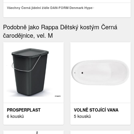
Všechny Černá jídelní židle DAN-FORM Denmark Hype
Podobně jako Rappa Dětský kostým Černá
čarodějnice, vel. M
PROSPERPLAST
VOLNĚ STOJÍCÍ VANA
ODPADKOVÝ KOŠ
6 kousků
OTYLIA 170/77 ČERNÉ
5 kousků
COMPACTO FLAS 12 L
NOHY
ČERNÝ