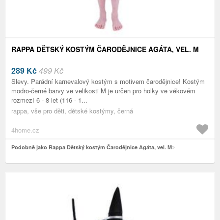
RAPPA DĚTSKÝ KOSTÝM ČARODĚJNICE AGÁTA, VEL. M
289
Kč
499 Kč
Slevy. Parádní karnevalový kostým s motivem čarodějnice! Kostým
modro-černé barvy ve velikosti M je určen pro holky ve věkovém
rozmezí 6 - 8 let (116 - 1...
rappa, vše pro děti, dětské kostýmy, černá
4home.cz
Podobně jako Rappa Dětský kostým Čarodějnice Agáta, vel. M