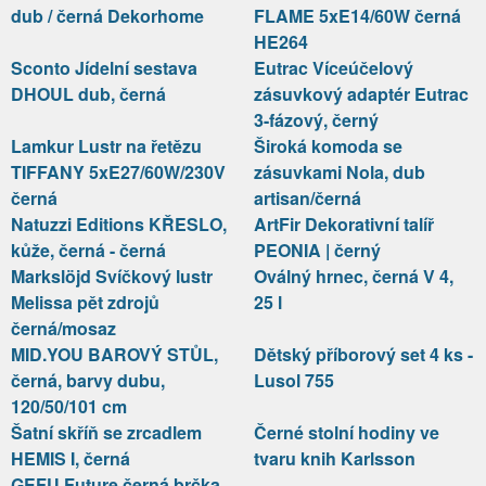
dub / černá Dekorhome
FLAME 5xE14/60W černá
HE264
Sconto Jídelní sestava
Eutrac Víceúčelový
DHOUL dub, černá
zásuvkový adaptér Eutrac
3-fázový, černý
Lamkur Lustr na řetězu
Široká komoda se
TIFFANY 5xE27/60W/230V
zásuvkami Nola, dub
černá
artisan/černá
Natuzzi Editions KŘESLO,
ArtFir Dekorativní talíř
kůže, černá - černá
PEONIA | černý
Markslöjd Svíčkový lustr
Oválný hrnec, černá V 4,
Melissa pět zdrojů
25 l
černá/mosaz
MID.YOU BAROVÝ STŮL,
Dětský příborový set 4 ks -
černá, barvy dubu,
Lusol 755
120/50/101 cm
Šatní skříň se zrcadlem
Černé stolní hodiny ve
HEMIS I, černá
tvaru knih Karlsson
GEFU Future černá brčka