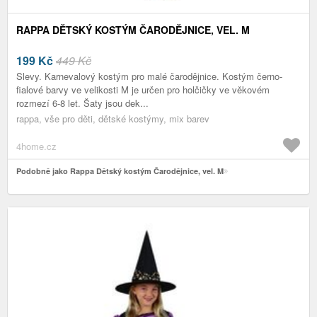
RAPPA DĚTSKÝ KOSTÝM ČARODĚJNICE, VEL. M
199
Kč
449 Kč
Slevy. Karnevalový kostým pro malé čarodějnice. Kostým černo-
fialové barvy ve velikosti M je určen pro holčičky ve věkovém
rozmezí 6-8 let. Šaty jsou dek...
rappa, vše pro děti, dětské kostýmy, mix barev
4home.cz
Podobně jako Rappa Dětský kostým Čarodějnice, vel. M