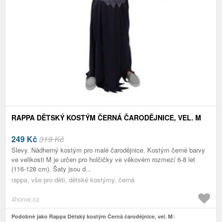
RAPPA DĚTSKÝ KOSTÝM ČERNÁ ČARODĚJNICE, VEL. M
249
Kč
319 Kč
Slevy. Nádherný kostým pro malé čarodějnice. Kostým černé barvy
ve velikosti M je určen pro holčičky ve věkovém rozmezí 6-8 let
(116-128 cm). Šaty jsou d...
rappa, vše pro děti, dětské kostýmy, černá
4home.cz
Podobně jako Rappa Dětský kostým Černá čarodějnice, vel. M