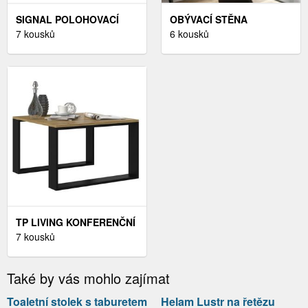
SIGNAL POLOHOVACÍ
OBÝVACÍ STĚNA
KŘESLO NEPTUN VELVET
7 kousků
ANTOFALLA 35, BÍLÝ
6 kousků
ČERNÉ
LESK/ČERNÝ LESK
TP LIVING KONFERENČNÍ
STOLEK LAWA DUB
7 kousků
ARTISAN ČERNÝ
Také by vás mohlo zajímat
Toaletní stolek s taburetem
Helam Lustr na řetězu