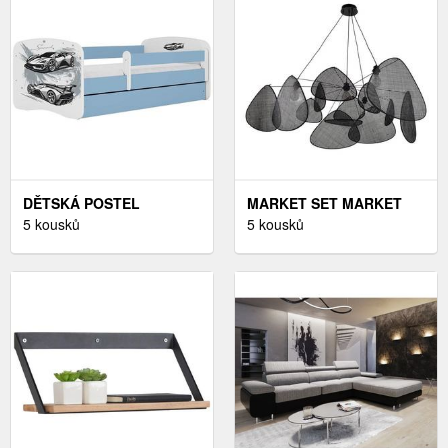
DĚTSKÁ POSTEL
MARKET SET MARKET
BABYDREAMS+M MODRÁ
5 kousků
SET SCREEN ZÁVĚSNÉ
5 kousků
80X160 AUTO
SVÍTIDLO, ČERNÁ