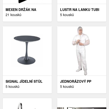
MEXEN DRŽÁK NA
LUSTR NA LANKU TUBI
TOALETNÍ PAPÍR- ČERNÝ
21 kousků
1XGU10/8W/230V ČERNÁ
5 kousků
SIGNAL JÍDELNÍ STŮL
JEDNORÁZOVÝ PP
ESPERO | ČERNÁ
5 kousků
OVERAL
5 kousků
ARDON®ANDREW BÍLÝ
VEL. M