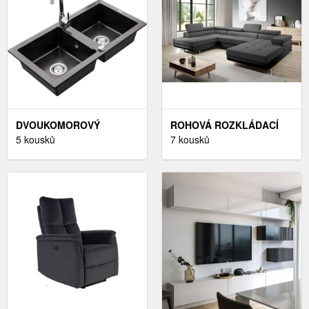
DVOUKOMOROVÝ
ROHOVÁ ROZKLÁDACÍ
GRANITOVÝ DŘEZ MEXEN
5 kousků
SEDAČKA SINGER U,
7 kousků
MARIO S KUCHYŇSKOU
LEVÁ, ŠEDÁ/ČERNÁ
BATERIÍ ČERNÝ