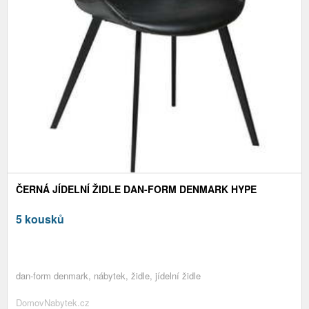
ČERNÁ JÍDELNÍ ŽIDLE DAN-FORM DENMARK HYPE
5 kousků
​​​​​dan-form denmark, nábytek, židle, jídelní židle
DomovNabytek.cz