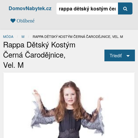
DomovNabytek.cz
Oblíbené
MÓDA
M
AKTUÁLNÍ:
RAPPA DĚTSKÝ KOSTÝM ČERNÁ ČARODĚJNICE, VEL. M
Rappa Dětský Kostým
Černá Čarodějnice,
Triediť
Vel. M