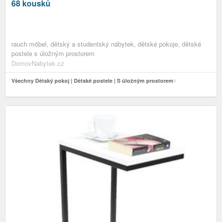
68 kousků
rauch möbel, dětský a studentský nábytek, dětské pokoje, dětské
postele s úložným prostorem
DomovNabytek.cz
Všechny Dětský pokoj | Dětské postele | S úložným prostorem