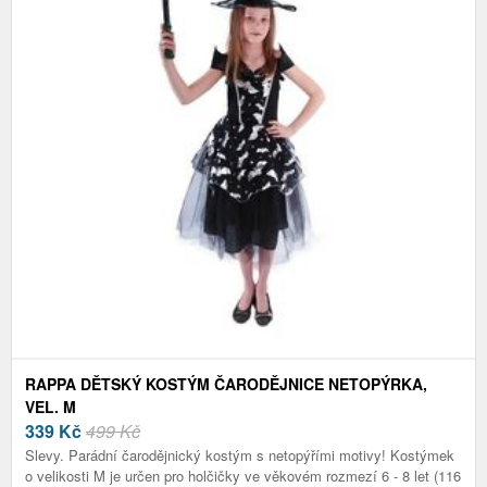
RAPPA DĚTSKÝ KOSTÝM ČARODĚJNICE NETOPÝRKA,
VEL. M
339
Kč
499 Kč
Slevy. Parádní čarodějnický kostým s netopýřími motivy! Kostýmek
o velikosti M je určen pro holčičky ve věkovém rozmezí 6 - 8 let (116