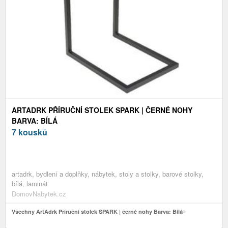
ARTADRK PŘÍRUČNÍ STOLEK SPARK | ČERNÉ NOHY
BARVA: BÍLÁ
7 kousků
artadrk, bydlení a doplňky, nábytek, stoly a stolky, barové stolky,
bílá, laminát
DomovNabytek.cz
Všechny ArtAdrk Příruční stolek SPARK | černé nohy Barva: Bílá