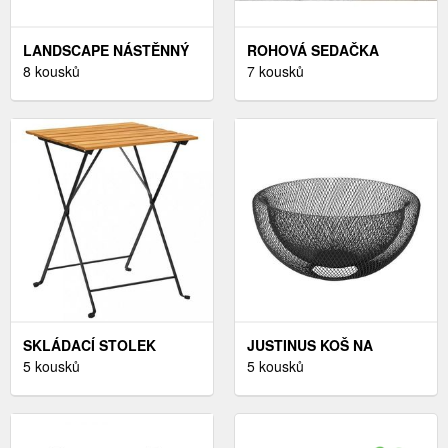
LANDSCAPE NÁSTĚNNÝ
ROHOVÁ SEDAČKA
REGÁL, ČERNÁ, BARVY
8 kousků
LAING MINI, PRAVÁ,
7 kousků
AKÁCIE
ŠEDÁ/ČERNÁ
SKLÁDACÍ STOLEK
JUSTINUS KOŠ NA
AKÁCIE / ČERNÁ
5 kousků
OVOCE - ČERNÁ
5 kousků
DEKORHOME