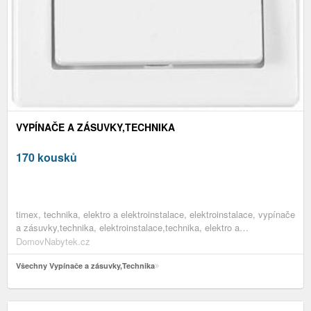
VYPÍNAČE A ZÁSUVKY,TECHNIKA
170 kousků
timex, technika, elektro a elektroinstalace, elektroinstalace, vypínače
a zásuvky,technika, elektroinstalace,technika, elektro a
elektroinstalace,technika
DomovNabytek.cz
Všechny Vypínače a zásuvky,Technika