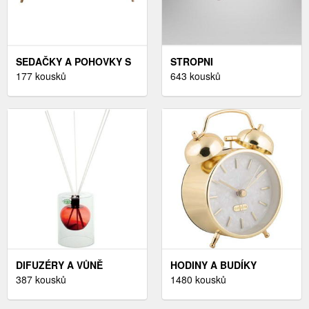
SEDAČKY A POHOVKY S
STROPNI
FUNKCÍ LŮŽKA
177 kousků
LUSTRY,VYBAVENÍ A
643 kousků
DEKORACE
DIFUZÉRY A VŮNĚ
HODINY A BUDÍKY
387 kousků
1480 kousků