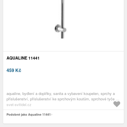
AQUALINE 11441
459
Kč
aqualine, bydlení a doplňky, sanita a vybavení koupelen, sprchy a
příslušenství, příslušenství ke sprchovým koutům, sprchové tyče a
ramena
svet-svitidel.cz
Podobně jako Aqualine 11441