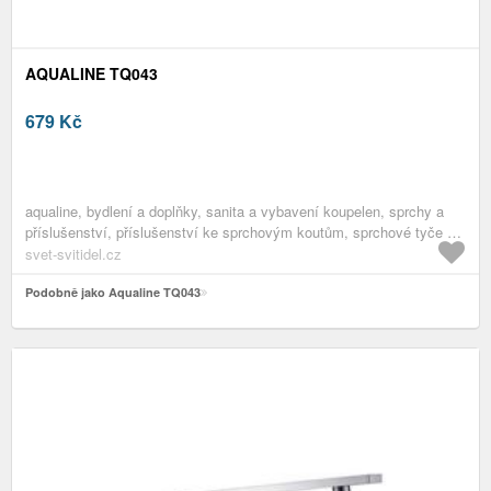
AQUALINE TQ043
679
Kč
aqualine, bydlení a doplňky, sanita a vybavení koupelen, sprchy a
příslušenství, příslušenství ke sprchovým koutům, sprchové tyče a
ramena
svet-svitidel.cz
Podobně jako Aqualine TQ043