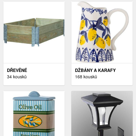
DŘEVĚNÉ
DŽBÁNY A KARAFY
TRUHLÍKY,ZAHRADA A
34 kousků
168 kousků
STAVEBNINY