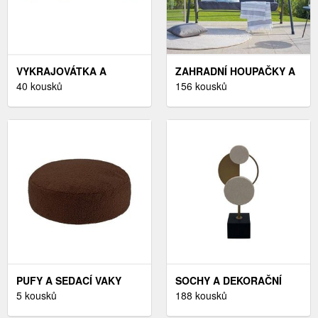
VYKRAJOVÁTKA A
ZAHRADNÍ HOUPAČKY A
FORMIČKY
40 kousků
SÍTĚ
156 kousků
PUFY A SEDACÍ VAKY
SOCHY A DEKORAČNÍ
5 kousků
PŘEDMETY
188 kousků