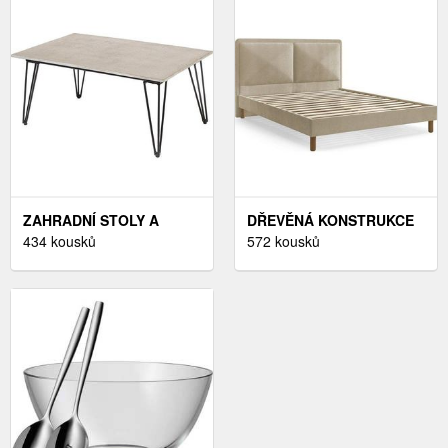
ZAHRADNÍ STOLY A
DŘEVĚNÁ KONSTRUKCE
STOLKY
434 kousků
A NOHY
572 kousků