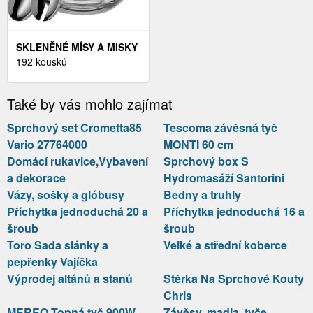
SKLENĚNÉ MÍSY A MISKY
192 kousků
Také by vás mohlo zajímat
Sprchový set Crometta85
Tescoma závěsná tyč
Vario 27764000
MONTI 60 cm
Domácí rukavice,Vybavení
Sprchový box S
a dekorace
Hydromasáží Santorini
Vázy, sošky a glóbusy
Bedny a truhly
Příchytka jednoduchá 20 a
Příchytka jednoduchá 16 a
šroub
šroub
Toro Sada slánky a
Velké a střední koberce
pepřenky Vajíčka
Výprodej altánů a stanů
Stěrka Na Sprchové Kouty
Chris
MEREO Topná tyč 900W
Závěsy, madla, tyče