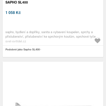
SAPHO SL400
1 058
Kč
sapho, bydlení a doplňky, sanita a vybavení koupelen, sprchy a
příslušenství, příslušenství ke sprchovým koutům, sprchové tyče a
ramena
svet-svitidel.cz
Podobně jako Sapho SL400