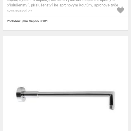
příslušenství, příslušenství ke sprchovým koutům, sprchové tyče a
ramena
svet-svitidel.cz
Podobně jako Sapho 9002