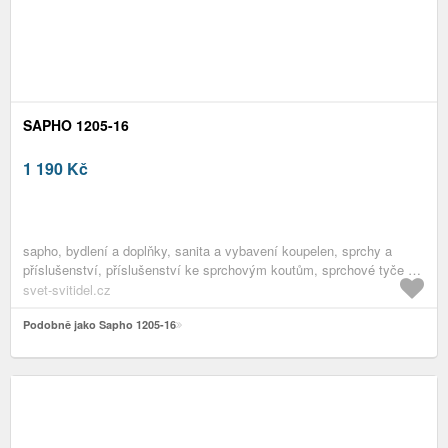
SAPHO 1205-16
1 190
Kč
sapho, bydlení a doplňky, sanita a vybavení koupelen, sprchy a
příslušenství, příslušenství ke sprchovým koutům, sprchové tyče a
ramena
svet-svitidel.cz
Podobně jako Sapho 1205-16