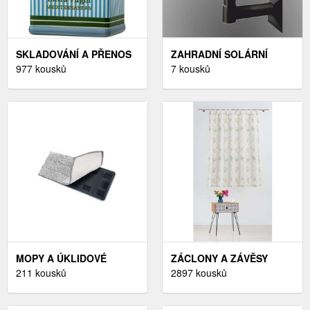
SKLADOVÁNÍ A PŘENOS
ZAHRADNÍ SOLÁRNÍ
POTRAVIN
977 kousků
LAMPY,VYBAVENÍ A
7 kousků
DEKORACE
MOPY A ÚKLIDOVÉ
ZÁCLONY A ZÁVĚSY
SOUPRAVY
211 kousků
2897 kousků