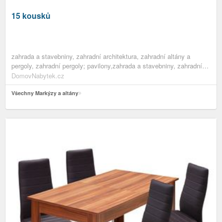
15 kousků
zahrada a stavebniny, zahradní architektura, zahradní altány a
pergoly, zahradní pergoly; pavilony,zahrada a stavebniny, zahradní
pavilony a zahradní stany,zahrada a stavebniny, zahradní altány a
DomovNabytek.cz
pergoly,zahrada a stavebniny, zahradní architektura,zahrada a
stavebniny
Všechny Markýzy a altány