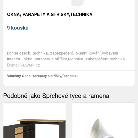
OKNA; PARAPETY A STŘÍŠKY,TECHNIKA
9 kousků
richter czech, technika, zabezpečení, okenní kování,vybavení
interiéru, okna; parapety a stříšky,technika, zabezpečení,technika
DomovNabytek.cz
Všechny Okna; parapety a stříšky,Technika
Podobně jako Sprchové tyče a ramena