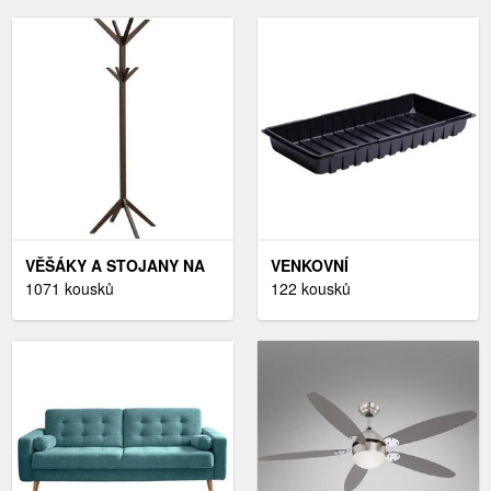
VĚŠÁKY A STOJANY NA
VENKOVNÍ
OBLEČENÍ
1071 kousků
KVĚTINÁČE,ZAHRADA A
122 kousků
STAVEBNINY