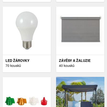
LED ŽÁROVKY
ZÁVĚSY A ŽALUZIE
E27,VYBAVENÍ A
70 kousků
40 kousků
DEKORACE