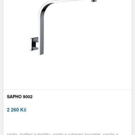
SAPHO 9002
2 260
Kč
sapho, bydlení a doplňky, sanita a vybavení koupelen, sprchy a