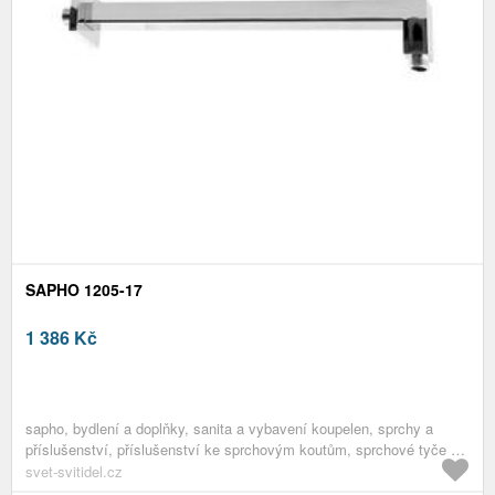
SAPHO 1205-17
1 386
Kč
sapho, bydlení a doplňky, sanita a vybavení koupelen, sprchy a
příslušenství, příslušenství ke sprchovým koutům, sprchové tyče a
ramena
svet-svitidel.cz