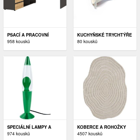
PSACÍ A PRACOVNÍ
KUCHYŇSKÉ TRYCHTÝŘE
STOLY
958 kousků
A NÁLEVKY
80 kousků
SPECIÁLNÍ LAMPY A
KOBERCE A ROHOŽKY
SVÍTIDLA
974 kousků
4507 kousků