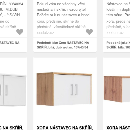
ÍŇ, 80/40/54
Pokud vám na všechny věci
Nástavec na š
19, IM.DUB
nestačí ani skříň, nezoufejte!
ideálním dopl
 - **Š/V/H:
Pořiďte si k ní nástavec a hned
této série. Pr
máte o přídavný úložný prostor
uskladnění na
íně do
xora, předsíně, skříně do
xora, předsín
postaráno! Ve stejném barev...
oblečení, spo
ové skříně
předsíně, víceúčelové skříně
předsíně, víc
ne...
xxxlutz.cz
xxxlutz.cz
NÁSTAVEC NA
Podobně jako Xora NÁSTAVEC NA
Podobně jako 
SKŘÍŇ, bílá, dub wotan, 157/43/54
SKŘÍŇ, bílá, 10
cm
 NA SKŘÍŇ,
XORA NÁSTAVEC NA SKŘÍŇ,
XORA NÁST