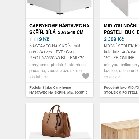
CARRYHOME NÁSTAVEC NA
MID.YOU NOČNÍ
SKŘÍŇ, BÍLÁ, 30/35/40 CM
POSTELI, BUK, B
1 119
Kč
40/40/40 CM
2 399
Kč
NÁSTAVEC NA SKŘÍŇ, bílá,
NOČNÍ STOLEK K 
30/35/40 cm - TYP: S588-
buk, bílá, 40/40/40
REG1D/30/30/40-BI- - FMIX70-
'POUZE ONLINE' - 
KPL01, BÍLÁ, 1 DVEŘE - Š/V/H:
40/40/40 CM
carryhome, předsíně, skříně do
mid.you, online only
CA. 30/35/40CM
předsíně, víceúčelové skříně
ložnice, online only
xxxlutz.cz
xxxlutz.cz
Podobně jako Carryhome
Podobně jako MID.Y
NÁSTAVEC NA SKŘÍŇ, bílá, 30/35/40
STOLEK K POSTELI, b
cm
40/40/40 cm