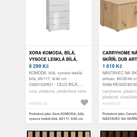
XORA KOMODA, BÍLÁ,
CARRYHOME NÁ
VYSOCE LESKLÁ BÍLÁ,
SKŘÍŇ, DUB ART
65/117, 6/40 CM
6 299
Kč
80/35/40 CM
1 619
Kč
KOMODA, bílá, vysoce lesklá
NÁSTAVEC NA SKŘ
bílá, 65/117, 6/40 cm -
artisan, 80/35/40 
C92D152HG1 - CELO BÍLÁ,
S588-REG2D/80/30
KORPUS BÍLÁ - Š/V/H
FMIX70-KPL01, DU
xora, předsíně, předsíňové série
carryhome, předsín
65/118/40 CM
DVEŘE, Š/V/H: CA
předsíně, víceúčel
xxxlutz.cz
xxxlutz.cz
Podobně jako Xora KOMODA, bílá,
Podobně jako Carry
vysoce lesklá bílá, 65/117, 6/40 cm
NÁSTAVEC NA SKŘÍŇ, 
80/35/40 cm