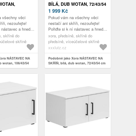
 WOTAN,
BÍLÁ, DUB WOTAN, 72/43/54
CM
CM
1 999
Kč
 všechny věci
Pokud vám na všechny věci
říň, nezoufejte!
nestačí ani skříň, nezoufejte!
ní nástavec a hned
Pořiďte si k ní nástavec a hned
ný úložný prostor
máte o přídavný úložný prostor
ě, skříně do
xora, předsíně, skříně do
 stejném barev...
postaráno! Ve stejném barev...
eúčelové skříně
předsíně, víceúčelové skříně
xxxlutz.cz
Xora NÁSTAVEC NA
Podobně jako Xora NÁSTAVEC NA
b wotan, 106/43/54
SKŘÍŇ, bílá, dub wotan, 72/43/54 cm