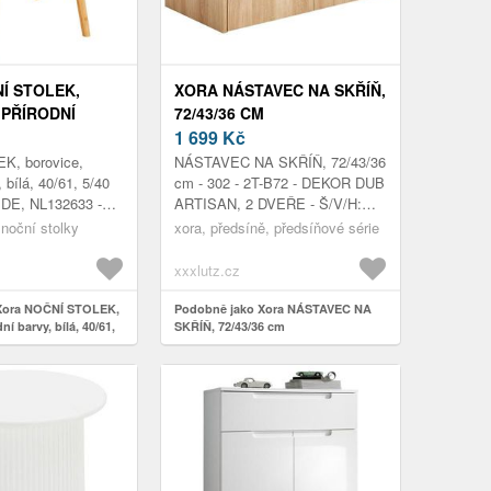
Í STOLEK,
XORA NÁSTAVEC NA SKŘÍŇ,
 PŘÍRODNÍ
72/43/36 CM
, 40/61, 5/40 CM
1 699
Kč
K, borovice,
NÁSTAVEC NA SKŘÍŇ, 72/43/36
, bílá, 40/61, 5/40
cm - 302 - 2T-B72 - DEKOR DUB
DE, NL132633 -
ARTISAN, 2 DVEŘE - Š/V/H:
R/WEIß - B/H/T:
72/43/36 CM
 noční stolky
xora, předsíně, předsíňové série
40 CM
xxxlutz.cz
Xora NOČNÍ STOLEK,
Podobně jako Xora NÁSTAVEC NA
ní barvy, bílá, 40/61,
SKŘÍŇ, 72/43/36 cm