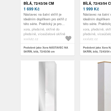
BÍLÁ, 72/43/36 CM
BÍLÁ, 72/43/54 
1 699
Kč
1 999
Kč
Nástavec na šatní skříň je
Nástavec na šatní s
ideálním doplňkem pro skříň z
ideálním doplňkem 
této série. Praktický je pro
této série. Praktick
uskladnění například zimního
uskladnění napříkl
xora, předsíně, skříně do
xora, předsíně, skř
oblečení, sportovních doplňků
oblečení, sportovn
předsíně, víceúčelové skříně
předsíně, víceúčel
ne...
ne...
xxxlutz.cz
xxxlutz.cz
Podobně jako Xora NÁSTAVEC NA
Podobně jako Xora 
SKŘÍŇ, bílá, 72/43/36 cm
SKŘÍŇ, bílá, 72/43/54