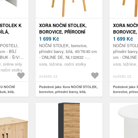
 STOLEK K
XORA NOČNÍ STOLEK,
XORA NOČN
ÍLÁ,
BOROVICE, PŘÍRODNÍ
BOROVICE,
BARVY, BÍLÁ, 40/76/40 CM
1 699
Kč
BARVY, BÍLÁ
1 699
Kč
POSTELI,
NOČNÍ STOLEK, borovice,
NOČNÍ STOLE
 cm - BÍLÍ
přírodní barvy, bílá, 40/76/40 cm
přírodní barvy
BUK - Š/V/H:
- ONLINE DE, NL132632 -
cm - ONLINE 
BAMBUS NATUR/WEIß - B/H/T:
BAMBUS NATU
, online only
xora, ložnice, noční stolky
xora, ložnice,
CA.40/76/40 CM
CA.40/61, 5/
 noční stolky
xxxlutz.cz
xxxlutz.cz
OU NOČNÍ
Podobně jako Xora NOČNÍ STOLEK,
Podobně jako 
uk, bílá,
borovice, přírodní barvy, bílá,
borovice, přírod
40/76/40 cm
5/40 cm