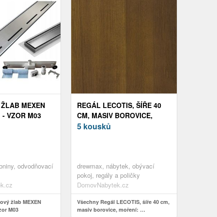
 ŽLAB MEXEN
REGÁL LECOTIS, ŠÍŘE 40
 - VZOR M03
CM, MASIV BOROVICE,
MOŘENÍ: …
5 kousků
bniny, odvodňovací
drewmax, nábytek, obývací
pokoj, regály a poličky
k.cz
DomovNabytek.cz
ový žlab MEXEN
Všechny Regál LECOTIS, šíře 40 cm,
zor M03
masiv borovice, moření: …