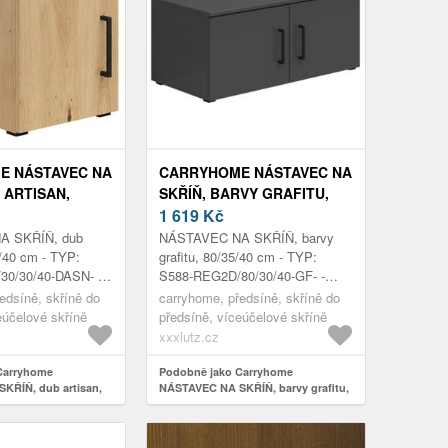
E NÁSTAVEC NA
CARRYHOME NÁSTAVEC NA
 ARTISAN,
SKŘÍŇ, BARVY GRAFITU,
M
80/35/40 CM
1 619
Kč
A SKŘÍŇ, dub
NÁSTAVEC NA SKŘÍŇ, barvy
5/40 cm - TYP:
grafitu, 80/35/40 cm - TYP:
30/30/40-DASN- -
S588-REG2D/80/30/40-GF- -
1, DUB - 1
FMIX70-KPL01, GRAFIT, 2
edsíně, skříně do
carryhome, předsíně, skříně do
H: 30/35/40CM
DVEŘE, - Š/V/H: CA.
eúčelové skříně
předsíně, víceúčelové skříně
80/35/40CM
xxxlutz.cz
Carryhome
Podobně jako Carryhome
KŘÍŇ, dub artisan,
NÁSTAVEC NA SKŘÍŇ, barvy grafitu,
80/35/40 cm