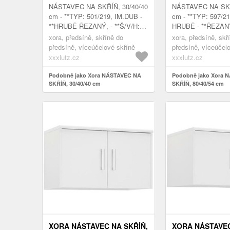
NÁSTAVEC NA SKŘÍŇ, 30/40/40
NÁSTAVEC NA SKŘ
cm - **TYP: 501/219, IM.DUB -
cm - **TYP: 597/2
**HRUBĚ ŘEZANÝ, - **Š/V/H:
HRUBĚ - **ŘEZANÝ,
30X40X40 CM
80X40X54 CM
xora, předsíně, skříně do
xora, předsíně, skř
předsíně, víceúčelové skříně
předsíně, víceúčel
xxxlutz.cz
xxxlutz.cz
Podobně jako Xora NÁSTAVEC NA
Podobně jako Xora 
SKŘÍŇ, 30/40/40 cm
SKŘÍŇ, 80/40/54 cm
XORA NÁSTAVEC NA SKŘÍŇ,
XORA NÁSTAVEC