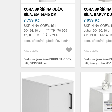
XORA SKŘÍŇ NA ODĚV,
XORA SKŘÍŇ NA
BÍLÁ, 60/198/40 CM
BÍLÁ, BARVY DU
7 799
Kč
60/190/40 CM
7 999
Kč
SKŘÍŇ NA ODĚV, bílá,
SKŘÍŇ NA ODĚV, bí
60/198/40 cm - **TYP: 70-959-
dubu, 60/190/40 c
13, KP: IM.BÍLÁ, - **FR:
XP_PFIDEAR1A_BI
IM.BÍLÁ VYSOKÝ LESK, - **VČ.
HG, DUB NB, - Š/V
xora, předsíně, předsíňové série
xora, předsíně, pře
ZRCADLOVÝCH DVEŘÍ
X 40 CM
xxxlutz.cz
xxxlutz.cz
Podobně jako Xora SKŘÍŇ NA ODĚV,
Podobně jako Xora 
bílá, 60/198/40 cm
bílá, barvy dubu, 60/