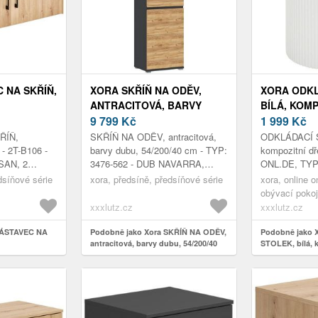
 NA SKŘÍŇ,
XORA SKŘÍŇ NA ODĚV,
XORA ODKL
ANTRACITOVÁ, BARVY
BÍLÁ, KOMP
DUBU, 54/200/40 CM
9 799
Kč
40/40/41 C
1 999
Kč
ŘÍŇ,
SKŘÍŇ NA ODĚV, antracitová,
ODKLÁDACÍ S
 - 2T-B106 -
barvy dubu, 54/200/40 cm - TYP:
kompozitní dř
SAN, 2
3476-562 - DUB NAVARRA,
ONL.DE, TYP:
06/43/54 CM
PRVKY ANTRACIT - Š/V/H:
MDF WEIß LA
dsíňové série
xora, předsíně, předsíňové série
xora, online o
CCA 54/200/40 CM
CA. 40/41/40
obývací pokoj
konferenční s
xxxlutz.cz
xxxlutz.cz
NÁSTAVEC NA
Podobně jako Xora SKŘÍŇ NA ODĚV,
Podobně jako
antracitová, barvy dubu, 54/200/40
STOLEK, bílá, 
cm
40/40/41 cm