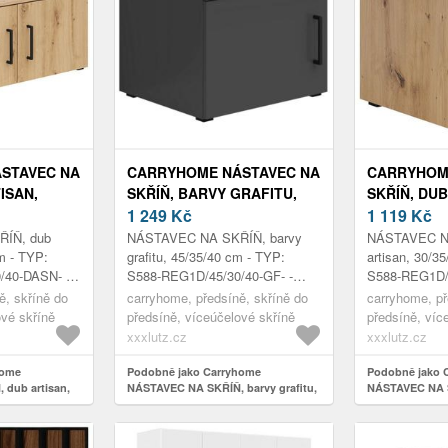
STAVEC NA
CARRYHOME NÁSTAVEC NA
CARRYHOM
ISAN,
SKŘÍŇ, BARVY GRAFITU,
SKŘÍŇ, DUB
45/35/40 CM
1 249
Kč
30/35/40 C
1 119
Kč
ÍŇ, dub
NÁSTAVEC NA SKŘÍŇ, barvy
NÁSTAVEC N
cm - TYP:
grafitu, 45/35/40 cm - TYP:
artisan, 30/3
/40-DASN- -
S588-REG1D/45/30/40-GF- -
S588-REG1D/
B - 2
FMIX70-KPL01, GRAFIT, 1
FMIX70-KPL0
ě, skříně do
carryhome, předsíně, skříně do
carryhome, př
. 80/35/40CM
DVEŘE, - Š/V/H: CA.
DVEŘE, Š/V/
ové skříně
předsíně, víceúčelové skříně
předsíně, víc
45/35/40CM
xxxlutz.cz
xxxlutz.cz
home
Podobně jako Carryhome
Podobně jako 
dub artisan,
NÁSTAVEC NA SKŘÍŇ, barvy grafitu,
NÁSTAVEC NA S
45/35/40 cm
30/35/40 cm