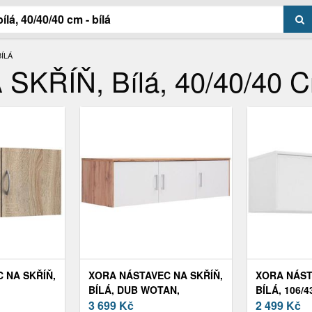
BÍLÁ
KŘÍŇ, Bílá, 40/40/40 Cm
 NA SKŘÍŇ,
XORA NÁSTAVEC NA SKŘÍŇ,
XORA NÁST
BÍLÁ, DUB WOTAN,
BÍLÁ, 106/4
157/43/54 CM
3 699
Kč
2 499
Kč