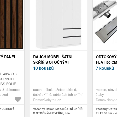
KÝ PANEL
RAUCH MÖBEL ŠATNÍ
ODTOKOVÝ
SKŘÍŇ S OTOČNÝMI
FLAT 50 CM
DVEŘMI, BÍLÁ, 181/197/54
10 kousků
7 kousků
CM
40/40/1, 8
1-099-30,
USS FOLIERT
LZ , CA.
y & dekorace
rauch möbel, ložnice, skříně,
mexen, stave
a zeď
šatní skříně, série šatních skříní
žlaby
DomovNabytek.cz
DomovNabyte
AKUSTICKÝ
Všechny Rauch Möbel ŠATNÍ SKŘÍŇ
Všechny Odtok
S OTOČNÝMI DVEŘMI, bílá,
FLAT 50 cm - v