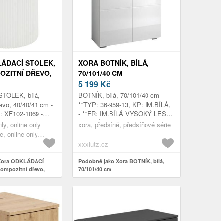
ÁDACÍ STOLEK,
XORA BOTNÍK, BÍLÁ,
OZITNÍ DŘEVO,
70/101/40 CM
M
5 199
Kč
TOLEK, bílá,
BOTNÍK, bílá, 70/101/40 cm -
evo, 40/40/41 cm -
**TYP: 36-959-13, KP: IM.BÍLÁ,
 XF102-1069 -
- **FR: IM.BÍLÁ VYSOKÝ LESK,
CKIERT - B/H/T:
- **1 ZÁSUVKA, 2 DVEŘE
nly, online only
xora, předsíně, předsíňové série
 CM
e, online only
tolky
xxxlutz.cz
 Xora ODKLÁDACÍ
Podobně jako Xora BOTNÍK, bílá,
kompozitní dřevo,
70/101/40 cm