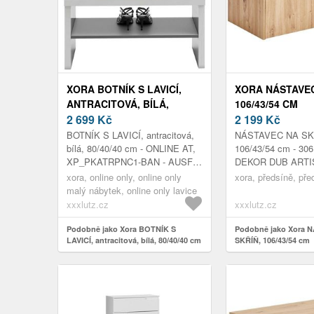
XORA BOTNÍK S LAVICÍ,
XORA NÁSTAVEC
ANTRACITOVÁ, BÍLÁ,
106/43/54 CM
80/40/40 CM
2 699
Kč
2 199
Kč
BOTNÍK S LAVICÍ, antracitová,
NÁSTAVEC NA SK
bílá, 80/40/40 cm - ONLINE AT,
106/43/54 cm - 306
XP_PKATRPNC1-BAN - AUSF:
DEKOR DUB ARTI
WEISS HGL, TOP+GRIFF- -
DVEŘE - Š/V/H: 1
xora, online only, online only
xora, předsíně, pře
LEISTE: ANTHRAZIT
malý nábytek, online only lavice
xxxlutz.cz
xxxlutz.cz
Podobně jako Xora BOTNÍK S
Podobně jako Xora 
LAVICÍ, antracitová, bílá, 80/40/40 cm
SKŘÍŇ, 106/43/54 cm