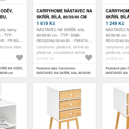
 ODĚV,
CARRYHOME NÁSTAVEC NA
CARRYHOM
BU,
SKŘÍŇ, BÍLÁ, 80/35/40 CM
SKŘÍŇ, BÍLÁ
1 619
Kč
1 249
Kč
lá, barvy
NÁSTAVEC NA SKŘÍŇ, bílá,
NÁSTAVEC NA
m - TYP:
80/35/40 cm - TYP: S588-
45/35/40 cm 
R - FR BÍLÁ
REG2D/80/30/40-BI- - FMIX70-
REG1D/45/30/
/H: 60 X 190
KPL01, BÍLÁ, 2 DVEŘE - Š/V/H:
KPL01, BÍLÁ,
dsíňové série
carryhome, předsíně, skříně do
carryhome, př
CA. 80/35/40CM
CA. 45/35/4
předsíně, víceúčelové skříně
předsíně, víc
xxxlutz.cz
xxxlutz.cz
SKŘÍŇ NA ODĚV,
Podobně jako Carryhome
Podobně jako 
190/40 cm
NÁSTAVEC NA SKŘÍŇ, bílá, 80/35/40
NÁSTAVEC NA SK
cm
cm