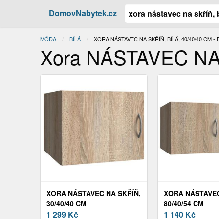
DomovNabytek.cz
MÓDA
BÍLÁ
AKTUÁLNÍ:
XORA NÁSTAVEC NA SKŘÍŇ, BÍLÁ, 40/40/40 CM - 
Xora NÁSTAVEC NA S
XORA NÁSTAVEC NA SKŘÍŇ,
XORA NÁSTAVEC
30/40/40 CM
80/40/54 CM
1 299
Kč
1 140
Kč