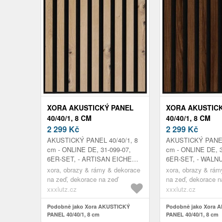
XORA AKUSTICKÝ PANEL
XORA AKUSTIC
40/40/1, 8 CM
40/40/1, 8 CM
2 299
Kč
2 299
Kč
AKUSTICKÝ PANEL 40/40/1, 8
AKUSTICKÝ PANEL 
cm - ONLINE DE, 31-099-07,
cm - ONLINE DE, 3
6ER-SET, - ARTISAN EICHE
6ER-SET, - WALN
FOLIERT MDF AUF - 8MM FILZ,
MDF AUF - 8MM FI
xora, obrazy & rámy & dekorace
xora, obrazy & rám
CA. 40/40/1, 8 CM
40/40/1, 8 CM
na zeď, dekorace na zeď
na zeď, dekorace n
xxxlutz.cz
xxxlutz.cz
Podobně jako Xora AKUSTICKÝ
Podobně jako Xora 
PANEL 40/40/1, 8 cm
PANEL 40/40/1, 8 cm