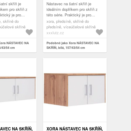
atní skříň je
Nástavec na šatní skříň je
ňkem pro skříň z
ideálním doplňkem pro skříň z
aktický je pro
této série. Praktický je pro
příklad zimního
uskladnění například zimního
ě, skříně do
xora, předsíně, skříně do
rtovních doplňků
oblečení, sportovních doplňků
eúčelové skříně
předsíně, víceúčelové skříně
ne...
xxxlutz.cz
Xora NÁSTAVEC NA
Podobně jako Xora NÁSTAVEC NA
6/43/54 cm
SKŘÍŇ, bílá, 157/43/54 cm
AVEC NA SKŘÍŇ,
XORA NÁSTAVEC NA SKŘÍŇ,