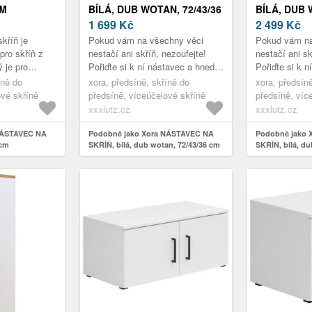
CM
BÍLÁ, DUB WOTAN, 72/43/36
BÍLÁ, DUB
CM
1 699
Kč
106/43/54 
2 499
Kč
kříň je
Pokud vám na všechny věci
Pokud vám na
pro skříň z
nestačí ani skříň, nezoufejte!
nestačí ani sk
ý je pro
Pořiďte si k ní nástavec a hned
Pořiďte si k 
ad zimního
máte o přídavný úložný prostor
máte o přídav
íně do
xora, předsíně, skříně do
xora, předsín
ích doplňků
postaráno! Ve stejném barev...
postaráno! Ve
ové skříně
předsíně, víceúčelové skříně
předsíně, víc
xxxlutz.cz
xxxlutz.cz
NÁSTAVEC NA
Podobně jako Xora NÁSTAVEC NA
Podobně jako 
 cm
SKŘÍŇ, bílá, dub wotan, 72/43/36 cm
SKŘÍŇ, bílá, du
cm