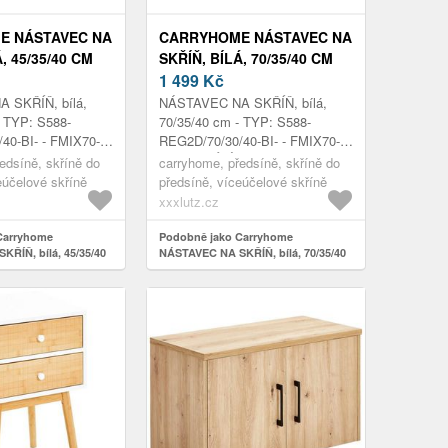
E NÁSTAVEC NA
CARRYHOME NÁSTAVEC NA
, 45/35/40 CM
SKŘÍŇ, BÍLÁ, 70/35/40 CM
1 499
Kč
 SKŘÍŇ, bílá,
NÁSTAVEC NA SKŘÍŇ, bílá,
- TYP: S588-
70/35/40 cm - TYP: S588-
40-BI- - FMIX70-
REG2D/70/30/40-BI- - FMIX70-
 1 DVEŘE, - Š/V/H:
KPL01, BÍLÁ, 2DVEŘE - Š/V/H:
edsíně, skříně do
carryhome, předsíně, skříně do
0CM
CA. 70/35/40 CM
eúčelové skříně
předsíně, víceúčelové skříně
xxxlutz.cz
Carryhome
Podobně jako Carryhome
ŘÍŇ, bílá, 45/35/40
NÁSTAVEC NA SKŘÍŇ, bílá, 70/35/40
cm