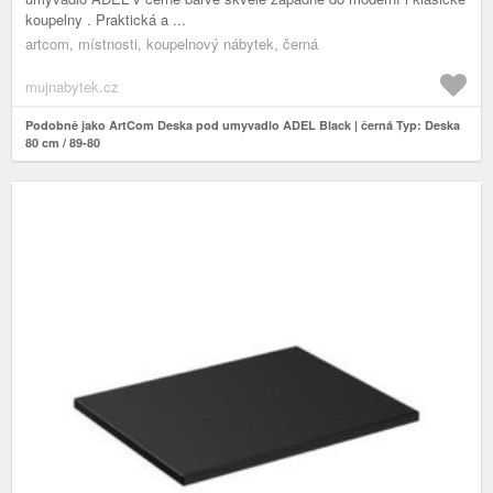
koupelny . Praktická a ...
artcom, místnosti, koupelnový nábytek, černá
mujnabytek.cz
Podobně jako ArtCom Deska pod umyvadlo ADEL Black | černá Typ: Deska
80 cm / 89-80