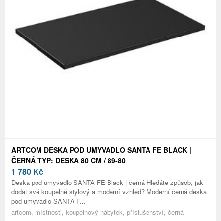
ARTCOM DESKA POD UMYVADLO SANTA FE BLACK |
ČERNÁ TYP: DESKA 80 CM / 89-80
1 780
Kč
Deska pod umyvadlo SANTA FE Black | černá Hledáte způsob, jak
dodat své koupelně stylový a moderní vzhled? Moderní černá deska
pod umyvadlo SANTA F...
artcom, místnosti, koupelnový nábytek, příslušenství, černá