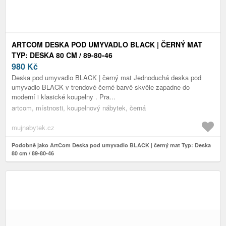
ARTCOM DESKA POD UMYVADLO BLACK | ČERNÝ MAT
TYP: DESKA 80 CM / 89-80-46
980
Kč
Deska pod umyvadlo BLACK | černý mat Jednoduchá deska pod
umyvadlo BLACK v trendové černé barvě skvěle zapadne do
moderní i klasické koupelny . Pra...
artcom, místnosti, koupelnový nábytek, černá
mujnabytek.cz
Podobně jako ArtCom Deska pod umyvadlo BLACK | černý mat Typ: Deska
80 cm / 89-80-46