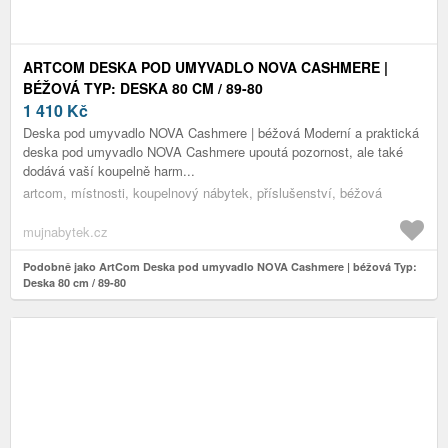
ARTCOM DESKA POD UMYVADLO NOVA CASHMERE |
BÉŽOVÁ TYP: DESKA 80 CM / 89-80
1 410
Kč
Deska pod umyvadlo NOVA Cashmere | béžová Moderní a praktická
deska pod umyvadlo NOVA Cashmere upoutá pozornost, ale také
dodává vaší koupelně harm...
artcom, místnosti, koupelnový nábytek, příslušenství, béžová
mujnabytek.cz
Podobně jako ArtCom Deska pod umyvadlo NOVA Cashmere | béžová Typ:
Deska 80 cm / 89-80