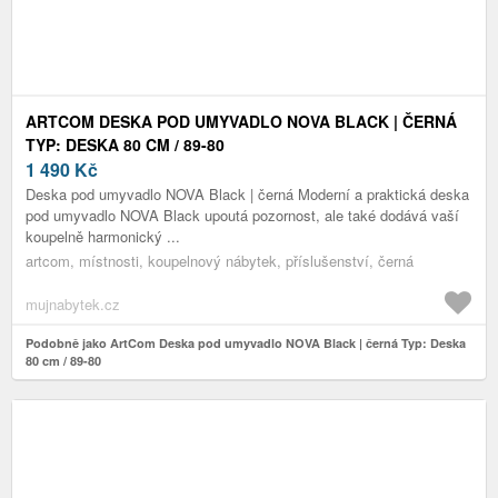
ARTCOM DESKA POD UMYVADLO NOVA BLACK | ČERNÁ
TYP: DESKA 80 CM / 89-80
1 490
Kč
Deska pod umyvadlo NOVA Black | černá Moderní a praktická deska
pod umyvadlo NOVA Black upoutá pozornost, ale také dodává vaší
koupelně harmonický ...
artcom, místnosti, koupelnový nábytek, příslušenství, černá
mujnabytek.cz
Podobně jako ArtCom Deska pod umyvadlo NOVA Black | černá Typ: Deska
80 cm / 89-80