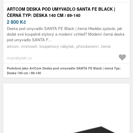
ARTCOM DESKA POD UMYVADLO SANTA FE BLACK |
ČERNÁ TYP: DESKA 140 CM / 89-140
2 800
Kč
Deska pod umyvadlo SANTA FE Black | černá Hledáte způsob, jak
dodat své koupelně stylový a moderní vzhled? Moderní černá deska
pod umyvadlo SANTA F...
artcom, místnosti, koupelnový nábytek, příslušenství, černá
mujnabytek.cz
Podobně jako ArtCom Deska pod umyvadlo SANTA FE Black | černá Typ:
Deska 140 cm / 89-140