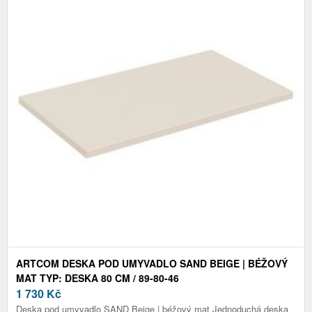
ARTCOM DESKA POD UMYVADLO SAND BEIGE | BÉŽOVÝ
MAT TYP: DESKA 80 CM / 89-80-46
1 730
Kč
Deska pod umyvadlo SAND Beige | béžový mat Jednoduchá deska