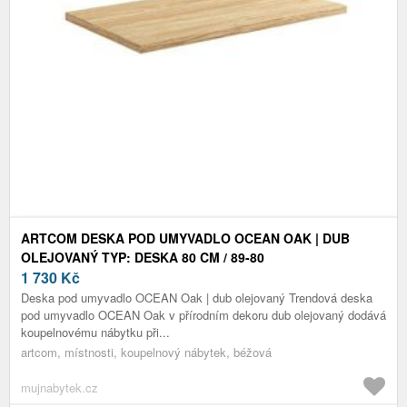
ARTCOM DESKA POD UMYVADLO OCEAN OAK | DUB
OLEJOVANÝ TYP: DESKA 80 CM / 89-80
1 730
Kč
Deska pod umyvadlo OCEAN Oak | dub olejovaný Trendová deska
pod umyvadlo OCEAN Oak v přírodním dekoru dub olejovaný dodává
koupelnovému nábytku při...
artcom, místnosti, koupelnový nábytek, béžová
mujnabytek.cz