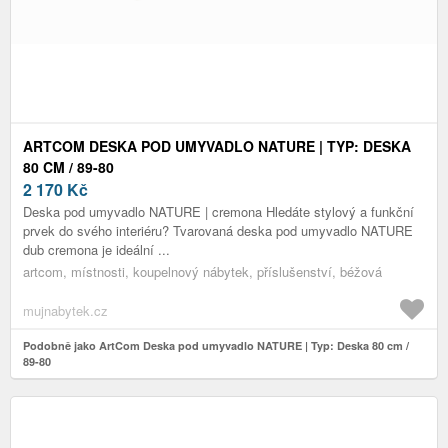
ARTCOM DESKA POD UMYVADLO NATURE | TYP: DESKA
80 CM / 89-80
2 170
Kč
Deska pod umyvadlo NATURE | cremona Hledáte stylový a funkční
prvek do svého interiéru? Tvarovaná deska pod umyvadlo NATURE
dub cremona je ideální ...
artcom, místnosti, koupelnový nábytek, příslušenství, béžová
mujnabytek.cz
Podobně jako ArtCom Deska pod umyvadlo NATURE | Typ: Deska 80 cm /
89-80