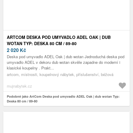
ARTCOM DESKA POD UMYVADLO ADEL OAK | DUB
WOTAN TYP: DESKA 80 CM / 89-80
2 020
Kč
Deska pod umyvadlo ADEL Oak | dub wotan Jednoduchá deska pod
umyvadlo ADEL v dekoru dub wotan skvěle zapadne do moderní i
klasické koupelny . Prakt...
artcom, místnosti, koupelnový nábytek, příslušenství, béžová
mujnabytek.cz
Podobně jako ArtCom Deska pod umyvadlo ADEL Oak | dub wotan Typ:
Deska 80 cm / 89-80