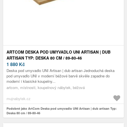
ARTCOM DESKA POD UMYVADLO UNI ARTISAN | DUB
ARTISAN TYP: DESKA 80 CM / 89-80-46
1 880
Kč
Deska pod umyvadlo UNI Artisan | dub artisan Jednoduchá deska
pod umyvadlo UNI v moderní béžové barvě skvěle zapadne do
moderní i klasické koupelny...
artcom, místnosti, koupelnový nábytek, béžová
mujnabytek.cz
Podobně jako ArtCom Deska pod umyvadlo UNI Artisan | dub artisan Typ:
Deska 80 cm / 89-80-46