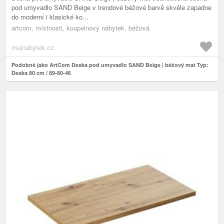
pod umyvadlo SAND Beige v trendové béžové barvě skvěle zapadne
do moderní i klasické ko...
artcom, místnosti, koupelnový nábytek, béžová
mujnabytek.cz
Podobně jako ArtCom Deska pod umyvadlo SAND Beige | béžový mat Typ:
Deska 80 cm / 89-80-46