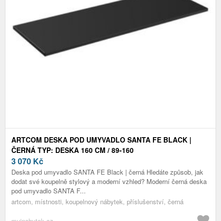
ARTCOM DESKA POD UMYVADLO SANTA FE BLACK |
ČERNÁ TYP: DESKA 160 CM / 89-160
3 070
Kč
Deska pod umyvadlo SANTA FE Black | černá Hledáte způsob, jak
dodat své koupelně stylový a moderní vzhled? Moderní černá deska
pod umyvadlo SANTA F...
artcom, místnosti, koupelnový nábytek, příslušenství, černá
mujnabytek.cz