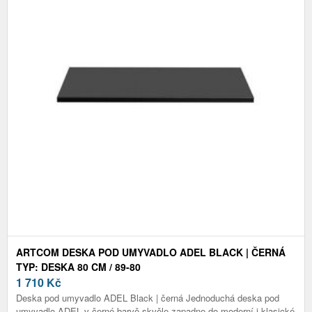
ARTCOM DESKA POD UMYVADLO ADEL BLACK | ČERNÁ
TYP: DESKA 80 CM / 89-80
1 710
Kč
Deska pod umyvadlo ADEL Black | černá Jednoduchá deska pod
umyvadlo ADEL v černé barvě skvěle zapadne do moderní i klasické