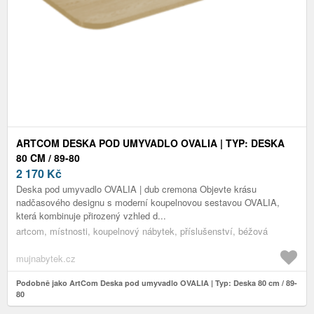
ARTCOM DESKA POD UMYVADLO OVALIA | TYP: DESKA
80 CM / 89-80
2 170
Kč
Deska pod umyvadlo OVALIA | dub cremona Objevte krásu
nadčasového designu s moderní koupelnovou sestavou OVALIA,
která kombinuje přirozený vzhled d...
artcom, místnosti, koupelnový nábytek, příslušenství, béžová
mujnabytek.cz
Podobně jako ArtCom Deska pod umyvadlo OVALIA | Typ: Deska 80 cm / 89-
80