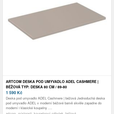
ARTCOM DESKA POD UMYVADLO ADEL CASHMERE |
BÉŽOVÁ TYP: DESKA 80 CM / 89-80
1 590
Kč
Deska pod umyvadlo ADEL Cashmere | béžová Jednoduchá deska
pod umyvadlo ADEL v moderní béžové barvě skvěle zapadne do
moderní i klasické koupelny ....
artcom, místnosti, koupelnový nábytek, béžová