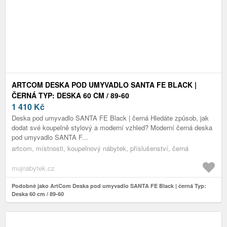
ARTCOM DESKA POD UMYVADLO SANTA FE BLACK |
ČERNÁ TYP: DESKA 60 CM / 89-60
1 410
Kč
Deska pod umyvadlo SANTA FE Black | černá Hledáte způsob, jak
dodat své koupelně stylový a moderní vzhled? Moderní černá deska
pod umyvadlo SANTA F...
artcom, místnosti, koupelnový nábytek, příslušenství, černá
mujnabytek.cz
Podobně jako ArtCom Deska pod umyvadlo SANTA FE Black | černá Typ:
Deska 60 cm / 89-60