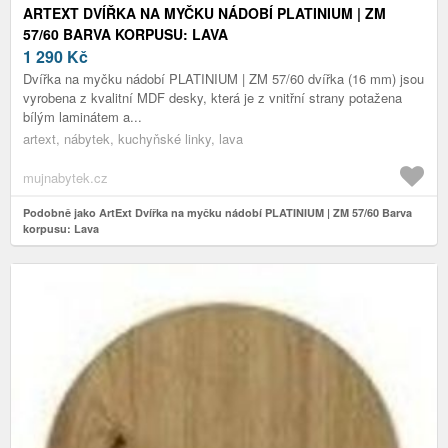
ARTEXT DVÍŘKA NA MYČKU NÁDOBÍ PLATINIUM | ZM
57/60 BARVA KORPUSU: LAVA
1 290
Kč
Dvířka na myčku nádobí PLATINIUM | ZM 57/60 dvířka (16 mm) jsou
vyrobena z kvalitní MDF desky, která je z vnitřní strany potažena
bílým laminátem a...
artext, nábytek, kuchyňské linky, lava
mujnabytek.cz
Podobně jako ArtExt Dvířka na myčku nádobí PLATINIUM | ZM 57/60 Barva
korpusu: Lava