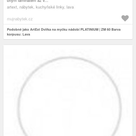
bílým laminátem az v...
artext, nábytek, kuchyňské linky, lava
mujnabytek.cz
Podobně jako ArtExt Dvířka na myčku nádobí PLATINIUM | ZM 60 Barva
korpusu: Lava