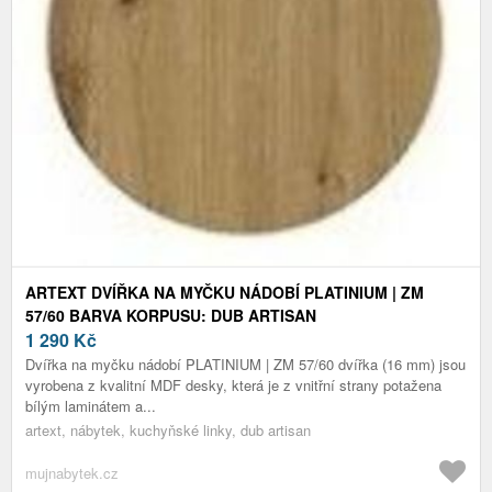
ARTEXT DVÍŘKA NA MYČKU NÁDOBÍ PLATINIUM | ZM
57/60 BARVA KORPUSU: DUB ARTISAN
1 290
Kč
Dvířka na myčku nádobí PLATINIUM | ZM 57/60 dvířka (16 mm) jsou
vyrobena z kvalitní MDF desky, která je z vnitřní strany potažena
bílým laminátem a...
artext, nábytek, kuchyňské linky, dub artisan
mujnabytek.cz