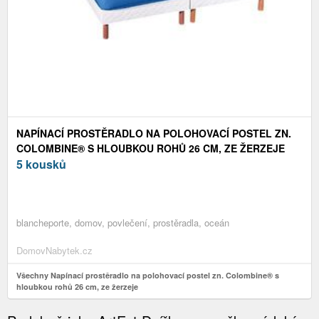
NAPÍNACÍ PROSTĚRADLO NA POLOHOVACÍ POSTEL ZN.
COLOMBINE® S HLOUBKOU ROHŮ 26 CM, ZE ŽERZEJE
5 kousků
blancheporte, domov, povlečení, prostěradla, oceán
DomovNabytek.cz
Všechny Napínací prostěradlo na polohovací postel zn. Colombine® s
hloubkou rohů 26 cm, ze žerzeje