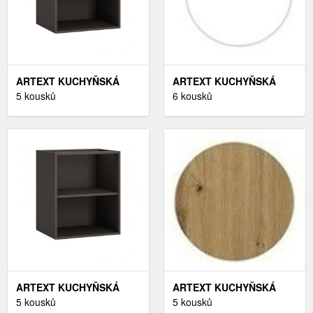
ARTEXT KUCHYŇSKÁ
ARTEXT KUCHYŇSKÁ
SKŘÍŇKA HORNÍ VYSOKÁ
5 kousků
SKŘÍŇKA SPODNÍ, D15 / O
6 kousků
AVELLINO | W4 45 BARVA
AMARO BARVA
KORPUSU: LAVA
KORPUSU: BÍLÁ
ARTEXT KUCHYŇSKÁ
ARTEXT KUCHYŇSKÁ
SKŘÍŇKA HORNÍ
5 kousků
SKŘÍŇKA HORNÍ
5 kousků