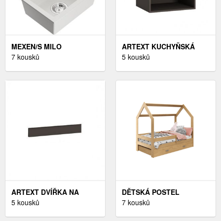
MEXEN/S MILO
ARTEXT KUCHYŇSKÁ
GRANITOVÝ DŘEZ 1-
7 kousků
SKŘÍŇKA HORNÍ
5 kousků
MISKA VČETNĚ BATERIE
AVELLINO | W3 60 BARVA
FLORA, BÍLÁ 6505-20-
KORPUSU: LAVA
670401-00
ARTEXT DVÍŘKA NA
DĚTSKÁ POSTEL
MYČKU NÁDOBÍ
5 kousků
SPECIOSA D3 80X160 V
7 kousků
AVELLINO | ZM 57/60
BARVĚ BOROVICE SE