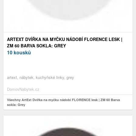
ARTEXT DVÍŘKA NA MYČKU NÁDOBÍ FLORENCE LESK |
ZM 60 BARVA SOKLA: GREY
10 kousků
artext, nábytek, kuchyňské linky, grey
DomovNabytek.cz
Všechny ArtExt Dvířka na myčku nádobí FLORENCE lesk | ZM 60 Barva
sokla: Grey