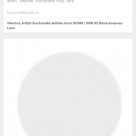
artext, nábytek, kuchyňské linky, lava
DomovNabytek.cz
Všechny ArtExt Kuchyňská skříňka horní BONN | W4B 80 Barva korpusu:
Lava