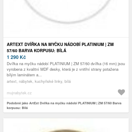
ARTEXT DVÍŘKA NA MYČKU NÁDOBÍ PLATINIUM | ZM
57/60 BARVA KORPUSU: BÍLÁ
1 290
Kč
Dvířka na myčku nádobí PLATINIUM | ZM 57/60 dvířka (16 mm) jsou
vyrobena z kvalitní MDF desky, která je z vnitřní strany potažena
bílým laminátem a...
artext, nábytek, kuchyňské linky, bílá
mujnabytek.cz
Podobně jako ArtExt Dvířka na myčku nádobí PLATINIUM | ZM 57/60 Barva
korpusu: Bílá