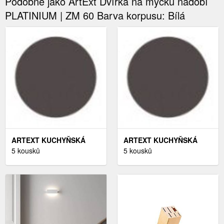
Podobně jako ArtExt Dvířka na myčku nádobí
PLATINIUM | ZM 60 Barva korpusu: Bílá
ARTEXT KUCHYŇSKÁ
ARTEXT KUCHYŇSKÁ
SKŘÍŇKA SPODNÍ
5 kousků
SKŘÍŇKA HORNÍ BONN |
5 kousků
ROHOVÁ FLORENCE
W3 60 BARVA KORPUSU:
LESK | D13 U BARVA
LAVA
KORPUSU: LAVA