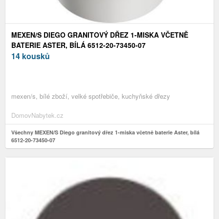
MEXEN/S DIEGO GRANITOVÝ DŘEZ 1-MISKA VČETNĚ
BATERIE ASTER, BÍLÁ 6512-20-73450-07
14 kousků
mexen/s, bílé zboží, velké spotřebiče, kuchyňské dřezy
DomovNabytek.cz
Všechny MEXEN/S Diego granitový dřez 1-miska včetně baterie Aster, bílá
6512-20-73450-07