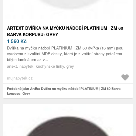
ARTEXT DVÍŘKA NA MYČKU NÁDOBÍ PLATINIUM | ZM 60
BARVA KORPUSU: GREY
1 560
Kč
Dvířka na myčku nádobí PLATINIUM | ZM 60 dvířka (16 mm) jsou
vyrobena z kvalitní MDF desky, která je z vnitřní strany potažena
bílým laminátem az v...
artext, nábytek, kuchyňské linky, grey
mujnabytek.cz
Podobně jako ArtExt Dvířka na myčku nádobí PLATINIUM | ZM 60 Barva
korpusu: Grey