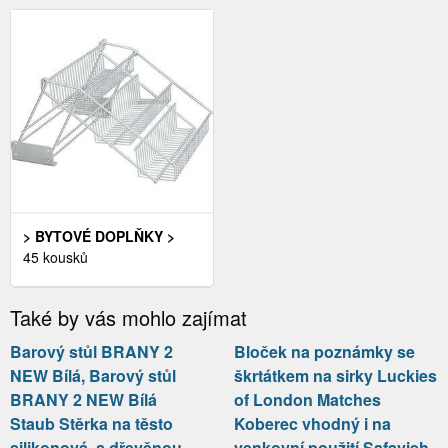
BARVA SOKLA: LAVA
ZÁSUVKOU: BOROVICE
> BYTOVÉ DOPLŇKY >
DOPLŇKY DO KUCHYNĚ >
45 kousků
KUCHYŇSKÉ
ORGANIZÉRY >
Také by vás mohlo zajímat
ORGANIZÉRY NA
KOŘENKY
Barový stůl BRANY 2
Bloček na poznámky se
NEW Bílá, Barový stůl
škrtátkem na sirky Luckies
BRANY 2 NEW Bílá
of London Matches
Staub Stěrka na těsto
Koberec vhodný i na
silikonová, s dřevěnou
venkovní použití Safavieh