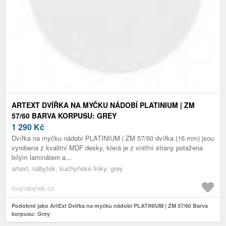
ARTEXT DVÍŘKA NA MYČKU NÁDOBÍ PLATINIUM | ZM
57/60 BARVA KORPUSU: GREY
1 290
Kč
Dvířka na myčku nádobí PLATINIUM | ZM 57/60 dvířka (16 mm) jsou
vyrobena z kvalitní MDF desky, která je z vnitřní strany potažena
bílým laminátem a...
artext, nábytek, kuchyňské linky, grey
mujnabytek.cz
Podobně jako ArtExt Dvířka na myčku nádobí PLATINIUM | ZM 57/60 Barva
korpusu: Grey