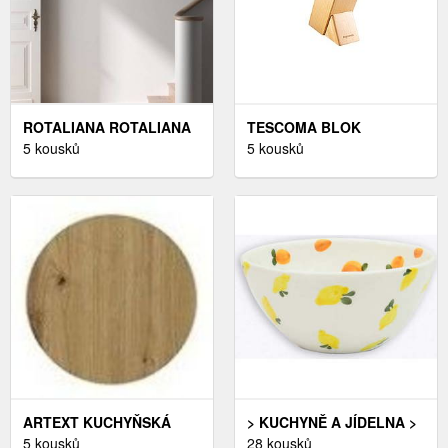
ROTALIANA ROTALIANA
TESCOMA BLOK
IPE W2 LED NÁSTĚNNÉ
5 kousků
NOBLESSE PRO 6 NOŽŮ,
5 kousků
SVÍTIDLO BÍLÉ 2 700K
NŮŽKY NA DRŮBEŽ /
STMÍVATELNÉ
OCÍLKU
ARTEXT KUCHYŇSKÁ
> KUCHYNĚ A JÍDELNA >
SKŘÍŇKA HORNÍ
5 kousků
NÁDOBÍ > STOLNÍ
28 kousků