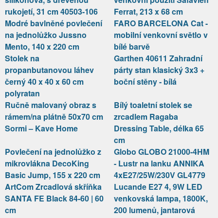
rukojetí, 31 cm 40503-106
Ferrat, 213 x 68 cm
Modré bavlněné povlečení
FARO BARCELONA Cat -
na jednolůžko Jussno
mobilní venkovní světlo v
Mento, 140 x 220 cm
bílé barvě
Stolek na
Garthen 40611 Zahradní
propanbutanovou láhev
párty stan klasický 3x3 +
černý 40 x 40 x 60 cm
boční stěny - bílá
polyratan
Ručně malovaný obraz s
Bílý toaletní stolek se
rámem/na plátně 50x70 cm
zrcadlem Ragaba
Sormi – Kave Home
Dressing Table, délka 65
cm
Povlečení na jednolůžko z
Globo GLOBO 21000-4HM
mikrovlákna DecoKing
- Lustr na lanku ANNIKA
Basic Jump, 155 x 220 cm
4xE27/25W/230V GL4779
ArtCom Zrcadlová skříňka
Lucande E27 4, 9W LED
SANTA FE Black 84-60 | 60
venkovská lampa, 1800K,
cm
200 lumenů, jantarová