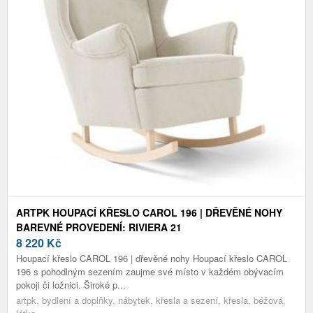
ARTPK HOUPACÍ KŘESLO CAROL 196 | DŘEVĚNÉ NOHY
BAREVNÉ PROVEDENÍ: RIVIERA 21
8 220
Kč
Houpací křeslo CAROL 196 | dřevěné nohy Houpací křeslo CAROL
196 s pohodlným sezením zaujme své místo v každém obývacím
pokoji či ložnici. Široké p...
artpk, bydlení a doplňky, nábytek, křesla a sezení, křesla, béžová,