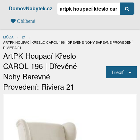
DomovNabytek.cz
Oblíbené
MÓDA
21
AKTUÁLNÍ:
ARTPK HOUPACÍ KŘESLO CAROL 196 | DŘEVĚNÉ NOHY BAREVNÉ PROVEDENÍ:
RIVIERA 21
ArtPK Houpací Křeslo
CAROL 196 | Dřevěné
Triediť
Nohy Barevné
Provedení: Riviera 21