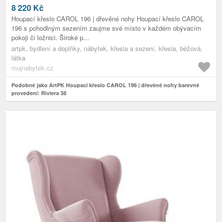
8 220
Kč
Houpací křeslo CAROL 196 | dřevěné nohy Houpací křeslo CAROL
196 s pohodlným sezením zaujme své místo v každém obývacím
pokoji či ložnici. Široké p...
artpk, bydlení a doplňky, nábytek, křesla a sezení, křesla, béžová,
látka
mujnabytek.cz
Podobně jako ArtPK Houpací křeslo CAROL 196 | dřevěné nohy barevné
provedení: Riviera 38