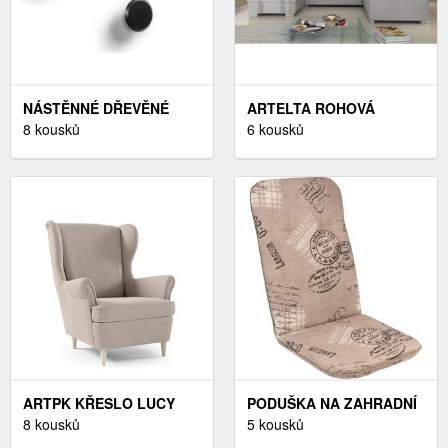
NÁSTĚNNÉ DŘEVĚNÉ
ARTELTA ROHOVÁ
HÁČKY V SADĚ 3 KS
8 kousků
SEDACÍ SOUPRAVA
6 kousků
NADUA – KAVE HOME
HAVANA | PRAVÁ
BAREVNÉ PROVEDENÍ
HAVANA: SAWANA 21
ARTPK KŘESLO LUCY
PODUŠKA NA ZAHRADNÍ
194 | DŘEVĚNÉ NOHY
8 kousků
KŘESLO SCALA HOCH
5 kousků
BAREVNÉ PROVEDENÍ:
BÉŽOVÁ, PODUŠKA NA