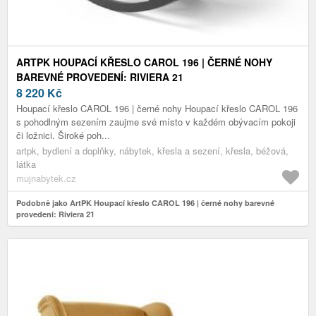
ARTPK HOUPACÍ KŘESLO CAROL 196 | ČERNÉ NOHY
BAREVNÉ PROVEDENÍ: RIVIERA 21
8 220
Kč
Houpací křeslo CAROL 196 | černé nohy Houpací křeslo CAROL 196
s pohodlným sezením zaujme své místo v každém obývacím pokoji
či ložnici. Široké poh...
artpk, bydlení a doplňky, nábytek, křesla a sezení, křesla, béžová,
látka
mujnabytek.cz
Podobně jako ArtPK Houpací křeslo CAROL 196 | černé nohy barevné
provedení: Riviera 21