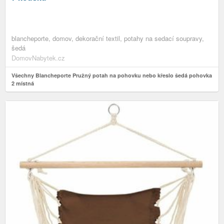
blancheporte, domov, dekorační textil, potahy na sedací soupravy,
šedá
DomovNabytek.cz
Všechny Blancheporte Pružný potah na pohovku nebo křeslo šedá pohovka
2 místná