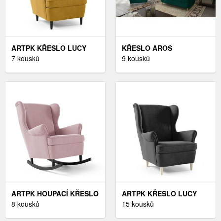
ARTPK KŘESLO LUCY
KŘESLO AROS
194 | ČERNÉ NOHY
7 kousků
MONOLITH 37 - ZELENÁ,
9 kousků
BAREVNÉ PROVEDENÍ:
KŘESLO AROS
KRONOS 01
MONOLITH 37 - ZELENÁ
ARTPK HOUPACÍ KŘESLO
ARTPK KŘESLO LUCY
CAROL 196 | ČERNÉ
8 kousků
194 | DŘEVĚNÉ NOHY
15 kousků
NOHY BAREVNÉ
BAREVNÉ PROVEDENÍ: