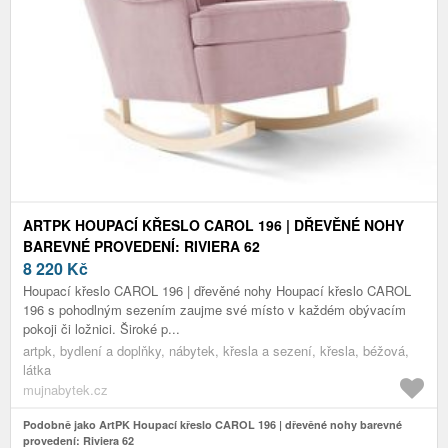
ARTPK HOUPACÍ KŘESLO CAROL 196 | DŘEVĚNÉ NOHY
BAREVNÉ PROVEDENÍ: RIVIERA 62
8 220
Kč
Houpací křeslo CAROL 196 | dřevěné nohy Houpací křeslo CAROL
196 s pohodlným sezením zaujme své místo v každém obývacím
pokoji či ložnici. Široké p...
artpk, bydlení a doplňky, nábytek, křesla a sezení, křesla, béžová,
látka
mujnabytek.cz
Podobně jako ArtPK Houpací křeslo CAROL 196 | dřevěné nohy barevné
provedení: Riviera 62