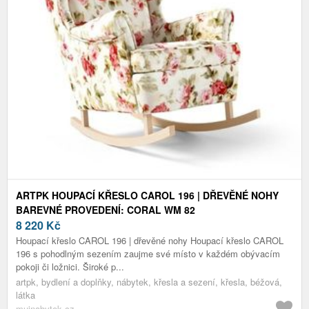
ARTPK HOUPACÍ KŘESLO CAROL 196 | DŘEVĚNÉ NOHY
BAREVNÉ PROVEDENÍ: CORAL WM 82
8 220
Kč
Houpací křeslo CAROL 196 | dřevěné nohy Houpací křeslo CAROL
196 s pohodlným sezením zaujme své místo v každém obývacím
pokoji či ložnici. Široké p...
artpk, bydlení a doplňky, nábytek, křesla a sezení, křesla, béžová,
látka
mujnabytek.cz