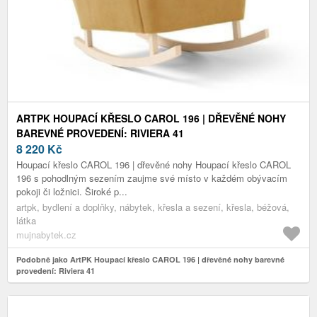
ARTPK HOUPACÍ KŘESLO CAROL 196 | DŘEVĚNÉ NOHY
BAREVNÉ PROVEDENÍ: RIVIERA 41
8 220
Kč
Houpací křeslo CAROL 196 | dřevěné nohy Houpací křeslo CAROL
196 s pohodlným sezením zaujme své místo v každém obývacím
pokoji či ložnici. Široké p...
artpk, bydlení a doplňky, nábytek, křesla a sezení, křesla, béžová,
látka
mujnabytek.cz
Podobně jako ArtPK Houpací křeslo CAROL 196 | dřevěné nohy barevné
provedení: Riviera 41