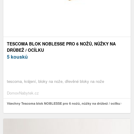
TESCOMA BLOK NOBLESSE PRO 6 NOŽŮ, NŮŽKY NA
DRŮBEŽ / OCÍLKU
5 kousků
tescoma, krájení, bloky na nože, dřevěné bloky na nože
DomovNabytek.cz
Všechny Tescoma blok NOBLESSE pro 6 nožů, nůžky na drůbež / ocílku