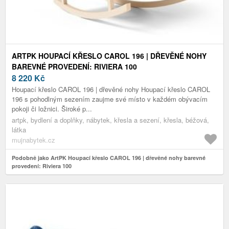
ARTPK HOUPACÍ KŘESLO CAROL 196 | DŘEVĚNÉ NOHY
BAREVNÉ PROVEDENÍ: RIVIERA 100
8 220
Kč
Houpací křeslo CAROL 196 | dřevěné nohy Houpací křeslo CAROL
196 s pohodlným sezením zaujme své místo v každém obývacím
pokoji či ložnici. Široké p...
artpk, bydlení a doplňky, nábytek, křesla a sezení, křesla, béžová,
látka
mujnabytek.cz
Podobně jako ArtPK Houpací křeslo CAROL 196 | dřevěné nohy barevné
provedení: Riviera 100