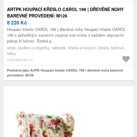
ARTPK HOUPACÍ KŘESLO CAROL 196 | DŘEVĚNÉ NOHY
BAREVNÉ PROVEDENÍ: M126
8 220
Kč
Houpací křeslo CAROL 196 | dřevěné nohy Houpací křeslo CAROL
196 s pohodlným sezením zaujme své místo v každém obývacím
pokoji či ložnici. Široké p...
artpk, bydlení a doplňky, nábytek, křesla a sezení, křesla, béžová,
látka
mujnabytek.cz
Podobně jako ArtPK Houpací křeslo CAROL 196 | dřevěné nohy barevné
provedení: M126