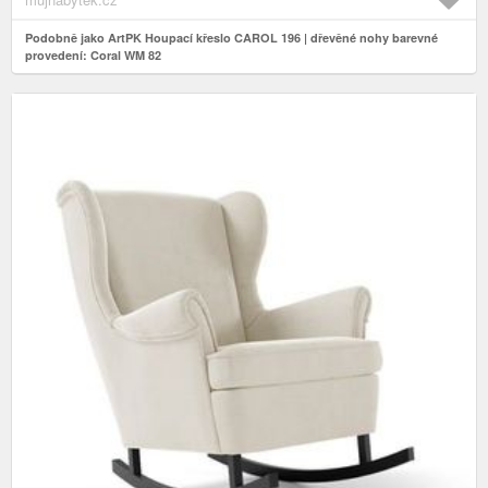
Podobně jako ArtPK Houpací křeslo CAROL 196 | dřevěné nohy barevné
provedení: Coral WM 82