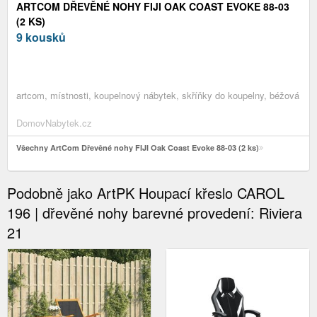
ARTCOM DŘEVĚNÉ NOHY FIJI OAK COAST EVOKE 88-03
(2 KS)
9 kousků
artcom, místnosti, koupelnový nábytek, skříňky do koupelny, béžová
DomovNabytek.cz
Všechny ArtCom Dřevěné nohy FIJI Oak Coast Evoke 88-03 (2 ks)
Podobně jako ArtPK Houpací křeslo CAROL
196 | dřevěné nohy barevné provedení: Riviera
21