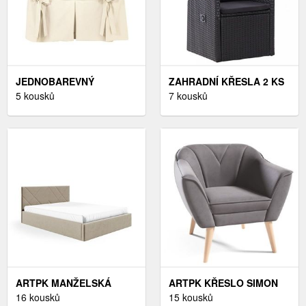
JEDNOBAREVNÝ
ZAHRADNÍ KŘESLA 2 KS
PLÁTĚNÝ POTAH S
5 kousků
ČERNÝ POLYRATAN
7 kousků
VÁZAČKAMI ZN.
DEKORHOME, ZAHRADNÍ
COLOMBINE® NA
KŘESLA 2 KS ČERNÝ
POHOVKU A KŘESLO
POLYRATAN DEKORHOME
ARTPK MANŽELSKÁ
ARTPK KŘESLO SIMON
POSTEL LUCY 05 | 160 X
16 kousků
204 | DŘEVĚNÉ NOHY
15 kousků