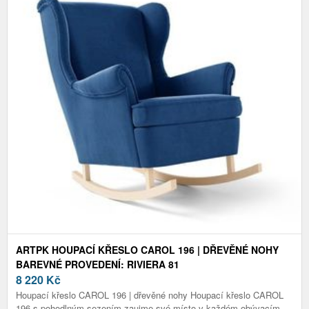
ARTPK HOUPACÍ KŘESLO CAROL 196 | DŘEVĚNÉ NOHY
BAREVNÉ PROVEDENÍ: RIVIERA 81
8 220
Kč
Houpací křeslo CAROL 196 | dřevěné nohy Houpací křeslo CAROL
196 s pohodlným sezením zaujme své místo v každém obývacím