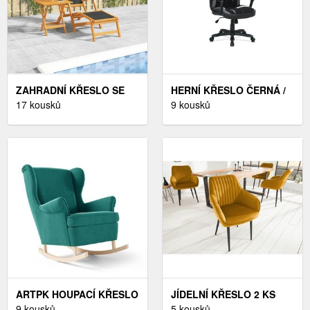
ZAHRADNÍ KŘESLO SE
HERNÍ KŘESLO ČERNÁ /
STOLKEM DEKORHOME
17 kousků
ŠEDÁ / BÍLÁ, HERNÍ
9 kousků
PŘÍRODNÍ DŘEVO,
KŘESLO ČERNÁ / ŠEDÁ /
ZAHRADNÍ KŘESLO SE
BÍLÁ
STOLKEM DEKORHOME
PŘÍRODNÍ DŘEVO
ARTPK HOUPACÍ KŘESLO
JÍDELNÍ KŘESLO 2 KS
CAROL 196 | DŘEVĚNÉ
9 kousků
RHODE DEKORHOME
5 kousků