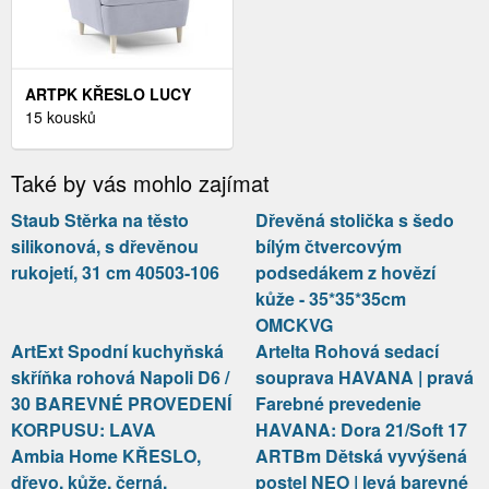
ARTPK KŘESLO LUCY
194 | DŘEVĚNÉ NOHY
15 kousků
BAREVNÉ PROVEDENÍ:
PAROS 05
Také by vás mohlo zajímat
Staub Stěrka na těsto
Dřevěná stolička s šedo
silikonová, s dřevěnou
bílým čtvercovým
rukojetí, 31 cm 40503-106
podsedákem z hovězí
kůže - 35*35*35cm
OMCKVG
ArtExt Spodní kuchyňská
Artelta Rohová sedací
skříňka rohová Napoli D6 /
souprava HAVANA | pravá
30 BAREVNÉ PROVEDENÍ
Farebné prevedenie
KORPUSU: LAVA
HAVANA: Dora 21/Soft 17
Ambia Home KŘESLO,
ARTBm Dětská vyvýšená
dřevo, kůže, černá,
postel NEO | levá barevné