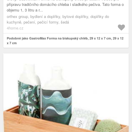
přípravu tradičního domácího chleba i sladkého pečiva. Tato forma o
objemu 1, 3 litru a r...
orthex group, bydlení a doplňky, bytové doplňky, doplňky do
kuchyně, pečení, pečicí formy, šedá
4home.cz
Podobně jako GastroMax Forma na biskupský chléb, 29 x 12 x 7 cm, 29 x 12
x 7 cm