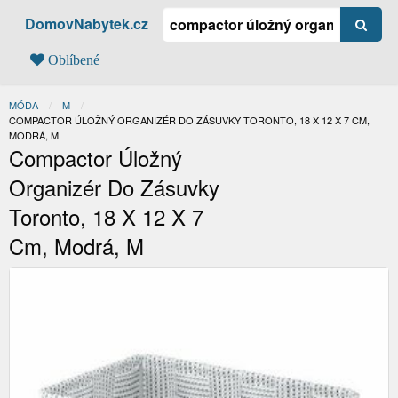
DomovNabytek.cz
Oblíbené
MÓDA
M
AKTUÁLNÍ:
COMPACTOR ÚLOŽNÝ ORGANIZÉR DO ZÁSUVKY TORONTO, 18 X 12 X 7 CM,
MODRÁ, M
Compactor Úložný
Organizér Do Zásuvky
Toronto, 18 X 12 X 7
Cm, Modrá, M