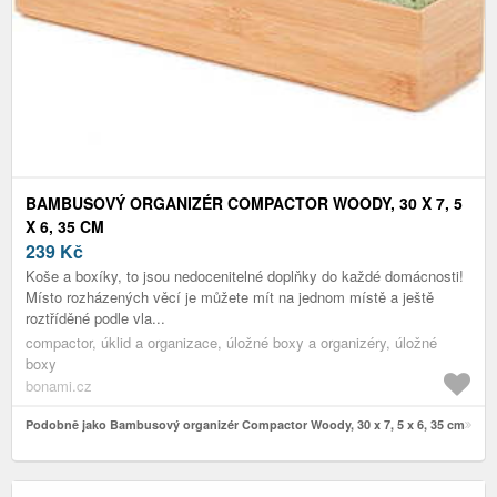
BAMBUSOVÝ ORGANIZÉR COMPACTOR WOODY, 30 X 7, 5
X 6, 35 CM
239
Kč
Koše a boxíky, to jsou nedocenitelné doplňky do každé domácnosti!
Místo rozházených věcí je můžete mít na jednom místě a ještě
roztříděné podle vla...
compactor, úklid a organizace, úložné boxy a organizéry, úložné
boxy
bonami.cz
Podobně jako Bambusový organizér Compactor Woody, 30 x 7, 5 x 6, 35 cm