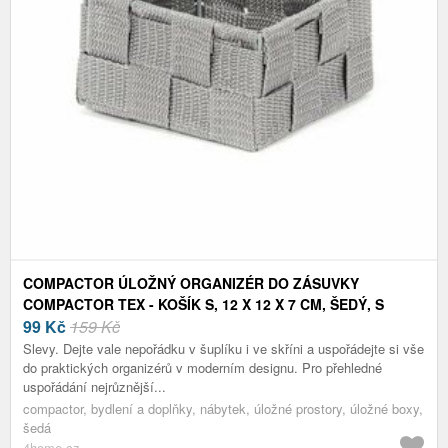
COMPACTOR ÚLOŽNÝ ORGANIZÉR DO ZÁSUVKY
COMPACTOR TEX - KOŠÍK S, 12 X 12 X 7 CM, ŠEDÝ, S
99
Kč
159 Kč
Slevy. Dejte vale nepořádku v šuplíku i ve skříni a uspořádejte si vše
do praktických organizérů v moderním designu. Pro přehledné
uspořádání nejrůznější...
compactor, bydlení a doplňky, nábytek, úložné prostory, úložné boxy,
šedá
4home.cz