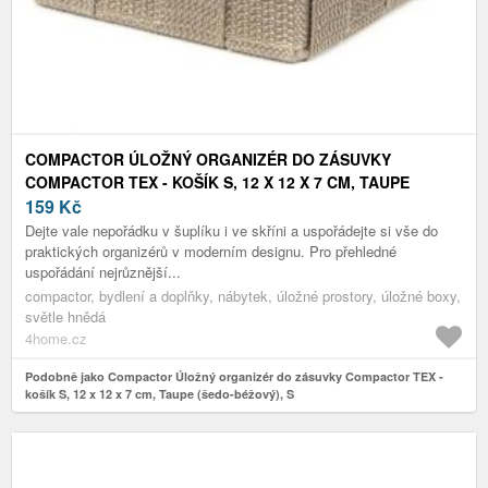
COMPACTOR ÚLOŽNÝ ORGANIZÉR DO ZÁSUVKY
COMPACTOR TEX - KOŠÍK S, 12 X 12 X 7 CM, TAUPE
(ŠEDO-BÉŽOVÝ), S
159
Kč
Dejte vale nepořádku v šuplíku i ve skříni a uspořádejte si vše do
praktických organizérů v moderním designu. Pro přehledné
uspořádání nejrůznější...
compactor, bydlení a doplňky, nábytek, úložné prostory, úložné boxy,
světle hnědá
4home.cz
Podobně jako Compactor Úložný organizér do zásuvky Compactor TEX -
košík S, 12 x 12 x 7 cm, Taupe (šedo-béžový), S