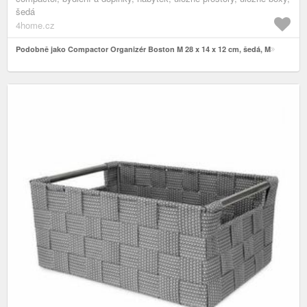
šedá
4home.cz
Podobně jako Compactor Organizér Boston M 28 x 14 x 12 cm, šedá, M