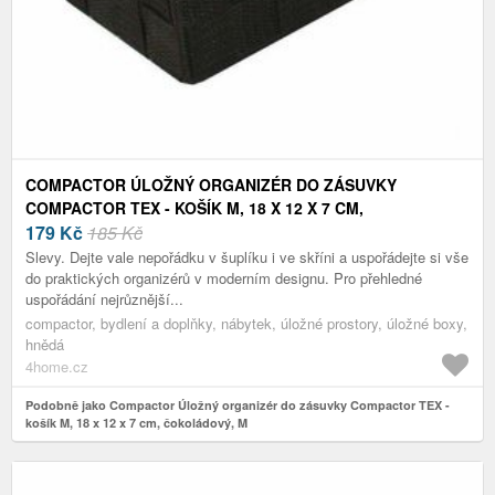
COMPACTOR ÚLOŽNÝ ORGANIZÉR DO ZÁSUVKY
COMPACTOR TEX - KOŠÍK M, 18 X 12 X 7 CM,
ČOKOLÁDOVÝ, M
179
Kč
185 Kč
Slevy. Dejte vale nepořádku v šuplíku i ve skříni a uspořádejte si vše
do praktických organizérů v moderním designu. Pro přehledné
uspořádání nejrůznější...
compactor, bydlení a doplňky, nábytek, úložné prostory, úložné boxy,
hnědá
4home.cz
Podobně jako Compactor Úložný organizér do zásuvky Compactor TEX -
košík M, 18 x 12 x 7 cm, čokoládový, M