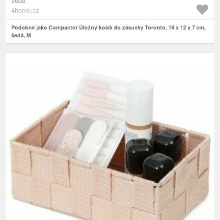
šedá
4home.cz
Podobně jako Compactor Úložný košík do zásuvky Toronto, 18 x 12 x 7 cm,
šedá, M