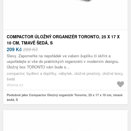
COMPACTOR ÚLOŽNÝ ORGANIZÉR TORONTO, 25 X 17 X
10 CM, TMAVĚ ŠEDÁ, S
209
Kč
299 Kč
Slevy. Zapomeňte na nepořádek ve vašem šuplíku či skříni a
uspořádejte si vše do praktických organizérů v moderním designu.
Úložný box TORONTO vám bude s...
compactor, bydlení a doplňky, nábytek, úložné prostory, úložné boxy,
šedá
4home.cz
Podobně jako Compactor Úložný organizér Toronto, 25 x 17 x 10 cm, tmavě
šedá, S