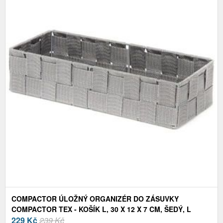
COMPACTOR ÚLOŽNÝ ORGANIZÉR DO ZÁSUVKY
COMPACTOR TEX - KOŠÍK L, 30 X 12 X 7 CM, ŠEDÝ, L
229
Kč
239 Kč