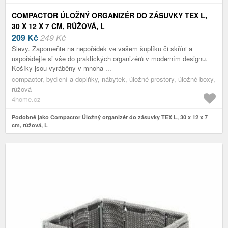
COMPACTOR ÚLOŽNÝ ORGANIZÉR DO ZÁSUVKY TEX L,
30 X 12 X 7 CM, RŮŽOVÁ, L
209
Kč
249 Kč
Slevy. Zapomeňte na nepořádek ve vašem šuplíku či skříni a
uspořádejte si vše do praktických organizérů v moderním designu.
Košíky jsou vyráběny v mnoha ...
compactor, bydlení a doplňky, nábytek, úložné prostory, úložné boxy,
růžová
4home.cz
Podobně jako Compactor Úložný organizér do zásuvky TEX L, 30 x 12 x 7
cm, růžová, L