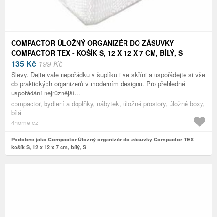
COMPACTOR ÚLOŽNÝ ORGANIZÉR DO ZÁSUVKY
COMPACTOR TEX - KOŠÍK S, 12 X 12 X 7 CM, BÍLÝ, S
135
Kč
199 Kč
Slevy. Dejte vale nepořádku v šuplíku i ve skříni a uspořádejte si vše
do praktických organizérů v moderním designu. Pro přehledné
uspořádání nejrůznější...
compactor, bydlení a doplňky, nábytek, úložné prostory, úložné boxy,
bílá
4home.cz
Podobně jako Compactor Úložný organizér do zásuvky Compactor TEX -
košík S, 12 x 12 x 7 cm, bílý, S