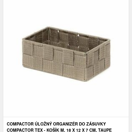
COMPACTOR ÚLOŽNÝ ORGANIZÉR DO ZÁSUVKY
COMPACTOR TEX - KOŠÍK M, 18 X 12 X 7 CM, TAUPE