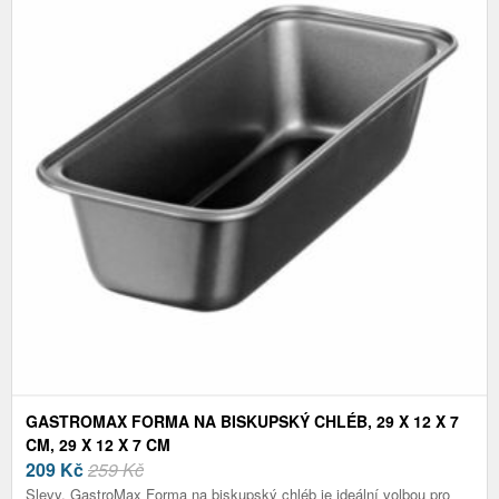
GASTROMAX FORMA NA BISKUPSKÝ CHLÉB, 29 X 12 X 7
CM, 29 X 12 X 7 CM
209
Kč
259 Kč
Slevy. GastroMax Forma na biskupský chléb je ideální volbou pro