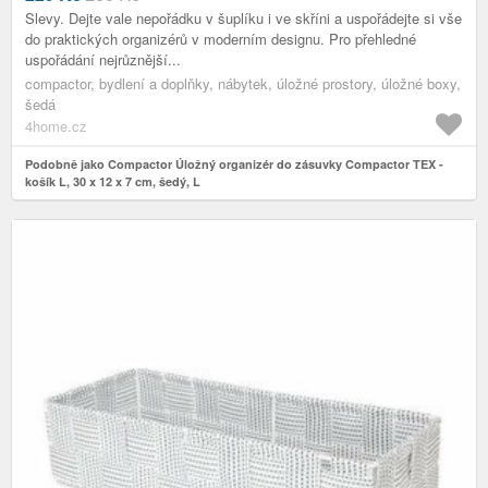
Slevy. Dejte vale nepořádku v šuplíku i ve skříni a uspořádejte si vše
do praktických organizérů v moderním designu. Pro přehledné
uspořádání nejrůznější...
compactor, bydlení a doplňky, nábytek, úložné prostory, úložné boxy,
šedá
4home.cz
Podobně jako Compactor Úložný organizér do zásuvky Compactor TEX -
košík L, 30 x 12 x 7 cm, šedý, L