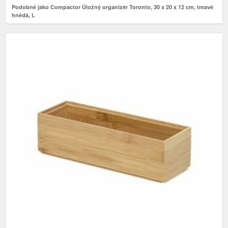
Podobně jako Compactor Úložný organizér Toronto, 30 x 20 x 12 cm, tmavě
hnědá, L