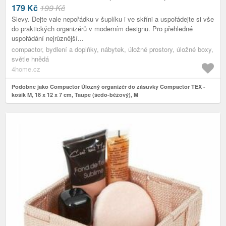
(ŠEDO-BÉŽOVÝ), M
179
Kč
199 Kč
Slevy. Dejte vale nepořádku v šuplíku i ve skříni a uspořádejte si vše
do praktických organizérů v moderním designu. Pro přehledné
uspořádání nejrůznější...
compactor, bydlení a doplňky, nábytek, úložné prostory, úložné boxy,
světle hnědá
4home.cz
Podobně jako Compactor Úložný organizér do zásuvky Compactor TEX -
košík M, 18 x 12 x 7 cm, Taupe (šedo-béžový), M