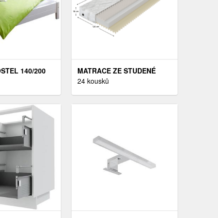
STEL 140/200
MATRACE ZE STUDENÉ
 BÍLÁ
PĚNY, 160/200 CM
24 kousků