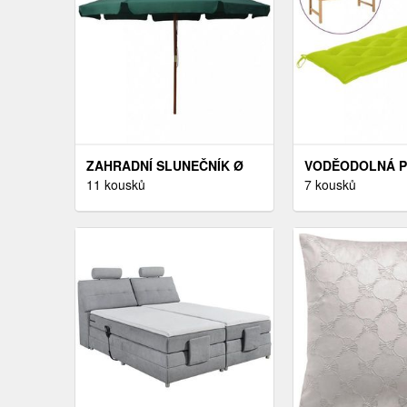
ZAHRADNÍ SLUNEČNÍK Ø
VODĚODOLNÁ 
330 CM DEKORHOME
11 kousků
NA ZAHRADNÍ LA
7 kousků
CM DEKORHOME