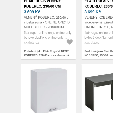
FLAIR RUGS VLNĚNÝ
FLAIR RUGS VL
KOBEREC, 230/60 CM
KOBEREC, 230/
VÍCEBAREVNÁ
3 699
Kč
VÍCEBAREVNÁ, 
3 699
Kč
BARVY
VLNĚNÝ KOBEREC, 230/60 cm
VLNĚNÝ KOBEREC,
vícebarevná - ONLINE ONLY D,
vícebarevná, přírod
MULTICOLOR - 230X60CM
ONLINE ONLY D, 
- NATURFARBEN -
flair rugs, online only, online only
flair rugs, online on
bytové doplňky, online only
bytové doplňky, onl
koberce & rohožky
koberce & rohožky
xxxlutz.cz
xxxlutz.cz
Podobně jako Flair Rugs VLNĚNÝ
Podobně jako Flair 
KOBEREC, 230/60 cm vícebarevná
KOBEREC, 230/60 cm 
přírodní barvy