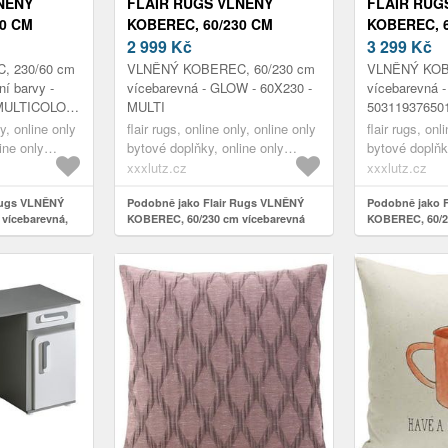
NĚNÝ
FLAIR RUGS VLNĚNÝ
FLAIR RUG
60 CM
KOBEREC, 60/230 CM
KOBEREC, 
PŘÍRODNÍ
VÍCEBAREVNÁ
2 999
Kč
VÍCEBARE
3 299
Kč
 230/60 cm
VLNĚNÝ KOBEREC, 60/230 cm
VLNĚNÝ KOB
ní barvy -
vícebarevná - GLOW - 60X230 -
vícebarevná 
MULTICOLOR
MULTI
50311937650
 230X60CM
60CM X 230
ly, online only
flair rugs, online only, online only
flair rugs, onl
ine only
bytové doplňky, online only
bytové doplňk
koberce & rohožky
koberce & ro
xxxlutz.cz
xxxlutz.cz
Rugs VLNĚNÝ
Podobně jako Flair Rugs VLNĚNÝ
Podobně jako 
vícebarevná,
KOBEREC, 60/230 cm vícebarevná
KOBEREC, 60/2