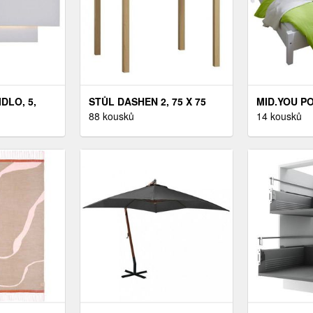
DLO, 5,
STŮL DASHEN 2, 75 X 75
MID.YOU PO
CM, MASIV BOROVICE
88 kousků
CM, DŘEVO,
14 kousků