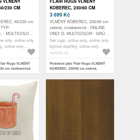
S VLNĚNÝ
FLAIR RUGS VLNĚNÝ
60/230 CM
KOBEREC, 230/60 CM
VNÁ
ZELENÁ, VÍCEBAREVNÁ
3 699
Kč
EREC, 60/230 cm
VLNĚNÝ KOBEREC, 230/60 cm
- TYP:
zelená, vícebarevná - ONLINE
1, - MULTICOLOR,
ONLY D, MULTICOLOR - GRÜN -
CM
230X60CM
ine only, online only
flair rugs, online only, online only
y, online only
bytové doplňky, online only
hožky
koberce & rohožky
xxxlutz.cz
Flair Rugs VLNĚNÝ
Podobně jako Flair Rugs VLNĚNÝ
30 cm vícebarevná
KOBEREC, 230/60 cm zelená,
vícebarevná