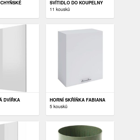
UCHYŇSKÉ
SVÍTIDLO DO KOUPELNY
LY D2M 60
LED 30 CM CHROME
11 kousků
Á DVÍŘKA
HORNÍ SKŘÍŇKA FABIANA
0 BIELY
W - 60 TEMPO KONDELA
5 kousků