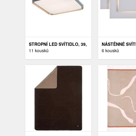
STROPNÍ LED SVÍTIDLO, 39,
NÁSTĚNNÉ SVÍTI
5/5/39, 5 CM
11 kousků
5/12, 5/26 CM
6 kousků