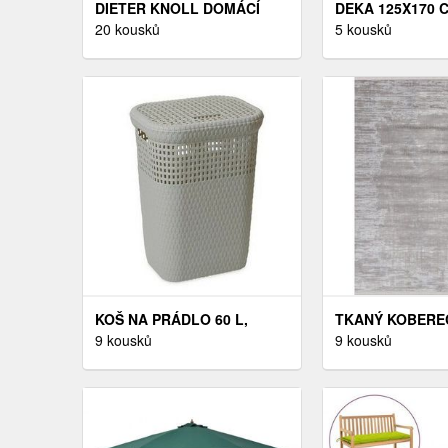
DIETER KNOLL DOMÁCÍ
DEKA 125X170 
DEKA, BAVLNA, 150/200 CM
20 kousků
GALLERY – MET
5 kousků
DENMARK
KOŠ NA PRÁDLO 60 L,
TKANÝ KOBEREC
ŠEDÁ
9 kousků
CM, BARVY STŘ
9 kousků