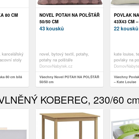
A 80 CM
NOVEL POTAH NA POLŠTÁŘ
POVLAK NA
50/50 CM
43X43 CM –
43 kousků
22 kousků
, kancelářský
novel, bytový textil, potahy,
kate louise, te
acovní stoly
potahy na polštáře
povlaky na po
DomovNabytek.cz
DomovNabyte
ka 80 cm bílá
Všechny Novel POTAH NA POLŠTÁŘ
Všechny Povlak
50/50 cm
– Kate Louise
s VLNĚNÝ KOBEREC, 230/60 cm