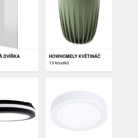
Á DVÍŘKA
HOWHOMELY KVĚTINÁČ
0 /60 BIELY
STRIPPED ECO V 30 CM
13 kousků
ZELENÝ