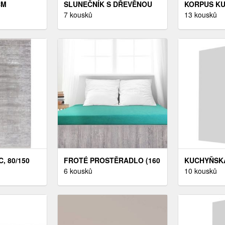
CM
SLUNEČNÍK S DŘEVĚNOU
KORPUS K
TE DITMER
TYČÍ Ø 300 CM
7 kousků
SKŘÍŇKY BÍ
13 kousků
DEKORHOME MODRÁ
, 80/150
FROTÉ PROSTĚRADLO (160
KUCHYŇSK
ÍBRA
X 200 CM) - TYRKYSOVÁ
6 kousků
ESSEN ZM-6
10 kousků