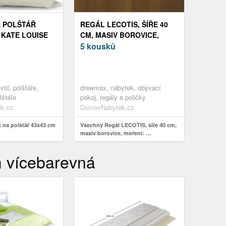
 POLŠTÁŘ
REGÁL LECOTIS, ŠÍŘE 40
 KATE LOUISE
CM, MASIV BOROVICE,
MOŘENÍ: …
5 kousků
xtil, polštáře,
drewmax, nábytek, obývací
lštáře
pokoj, regály a poličky
k.cz
DomovNabytek.cz
 na polštář 43x43 cm
Všechny Regál LECOTIS, šíře 40 cm,
masiv borovice, moření: …
 vícebarevná