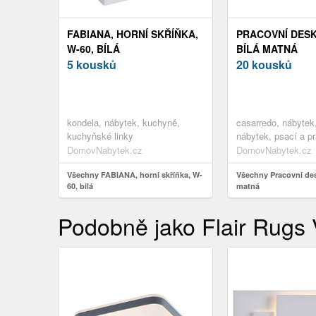
FABIANA, HORNÍ SKŘÍŇKA,
PRACOVNÍ DESK
W-60, BÍLÁ
BÍLÁ MATNÁ
5 kousků
20 kousků
kondela, nábytek, kuchyně,
casarredo, nábytek
kuchyňské linky
nábytek, psací a pr
DomovNabytek.cz
DomovNabytek.cz
Všechny FABIANA, horní skříňka, W-
Všechny Pracovní des
60, bílá
matná
Podobně jako Flair Rug