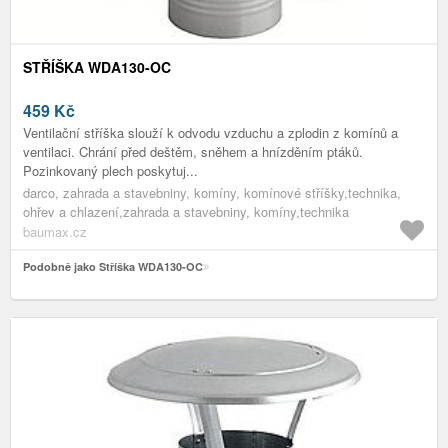
STŘÍŠKA WDA130-OC
459
Kč
Ventilační stříška slouží k odvodu vzduchu a zplodin z komínů a
ventilaci. Chrání před deštěm, sněhem a hnízděním ptáků.
Pozinkovaný plech poskytuj...
darco, zahrada a stavebniny, komíny, komínové stříšky,technika,
ohřev a chlazení,zahrada a stavebniny, komíny,technika
baumax.cz
Podobně jako Stříška WDA130-OC