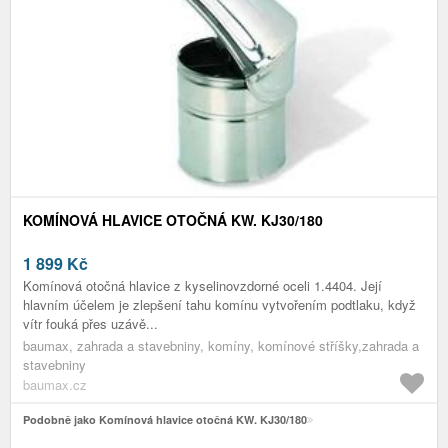
KOMÍNOVÁ HLAVICE OTOČNÁ KW. KJ30/180
1 899
Kč
Komínová otočná hlavice z kyselinovzdorné oceli 1.4404. Její
hlavním účelem je zlepšení tahu komínu vytvořením podtlaku, když
vítr fouká přes uzávě...
baumax, zahrada a stavebniny, komíny, komínové stříšky,zahrada a
stavebniny
baumax.cz
Podobně jako Komínová hlavice otočná KW. KJ30/180