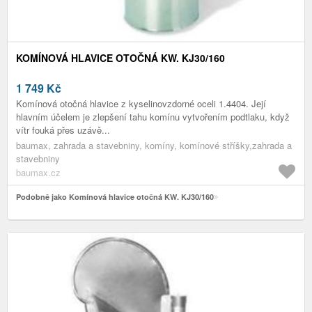
KOMÍNOVÁ HLAVICE OTOČNÁ KW. KJ30/160
1 749
Kč
Komínová otočná hlavice z kyselinovzdorné oceli 1.4404. Její
hlavním účelem je zlepšení tahu komínu vytvořením podtlaku, když
vítr fouká přes uzávě...
baumax, zahrada a stavebniny, komíny, komínové stříšky,zahrada a
stavebniny
baumax.cz
Podobně jako Komínová hlavice otočná KW. KJ30/160