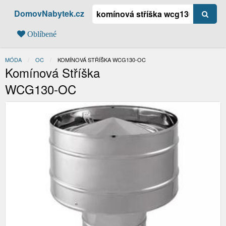
DomovNabytek.cz
Oblíbené
MÓDA
OC
AKTUÁLNÍ:
KOMÍNOVÁ STŘÍŠKA WCG130-OC
Komínová Stříška
WCG130-OC