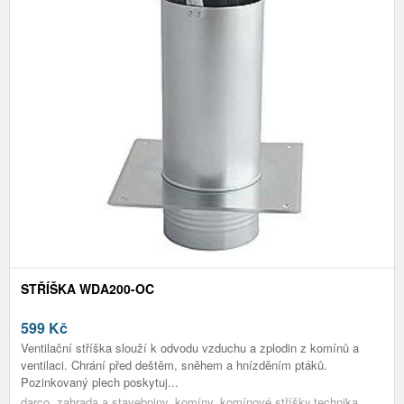
STŘÍŠKA WDA200-OC
599
Kč
Ventilační stříška slouží k odvodu vzduchu a zplodin z komínů a
ventilaci. Chrání před deštěm, sněhem a hnízděním ptáků.
Pozinkovaný plech poskytuj...
darco, zahrada a stavebniny, komíny, komínové stříšky,technika,