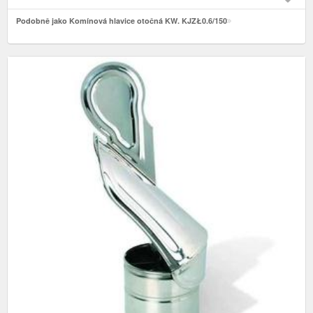
Podobně jako Komínová hlavice otočná KW. KJZŁ0.6/150