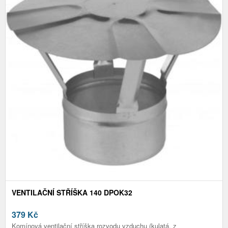
VENTILAČNÍ STŘÍŠKA 140 DPOK32
379
Kč
Komínová ventilační stříška rozvodu vzduchu (kulatá, z