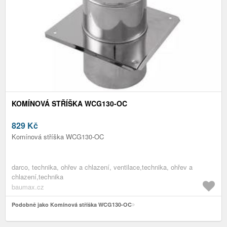
KOMÍNOVÁ STŘÍŠKA WCG130-OC
829
Kč
Komínová stříška WCG130-OC
darco, technika, ohřev a chlazení, ventilace,technika, ohřev a
chlazení,technika
baumax.cz
Podobně jako Komínová stříška WCG130-OC