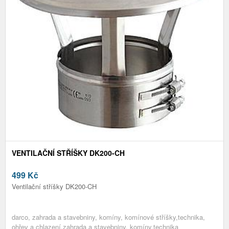
VENTILAČNÍ STŘÍŠKY DK200-CH
499
Kč
Ventilační stříšky DK200-CH
darco, zahrada a stavebniny, komíny, komínové stříšky,technika,
ohřev a chlazení,zahrada a stavebniny, komíny,technika