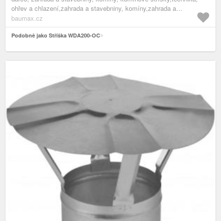
ohřev a chlazení,zahrada a stavebniny, komíny,zahrada a
stavebniny,technika
baumax.cz
Podobně jako Stříška WDA200-OC