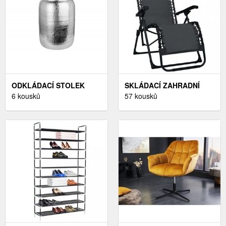
ODKLÁDACÍ STOLEK
SKLÁDACÍ ZAHRADNÍ
SINIS DEKORHOME
6 kousků
KŘESLO DEKORHOME
57 kousků