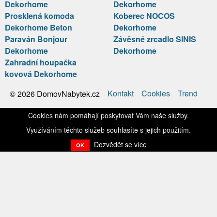
Dekorhome
Dekorhome
Prosklená komoda
Koberec NOCOS
Dekorhome Beton
Dekorhome
Paraván Bonjour
Závěsné zrcadlo SINIS
Dekorhome
Dekorhome
Zahradní houpačka
kovová Dekorhome
Kontakt
Cookies
Trend
© 2026 DomovNabytek.cz
Cookies nám pomáhají poskytovat Vám naše služby.
Využíváním těchto služeb souhlasíte s jejich použitím.
Dozvědět se více
OK