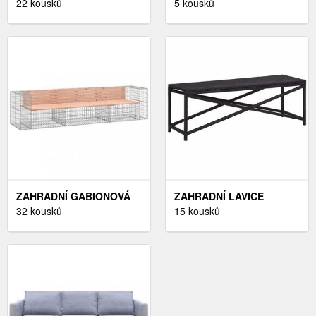
DEKORHOME
22 kousků
HLINÍK DEKORHOME
5 kousků
ČERNÁ
ZAHRADNÍ GABIONOVÁ
ZAHRADNÍ LAVICE
LAVICE DEKORHOME
32 kousků
POLYRATAN DEKORHOME
15 kousků