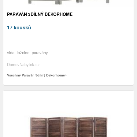
PARAVÁN 3DÍLNÝ DEKORHOME
17 kousků
vida, ložnice, paravány
DomovNabytek.cz
Všechny Paraván 3dílný Dekorhome