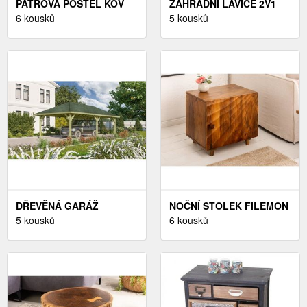
PATROVÁ POSTEL KOV
ZAHRADNÍ LAVICE 2V1
DEKORHOME
6 kousků
AKÁCIE DEKORHOME
5 kousků
DŘEVĚNÁ GARÁŽ
NOČNÍ STOLEK FILEMON
DEKORHOME
5 kousků
DEKORHOME
6 kousků