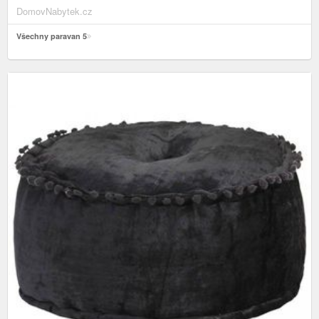
DomovNabytek.cz
Všechny paravan 5