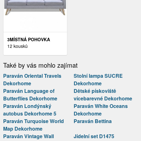
3MÍSTNÁ POHOVKA
DEKORHOME VÍNOVÁ
12 kousků
Také by vás mohlo zajímat
Paraván Oriental Travels
Stolní lampa SUCRE
Dekorhome
Dekorhome
Paraván Language of
Dětské pískoviště
Butterflies Dekorhome
vícebarevné Dekorhome
Paraván Londýnský
Paraván White Oceans
autobus Dekorhome 5
Dekorhome
Paraván Turquoise World
Paraván Bettina
Map Dekorhome
Paraván Vintage Wall
Jídelní set D1475