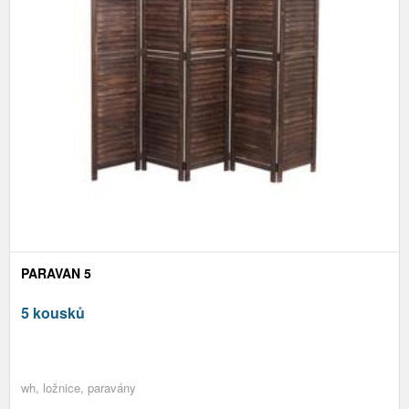
PARAVAN 5
5 kousků
wh, ložnice, paravány