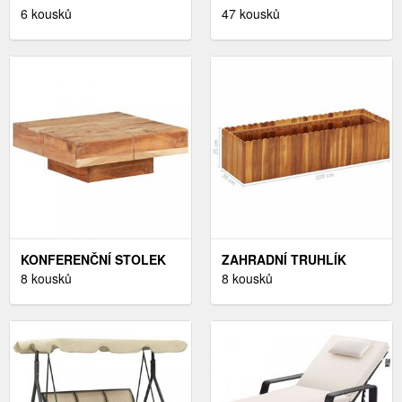
DEKORHOME
6 kousků
KS DEKORHOME
47 kousků
KONFERENČNÍ STOLEK
ZAHRADNÍ TRUHLÍK
MASIVNÍ DŘEVO
8 kousků
AKÁCIOVÉ DŘEVO
8 kousků
DEKORHOME
DEKORHOME