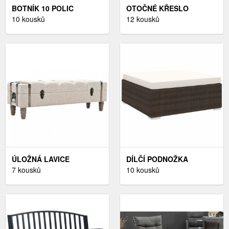
BOTNÍK 10 POLIC
OTOČNÉ KŘESLO
DEKORHOME
10 kousků
KOKALOS DEKORHOME
12 kousků
ÚLOŽNÁ LAVICE
DÍLČÍ PODNOŽKA
KRÉMOVÁ DEKORHOME
7 kousků
MAGDALENA
10 kousků
DEKORHOME ŠEDÁ