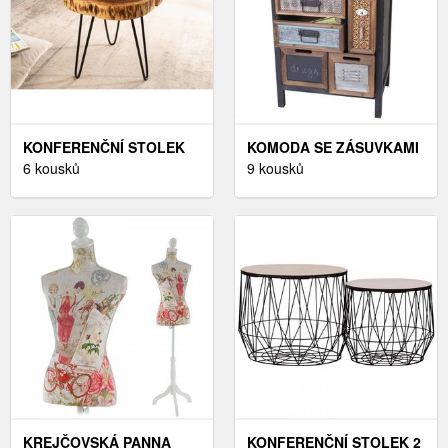
KONFERENČNÍ STOLEK
KOMODA SE ZÁSUVKAMI
ARISBÉ DEKORHOME
6 kousků
DEKORHOME
9 kousků
KREJČOVSKÁ PANNA
KONFERENČNÍ STOLEK 2