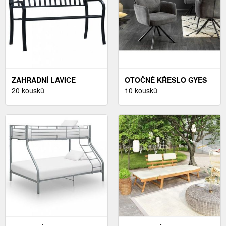
ZAHRADNÍ LAVICE
OTOČNÉ KŘESLO GYES
ČERNÁ OCEL
20 kousků
DEKORHOME
10 kousků
DEKORHOME