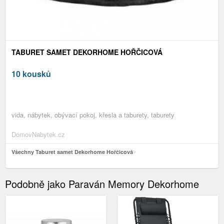
TABURET SAMET DEKORHOME HOŘČICOVÁ
10 kousků
vida, nábytek, obývací pokoj, křesla a taburety, taburety
DomovNabytek.cz
Všechny Taburet samet Dekorhome Hořčicová
Podobně jako Paraván Memory Dekorhome