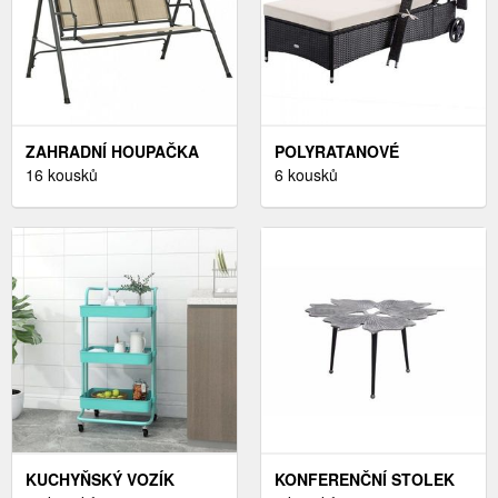
ZAHRADNÍ HOUPAČKA
POLYRATANOVÉ
OCEL DEKORHOME
16 kousků
LEHÁTKO S PODUŠKAMI
6 kousků
DEKORHOME
KUCHYŇSKÝ VOZÍK
KONFERENČNÍ STOLEK