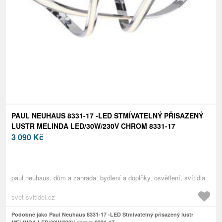
PAUL NEUHAUS 8331-17 -LED STMÍVATELNÝ PŘISAZENÝ
LUSTR MELINDA LED/30W/230V CHROM 8331-17
3 090
Kč
paul neuhaus, dům a zahrada, bydlení a doplňky, osvětlení, svítidla
svet-svitidel.cz
Podobně jako Paul Neuhaus 8331-17 -LED Stmívatelný přisazený lustr