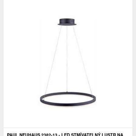
PAUL NEUHAUS 2382-13 - LED STMÍVATELNÝ LUSTR NA