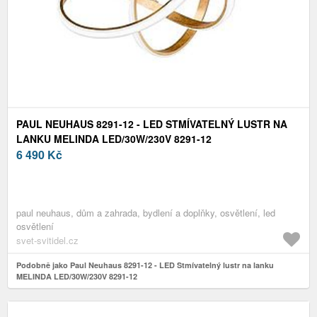
PAUL NEUHAUS 8291-12 - LED STMÍVATELNÝ LUSTR NA
LANKU MELINDA LED/30W/230V 8291-12
6 490
Kč
paul neuhaus, dům a zahrada, bydlení a doplňky, osvětlení, led
osvětlení
svet-svitidel.cz
Podobně jako Paul Neuhaus 8291-12 - LED Stmívatelný lustr na lanku
MELINDA LED/30W/230V 8291-12