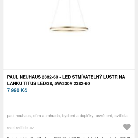
PAUL NEUHAUS 2382-60 - LED STMÍVATELNÝ LUSTR NA
LANKU TITUS LED/38, 5W/230V 2382-60
7 990
Kč
paul neuhaus, dům a zahrada, bydlení a doplňky, osvětlení, svítidla
svet-svitidel.cz