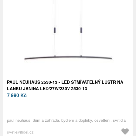
PAUL NEUHAUS 2530-13 - LED STMÍVATELNÝ LUSTR NA
LANKU JANINA LED/27W/230V 2530-13
7 990
Kč
paul neuhaus, dům a zahrada, bydlení a doplňky, osvětlení, svítidla
svet-svitidel.cz