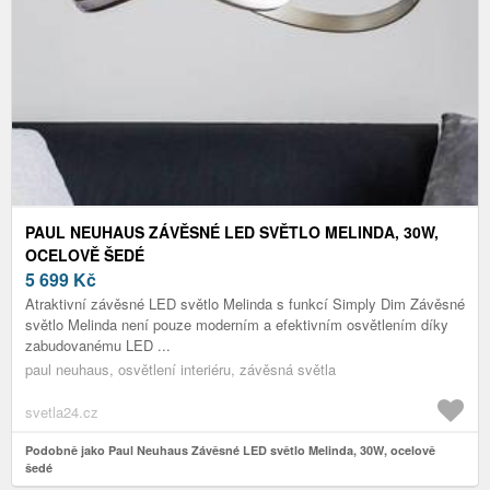
PAUL NEUHAUS ZÁVĚSNÉ LED SVĚTLO MELINDA, 30W,
OCELOVĚ ŠEDÉ
5 699
Kč
Atraktivní závěsné LED světlo Melinda s funkcí Simply Dim Závěsné
světlo Melinda není pouze moderním a efektivním osvětlením díky
zabudovanému LED ...
paul neuhaus, osvětlení interiéru, závěsná světla
svetla24.cz
Podobně jako Paul Neuhaus Závěsné LED světlo Melinda, 30W, ocelově
šedé