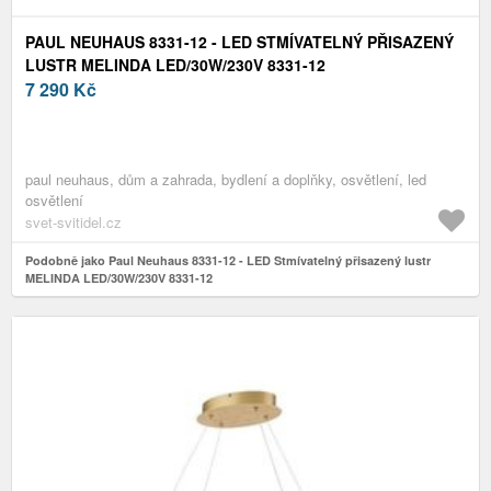
PAUL NEUHAUS 8331-12 - LED STMÍVATELNÝ PŘISAZENÝ
LUSTR MELINDA LED/30W/230V 8331-12
7 290
Kč
paul neuhaus, dům a zahrada, bydlení a doplňky, osvětlení, led
osvětlení
svet-svitidel.cz
Podobně jako Paul Neuhaus 8331-12 - LED Stmívatelný přisazený lustr
MELINDA LED/30W/230V 8331-12