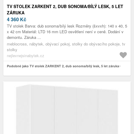
TV STOLEK ZARKENT 2, DUB SONOMA/BÍLÝ LESK, 5 LET
ZÁRUKA
4 360
Kč
TV stolek Barva: dub sonoma/bílý lesk Rozměry (šxvxh): 140 x 40, 5
x 42 cm Materiál: LTD 16 mm LED osvětlení není v ceně. Dodání v
demontu. Záruka ...
meblocross, nábytek, obývací pokoj, stolky do obývacího pokoje, tv
stolky
nejlevnejsinabytek.cz
Podobně jako TV stolek ZARKENT 2, dub sonoma/bílý lesk, 5 let záruka