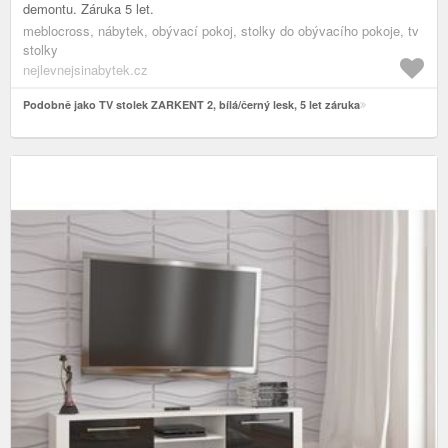
demontu. Záruka 5 let.
meblocross, nábytek, obývací pokoj, stolky do obývacího pokoje, tv
stolky
nejlevnejsinabytek.cz
Podobně jako TV stolek ZARKENT 2, bílá/černý lesk, 5 let záruka