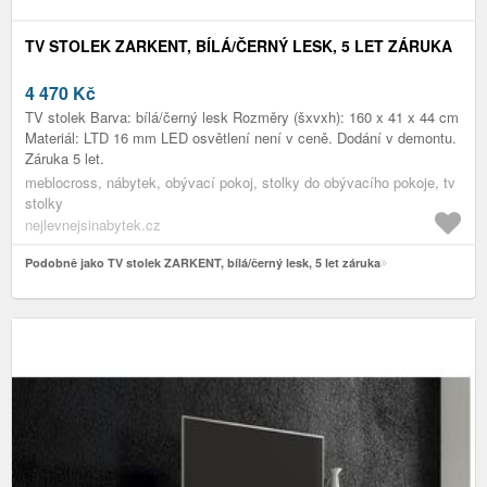
TV STOLEK ZARKENT, BÍLÁ/ČERNÝ LESK, 5 LET ZÁRUKA
4 470
Kč
TV stolek Barva: bílá/černý lesk Rozměry (šxvxh): 160 x 41 x 44 cm
Materiál: LTD 16 mm LED osvětlení není v ceně. Dodání v demontu.
Záruka 5 let.
meblocross, nábytek, obývací pokoj, stolky do obývacího pokoje, tv
stolky
nejlevnejsinabytek.cz
Podobně jako TV stolek ZARKENT, bílá/černý lesk, 5 let záruka