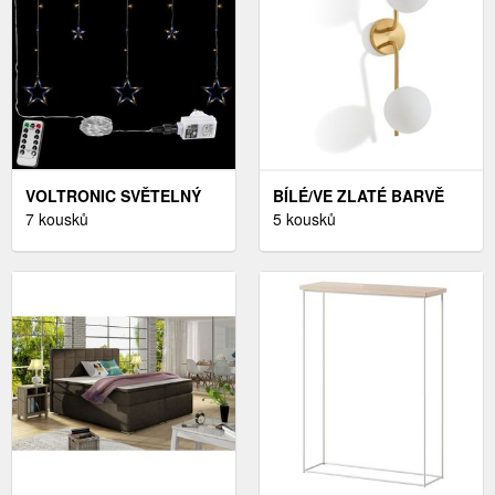
VOLTRONIC SVĚTELNÝ
BÍLÉ/VE ZLATÉ BARVĚ
ŘETĚZ - 100 LED,
7 kousků
NÁSTĚNNÉ SVÍTIDLO
5 kousků
STUDENÁ BÍLÁ
BRISIA – KAVE HOME