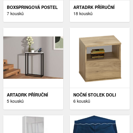
BOXSPRINGOVÁ POSTEL
ARTADRK PŘÍRUČNÍ
ALICE 160 BÍLÁ,
7 kousků
STOLEK SILI | BÍLÉ NOHY
18 kousků
BOXSPRINGOVÁ POSTEL
BARVA: DUB SONOMA
ALICE 160 BÍLÁ
ARTADRK PŘÍRUČNÍ
NOČNÍ STOLEK DOLI
STOLEK LUCAS | ČERNÉ
5 kousků
TEMPO KONDELA DUB
6 kousků
NOHY BARVA: BÍLÁ
CRAFT