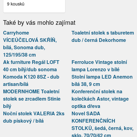
V, CRAFT
9 kousků
TOBACO/CRAFT BÍLÝ, 5
LET ZÁRUKA
Také by vás mohlo zajímat
Carryhome
Toaletní stolek s taburetem
VÍCEÚČELOVÁ SKŘÍŇ,
dub / černá Dekorhome
bílá, Sonoma dub,
125/195/38 cm
Ak furniture Regál LOFT
Ferroluce Vintage stolní
40 cm bílý/dub sonoma
lampa Lorenzo v bílé
Komoda K120 8SZ - dub
Stolní lampa LED Anemon
artisan/bílá
bílá 38, 9 cm
MODERNHOME Toaletní
Konferenční stolek na
stolek se zrcadlem Stinie
kolečkách Astor, vintage
bílý
optika dřeva
Noční stolek VALERIA 2ks
Novel SADA
dub pískový / bílá
KONFERENČNÍCH
STOLKŮ, šedá, černá, kov,
sklo, 70/70/42 cm