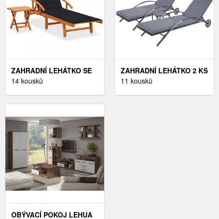
ZAHRADNÍ LEHÁTKO SE
ZAHRADNÍ LEHÁTKO 2 KS
STOLKEM AKÁCIE /
14 kousků
SE STOLKEM POLYRATAN
11 kousků
LÁTKA DEKORHOME
DEKORHOME
OBÝVACÍ POKOJ LEHUA