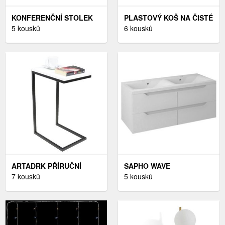
KONFERENČNÍ STOLEK
PLASTOVÝ KOŠ NA ČISTÉ
MANGES DEKORHOME,
5 kousků
PRÁDLO HEIDRUN
6 kousků
KONFERENČNÍ STOLEK
VARIANTA: BÍLÁ
MANGES DEKORHOME
ARTADRK PŘÍRUČNÍ
SAPHO WAVE
STOLEK SPARK | ČERNÉ
7 kousků
DVOJUMYVADLOVÁ
5 kousků
NOHY BARVA: BÍLÁ
SKŘÍŇKA 119, 7X50X47,
8CM, BÍLÁ/MALIWENGE
WA120