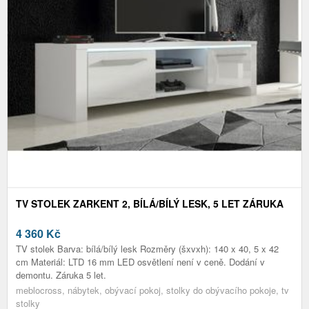
TV STOLEK ZARKENT 2, BÍLÁ/BÍLÝ LESK, 5 LET ZÁRUKA
4 360
Kč
TV stolek Barva: bílá/bílý lesk Rozměry (šxvxh): 140 x 40, 5 x 42
cm Materiál: LTD 16 mm LED osvětlení není v ceně. Dodání v
demontu. Záruka 5 let.
meblocross, nábytek, obývací pokoj, stolky do obývacího pokoje, tv
stolky