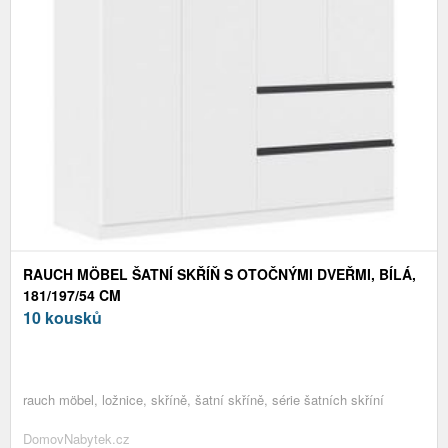
RAUCH MÖBEL ŠATNÍ SKŘÍŇ S OTOČNÝMI DVEŘMI, BÍLÁ,
181/197/54 CM
10 kousků
rauch möbel, ložnice, skříně, šatní skříně, série šatních skříní
DomovNabytek.cz