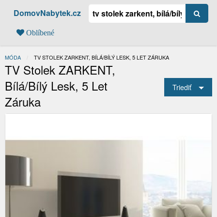
DomovNabytek.cz
Oblíbené
MÓDA
AKTUÁLNÍ:
TV STOLEK ZARKENT, BÍLÁ/BÍLÝ LESK, 5 LET ZÁRUKA
TV Stolek ZARKENT,
Bílá/bílý Lesk, 5 Let
Triediť
Záruka