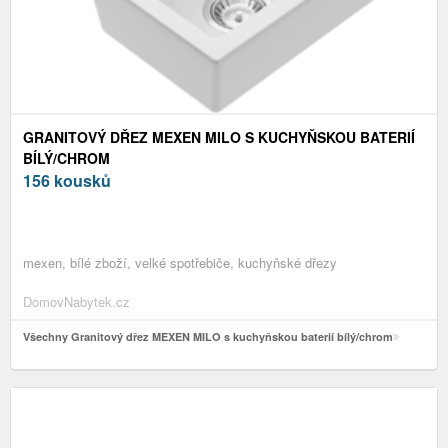
GRANITOVÝ DŘEZ MEXEN MILO S KUCHYŇSKOU BATERIÍ
BÍLÝ/CHROM
156 kousků
mexen, bílé zboží, velké spotřebiče, kuchyňské dřezy
DomovNabytek.cz
Všechny Granitový dřez MEXEN MILO s kuchyňskou baterií bílý/chrom