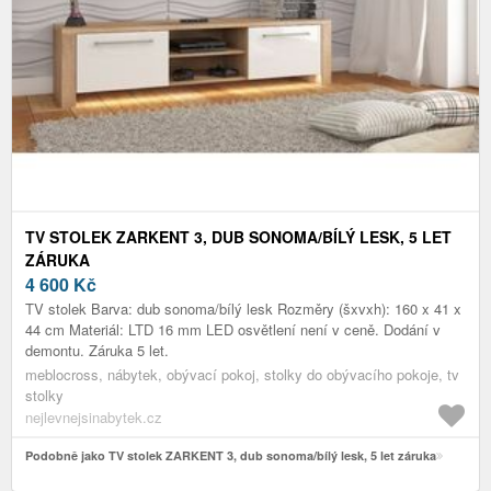
TV STOLEK ZARKENT 3, DUB SONOMA/BÍLÝ LESK, 5 LET
ZÁRUKA
4 600
Kč
TV stolek Barva: dub sonoma/bílý lesk Rozměry (šxvxh): 160 x 41 x
44 cm Materiál: LTD 16 mm LED osvětlení není v ceně. Dodání v
demontu. Záruka 5 let.
meblocross, nábytek, obývací pokoj, stolky do obývacího pokoje, tv
stolky
nejlevnejsinabytek.cz
Podobně jako TV stolek ZARKENT 3, dub sonoma/bílý lesk, 5 let záruka