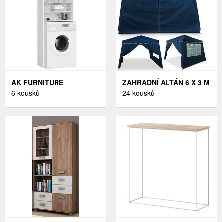
AK FURNITURE
ZAHRADNÍ ALTÁN 6 X 3 M
KOUPELNOVÁ SKŘÍŇKA
6 kousků
DEKORHOME BÍLÁ
24 kousků
NAD PRAČKU FIN
BÍLÁ/STŘÍBRNÁ LESK