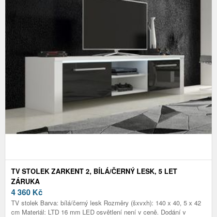
TV STOLEK ZARKENT 2, BÍLÁ/ČERNÝ LESK, 5 LET
ZÁRUKA
4 360
Kč
TV stolek Barva: bílá/černý lesk Rozměry (šxvxh): 140 x 40, 5 x 42
cm Materiál: LTD 16 mm LED osvětlení není v ceně. Dodání v