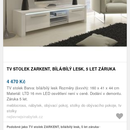
TV STOLEK ZARKENT, BÍLÁ/BÍLÝ LESK, 5 LET ZÁRUKA
4 470
Kč
TV stolek Barva: bílá/bílý lesk Rozměry (šxvxh): 160 x 41 x 44 cm
Materiál: LTD 16 mm LED osvětlení není v ceně. Dodání v demontu.
Záruka 5 let.
meblocross, nábytek, obývací pokoj, stolky do obývacího pokoje, tv
stolky
nejlevnejsinabytek.cz
Podobně jako TV stolek ZARKENT, bílá/bílý lesk, 5 let záruka