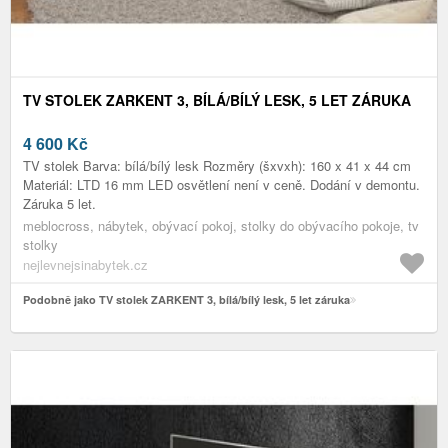
TV STOLEK ZARKENT 3, BÍLÁ/BÍLÝ LESK, 5 LET ZÁRUKA
4 600
Kč
TV stolek Barva: bílá/bílý lesk Rozměry (šxvxh): 160 x 41 x 44 cm
Materiál: LTD 16 mm LED osvětlení není v ceně. Dodání v demontu.
Záruka 5 let.
meblocross, nábytek, obývací pokoj, stolky do obývacího pokoje, tv
stolky
nejlevnejsinabytek.cz
Podobně jako TV stolek ZARKENT 3, bílá/bílý lesk, 5 let záruka