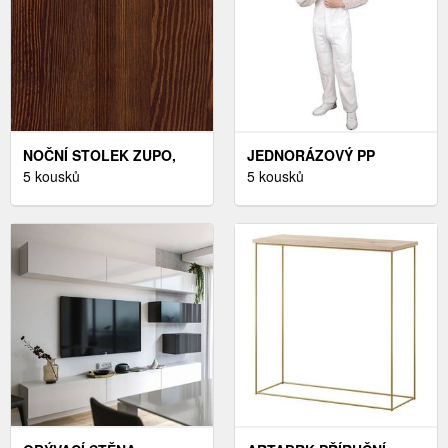
NOČNÍ STOLEK ZUPO,
JEDNORÁZOVÝ PP
MASIV BOROVICE,
5 kousků
OVERAL
5 kousků
MOŘENÍ: …
ARDON®ANDREW BÍLÝ
VEL. M