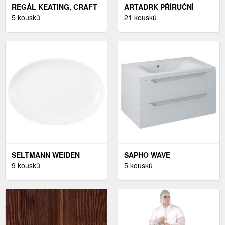
REGÁL KEATING, CRAFT
ARTADRK PŘÍRUČNÍ
TOBACO/CRAFT BÍLÝ, 5
5 kousků
STOLEK MILAN | BÍLÉ
21 kousků
LET ZÁRUKA
NOHY BARVA: DUB
ARTISAN
SELTMANN WEIDEN
SAPHO WAVE
SERVÍROVACÍ PODNOS,
9 kousků
UMYVADLOVÁ SKŘÍŇKA
5 kousků
KERAMIKA, - BÍLÁ
79, 7X45X47, 8CM,
BÍLÁ/MALIWENGE WA080