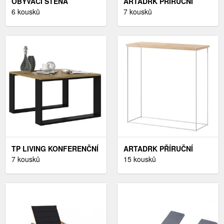
OBÝVACÍ STĚNA
ARTADRK PŘÍRUČNÍ
ANTOFALLA 35, BÍLÝ
6 kousků
STOLEK MILAN | ZLATÉ
7 kousků
LESK/ČERNÝ LESK
NOHY BARVA: DUB
ARTISAN
TP LIVING KONFERENČNÍ
ARTADRK PŘÍRUČNÍ
STOLEK LAWA DUB
7 kousků
STOLEK MILAN | BÍLÉ
15 kousků
ARTISAN ČERNÝ
NOHY BARVA: DUB
LANCELOT