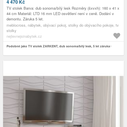
4 470
Kč
TV stolek Barva: dub sonoma/bílý lesk Rozměry (šxvxh): 160 x 41 x
44 cm Materiál: LTD 16 mm LED osvětlení není v ceně. Dodání v
demontu. Záruka 5 let.
meblocross, nábytek, obývací pokoj, stolky do obývacího pokoje, tv
stolky
nejlevnejsinabytek.cz
Podobně jako TV stolek ZARKENT, dub sonoma/bílý lesk, 5 let záruka