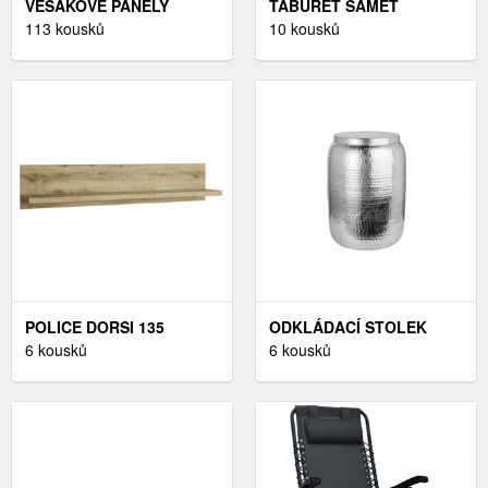
VĚŠÁKOVÉ PANELY
TABURET SAMET
113 kousků
DEKORHOME
10 kousků
HOŘČICOVÁ
POLICE DORSI 135
ODKLÁDACÍ STOLEK
6 kousků
SINIS DEKORHOME
6 kousků