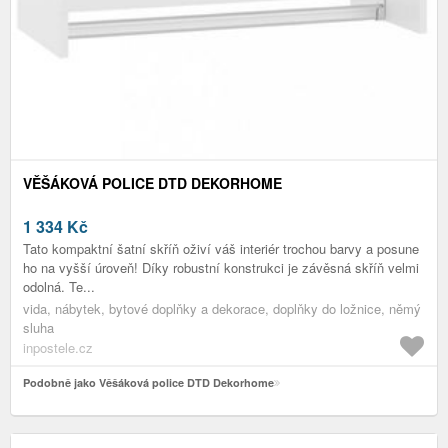
VĚŠÁKOVÁ POLICE DTD DEKORHOME
1 334
Kč
Tato kompaktní šatní skříň oživí váš interiér trochou barvy a posune
ho na vyšší úroveň! Díky robustní konstrukci je závěsná skříň velmi
odolná. Te...
vida, nábytek, bytové doplňky a dekorace, doplňky do ložnice, němý
sluha
inpostele.cz
Podobně jako Věšáková police DTD Dekorhome