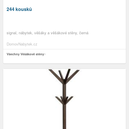
244 kousků
signal, nábytek, věšáky a věšákové stěny, černá
DomovNabytek.cz
Všechny Věšákové stěny