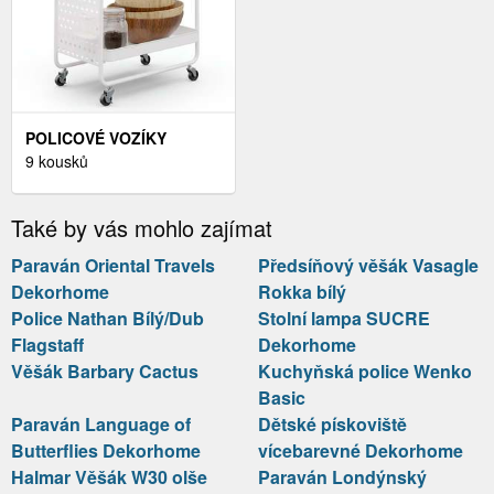
POLICOVÉ VOZÍKY
9 kousků
Také by vás mohlo zajímat
Paraván Oriental Travels
Předsíňový věšák Vasagle
Dekorhome
Rokka bílý
Police Nathan Bílý/Dub
Stolní lampa SUCRE
Flagstaff
Dekorhome
Věšák Barbary Cactus
Kuchyňská police Wenko
Basic
Paraván Language of
Dětské pískoviště
Butterflies Dekorhome
vícebarevné Dekorhome
Halmar Věšák W30 olše
Paraván Londýnský