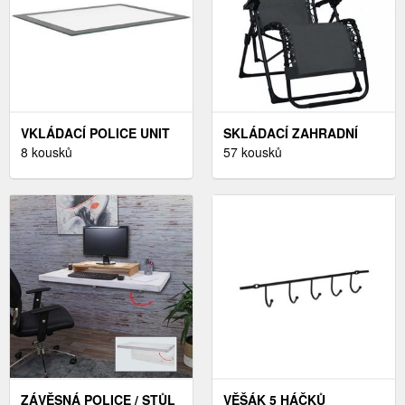
VKLÁDACÍ POLICE UNIT
SKLÁDACÍ ZAHRADNÍ
8 kousků
KŘESLO DEKORHOME
57 kousků
ZÁVĚSNÁ POLICE / STŮL
VĚŠÁK 5 HÁČKŮ