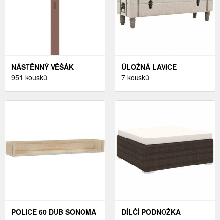
NÁSTĚNNÝ VĚŠÁK
ÚLOŽNÁ LAVICE
951 kousků
KRÉMOVÁ DEKORHOME
7 kousků
POLICE 60 DUB SONOMA
DÍLČÍ PODNOŽKA