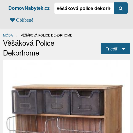
DomovNabytek.cz
Oblíbené
MÓDA
AKTUÁLNÍ:
VĚŠÁKOVÁ POLICE DEKORHOME
Věšáková Police
Triediť
Dekorhome