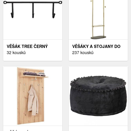
VĚŠÁK TREE ČERNÝ
VĚŠÁKY A STOJANY DO
32 kousků
PŘEDSÍNĚ
237 kousků