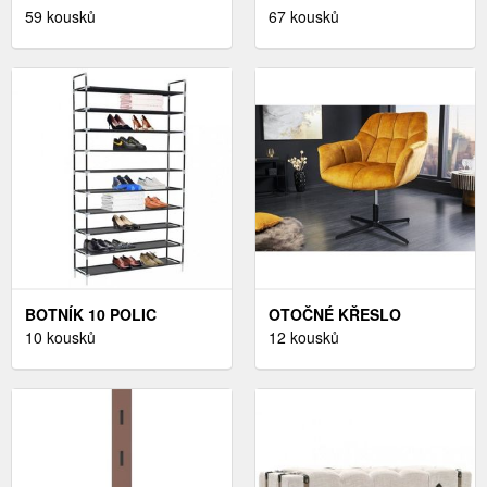
59 kousků
67 kousků
BOTNÍK 10 POLIC
OTOČNÉ KŘESLO
DEKORHOME
10 kousků
KOKALOS DEKORHOME
12 kousků