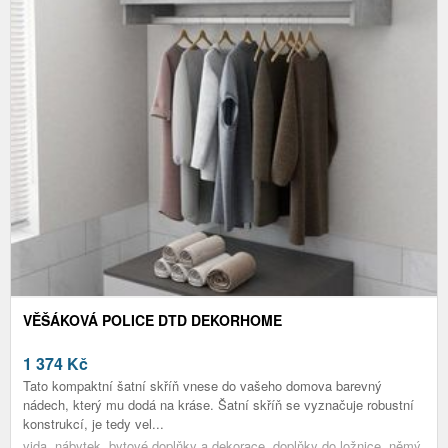
VĚŠÁKOVÁ POLICE DTD DEKORHOME
1 374
Kč
Tato kompaktní šatní skříň vnese do vašeho domova barevný
nádech, který mu dodá na kráse. Šatní skříň se vyznačuje robustní
konstrukcí, je tedy vel...
vida, nábytek, bytové doplňky a dekorace, doplňky do ložnice, němý