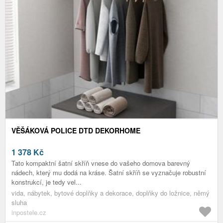
VĚŠÁKOVÁ POLICE DTD DEKORHOME
1 378
Kč
Tato kompaktní šatní skříň vnese do vašeho domova barevný
nádech, který mu dodá na kráse. Šatní skříň se vyznačuje robustní
konstrukcí, je tedy vel...
vida, nábytek, bytové doplňky a dekorace, doplňky do ložnice, němý
sluha
inpostele.cz