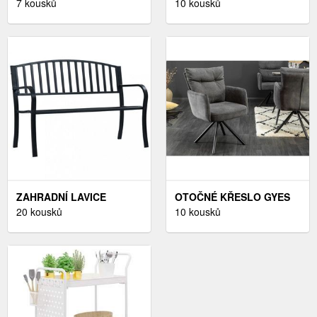
7 kousků
MAGDALENA
10 kousků
DEKORHOME ŠEDÁ
ZAHRADNÍ LAVICE
OTOČNÉ KŘESLO GYES
ČERNÁ OCEL
20 kousků
DEKORHOME
10 kousků
DEKORHOME