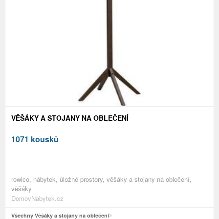
VĚŠÁKY A STOJANY NA OBLEČENÍ
1071 kousků
rowico, nábytek, úložné prostory, věšáky a stojany na oblečení,
věšáky
DomovNabytek.cz
Všechny Věšáky a stojany na oblečení