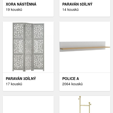
XORA NÁSTĚNNÁ
PARAVÁN 5DÍLNÝ
POLICE,
19 kousků
DEKORHOME
14 kousků
PARAVÁN 3DÍLNÝ
POLICE A
DEKORHOME
17 kousků
POLIČKY,NÁBYTEK
2064 kousků