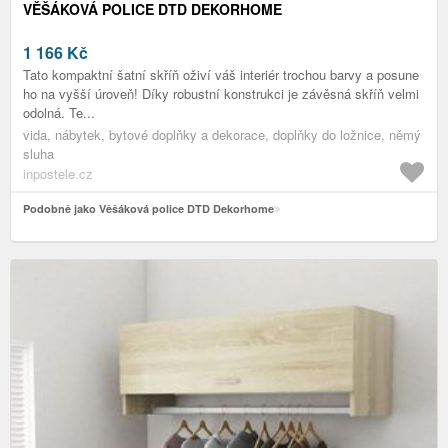
VĚŠÁKOVÁ POLICE DTD DEKORHOME
1 166
Kč
Tato kompaktní šatní skříň oživí váš interiér trochou barvy a posune
ho na vyšší úroveň! Díky robustní konstrukci je závěsná skříň velmi
odolná. Te...
vida, nábytek, bytové doplňky a dekorace, doplňky do ložnice, němý
sluha
inpostele.cz
Podobně jako Věšáková police DTD Dekorhome