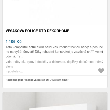
VĚŠÁKOVÁ POLICE DTD DEKORHOME
1 106
Kč
Tato kompaktní šatní skříň oživí váš interiér trochou barvy a posune
ho na vyšší úroveň! Díky robustní konstrukci je závěsná skříň velmi
odolná. Te...
vida, nábytek, bytové doplňky a dekorace, doplňky do ložnice, němý
sluha
inpostele.cz
Podobně jako Věšáková police DTD Dekorhome