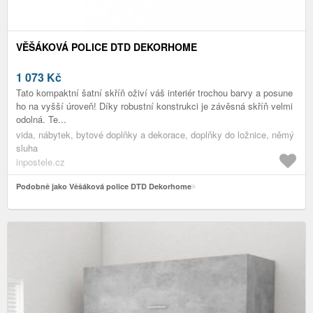
VĚŠÁKOVÁ POLICE DTD DEKORHOME
1 073
Kč
Tato kompaktní šatní skříň oživí váš interiér trochou barvy a posune
ho na vyšší úroveň! Díky robustní konstrukci je závěsná skříň velmi
odolná. Te...
vida, nábytek, bytové doplňky a dekorace, doplňky do ložnice, němý
sluha
inpostele.cz
Podobně jako Věšáková police DTD Dekorhome