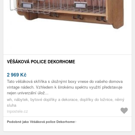
VĚŠÁKOVÁ POLICE DEKORHOME
2 969
Kč
Tato věšáková skříňka s úložnými boxy vnese do vašeho domova
vintage nádech. Vzhledem k širokému spektru využití představuje
nejen univerzální úlož...
wh, nábytek, bytové doplňky a dekorace, doplňky do ložnice, němý
sluha
inpostele.cz
Podobně jako Věšáková police Dekorhome