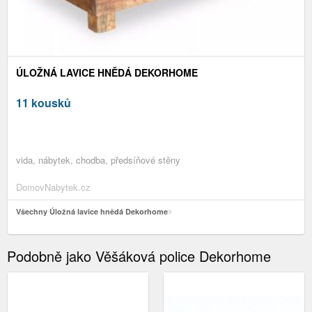
ÚLOŽNÁ LAVICE HNĚDÁ DEKORHOME
11 kousků
vida, nábytek, chodba, předsíňové stěny
DomovNabytek.cz
Všechny Úložná lavice hnědá Dekorhome
Podobně jako Věšáková police Dekorhome