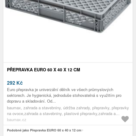
PŘEPRAVKA EURO 60 X 40 X 12 CM
292
Kč
Euro přepravka je univerzální dělník ve všech průmyslových
sektorech. Je hygienická, jednoduše stohovatelná s využitím pro
dopravu a skladování. Od...
baumax, zahrada a stavebniny, údržba zahrady, přepravky, přepravky
na ovoce,zahrada a stavebniny, plastové přepravky,zahrada a
stavebniny, přepravky,zahrada a stavebniny, údržba zahrady,zahrada
baumax.cz
a stavebniny
Podobně jako Přepravka EURO 60 x 40 x 12 cm