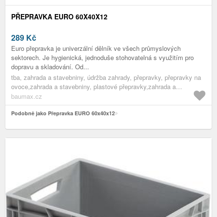
PŘEPRAVKA EURO 60X40X12
289
Kč
Euro přepravka je univerzální dělník ve všech průmyslových
sektorech. Je hygienická, jednoduše stohovatelná s využitím pro
dopravu a skladování. Od...
tba, zahrada a stavebniny, údržba zahrady, přepravky, přepravky na
ovoce,zahrada a stavebniny, plastové přepravky,zahrada a
stavebniny, přepravky,zahrada a stavebniny, pomocníci do
baumax.cz
zahrady,zahrada a stavebniny, údržba zahrady,zahrada a stavebniny
Podobně jako Přepravka EURO 60x40x12