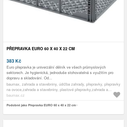
PŘEPRAVKA EURO 60 X 40 X 22 CM
383
Kč
Euro přepravka je univerzální dělník ve všech průmyslových
sektorech. Je hygienická, jednoduše stohovatelná s využitím pro
dopravu a skladování. Od...
baumax, zahrada a stavebniny, údržba zahrady, přepravky, přepravky
na ovoce,zahrada a stavebniny, plastové přepravky,zahrada a
stavebniny, přepravky,zahrada a stavebniny, údržba zahrady,zahrada
baumax.cz
a stavebniny
Podobně jako Přepravka EURO 60 x 40 x 22 cm