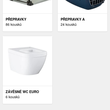
PŘEPRAVKY
PŘEPRAVKY A
86 kousků
PŘEPRAVNÍ TAŠKY
24 kousků
ZÁVĚSNÉ WC EURO
CERAMIC
6 kousků