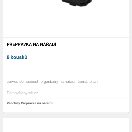
PŘEPRAVKA NA NÁŘADÍ
8 kousků
curver, domácnost, organizéry na nářadí, černá, plast
DomovNabytek.cz
Všechny Přepravka na nářadí