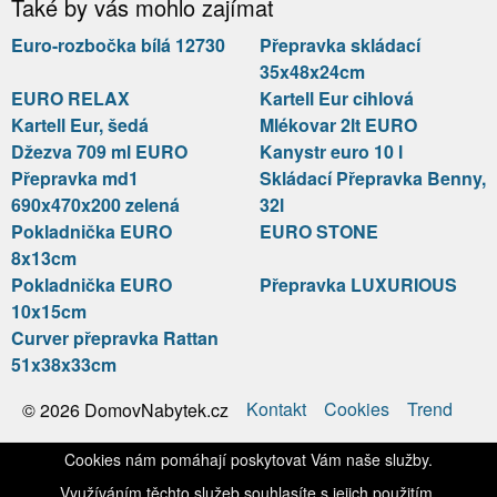
Také by vás mohlo zajímat
Euro-rozbočka bílá 12730
Přepravka skládací
35x48x24cm
EURO RELAX
Kartell Eur cihlová
Kartell Eur, šedá
Mlékovar 2lt EURO
Džezva 709 ml EURO
Kanystr euro 10 l
Přepravka md1
Skládací Přepravka Benny,
690x470x200 zelená
32l
Pokladnička EURO
EURO STONE
8x13cm
Pokladnička EURO
Přepravka LUXURIOUS
10x15cm
Curver přepravka Rattan
51x38x33cm
Kontakt
Cookies
Trend
© 2026 DomovNabytek.cz
Cookies nám pomáhají poskytovat Vám naše služby.
Využíváním těchto služeb souhlasíte s jejich použitím.