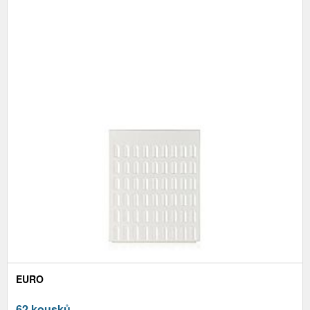
EURO
62 kousků