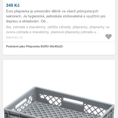
349
Kč
Euro přepravka je univerzální dělník ve všech průmyslových
sektorech. Je hygienická, jednoduše stohovatelná s využitím pro
dopravu a skladování. Od...
tba, zahrada a stavebniny, údržba zahrady, přepravky, přepravky na
ovoce,zahrada a stavebniny, plastové přepravky,zahrada a
stavebniny, přepravky,zahrada a stavebniny, pomocníci do
baumax.cz
zahrady,zahrada a stavebniny, údržba zahrady,zahrada a stavebniny
Podobně jako Přepravka EURO 60x40x22