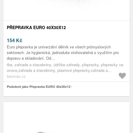
PŘEPRAVKA EURO 40X30X12
154
Kč
Euro přepravka je univerzální dělník ve všech průmyslových
sektorech. Je hygienická, jednoduše stohovatelná s využitím pro
dopravu a skladování. Od...
tba, zahrada a stavebniny, údržba zahrady, přepravky, přepravky na
ovoce,zahrada a stavebniny, plastové přepravky,zahrada a
stavebniny, přepravky,zahrada a stavebniny, pomocníci do
baumax.cz
zahrady,zahrada a stavebniny, údržba zahrady,zahrada a stavebniny
Podobně jako Přepravka EURO 40x30x12