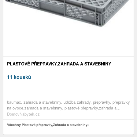
PLASTOVÉ PŘEPRAVKY,ZAHRADA A STAVEBNINY
11 kousků
baumax, zahrada a stavebniny, údržba zahrady, přepravky, přepravky
na ovoce,zahrada a stavebniny, plastové přepravky,zahrada a
stavebniny, přepravky,zahrada a stavebniny, údržba zahrady,zahrada
DomovNabytek.cz
a stavebniny
Všechny Plastové přepravky,Zahrada a stavebniny